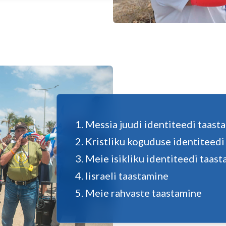
Messia juudi identiteedi taast
Kristliku koguduse identiteedi
Meie isikliku identiteedi taas
Iisraeli taastamine
Meie rahvaste taastamine