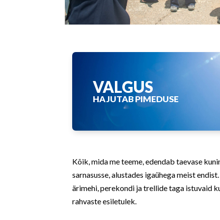
VALGUS
HAJUTAB PIMEDUSE
Kõik, mida me teeme, edendab taevase kunin
sarnasusse, alustades igaühega meist endist
ärimehi, perekondi ja trellide taga istuvaid
rahvaste esiletulek.