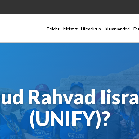
Esileht
Meist
Liikmelisus
Kuuaruanded
Fo
ud Rahvad Iisrae
(UNIFY)?