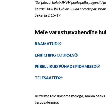
“Sel päeval hoiab JHVH poole palju paganaid j
juurde! Ja JHVH võiab Juuda enesele pärisosaks
Sakarja 2:15-17
Meie varustusvahendite hu
RAAMATUD
ENRICHING COURSES
PIIBELLIKUD PÜHADE PIDAMISED
TELESAATED
Kutsume teid ühinema meiega, saama osaks 
Jeruusalemma.