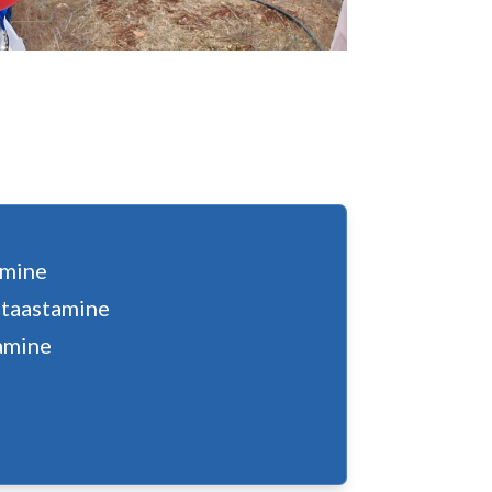
amine
 taastamine
tamine