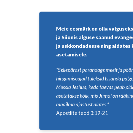
Meie eesmärk on olla valguseks, 
ja Siionis alguse saanud evang
ja uskkondadesse ning aidates 
asetamisele.
“Sellepärast parandage meelt ja pöörd
hingamiseajad tuleksid Issanda palges
Messia Jeshua, keda taevas peab pida
asetatakse kõik, mis Jumal on rääki
maailma ajastust alates.”
Apostlite teod 3:19-21