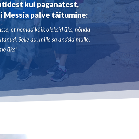
tidest kui paganatest,
i Messia palve täitumine:
sse, et nemad kõik oleksid üks, nõnda
tanud. Selle au, mille sa andsid mulle,
me üks”