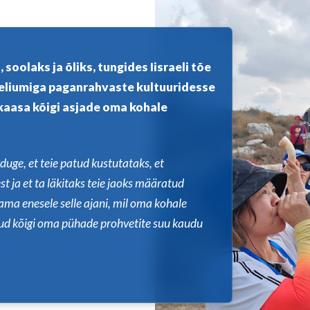
soolaks ja õliks, tungides Iisraeli tõe
eeliumiga paganrahvaste kultuuridesse
kaasa kõigi asjade oma kohale
uge, et teie patud kustutataks, et
t ja et ta läkitaks teie jaoks määratud
ma enesele selle ajani, mil oma kohale
nud kõigi oma pühade prohvetite suu kaudu