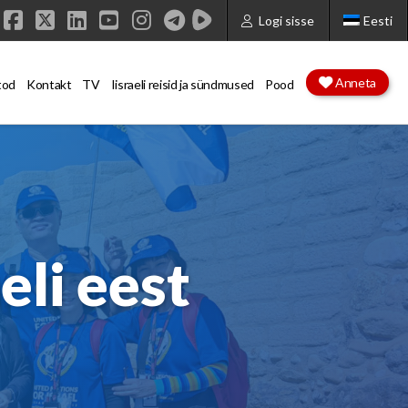
Logi sisse
Eesti
Facebook
X
LinkedIn
YouTube
Instagram
Anneta
tod
Kontakt
TV
Iisraeli reisid ja sündmused
Pood
li eest