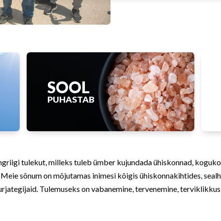
SOOL
PUHASTAB
griigi tulekut, milleks tuleb ümber kujundada ühiskonnad, koguk
. Meie sõnum on mõjutamas inimesi kõigis ühiskonnakihtides, sealhu
 kurjategijaid. Tulemuseks on vabanemine, tervenemine, terviklikk