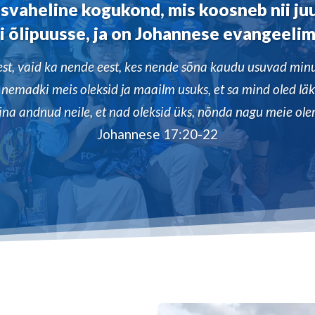
vaheline kogukond, mis koosneb nii juu
i õlipuusse, ja on Johannese evangeelim
est, vaid ka nende eest, kes nende sõna kaudu usuvad minu
t nemadki meis oleksid ja maailm usuks, et sa mind oled läki
ina andnud neile, et nad oleksid üks, nõnda nagu meie ole
Johannese 17:20-22