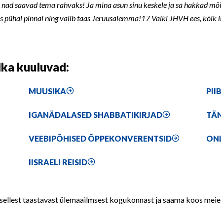
a nad saavad tema rahvaks! Ja mina asun sinu keskele ja sa hakkad mõ
 pühal pinnal ning valib taas Jeruusalemma!17 Vaiki JHVH ees, kõik l
lka kuuluvad:
MUUSIKA
PII
IGANÄDALASED SHABBATIKIRJAD
TÄN
VEEBIPÕHISED ÕPPEKONVERENTSID
ON
IISRAELI REISID
sellest taastavast ülemaailmsest kogukonnast ja saama koos meie