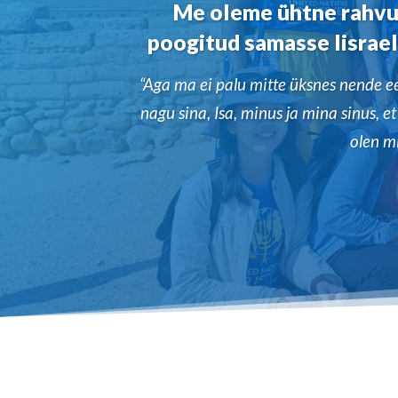
Me oleme ühtne rahvus
poogitud samasse Iisrael
“Aga ma ei palu mitte üksnes nende e
nagu sina, Isa, minus ja mina sinus, e
olen m