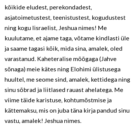
kõikide eludest, perekondadest,
asjatoimetustest, teenistustest, kogudustest
ning kogu Iisraelist, Jeshua nimes! Me
kuulutame, et ajame taga, võtame kindlasti üle
ja saame tagasi kõik, mida sina, amalek, oled
varastanud. Kaheteralise mõõgaga (Jahve
sõnaga) meie kätes ning Elohimi ülistusega
huultel, me seome sind, amalek, kettidega ning
sinu sõbrad ja liitlased rauast ahelatega. Me
viime täide karistuse, kohtumõstmise ja
kättemaksu, mis on juba täna kirja pandud sinu
vastu, amalek! Jeshua nimes.