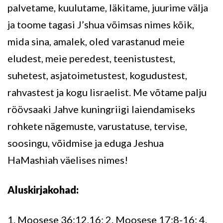
palvetame, kuulutame, läkitame, juurime välja
ja toome tagasi J’shua võimsas nimes kõik,
mida sina, amalek, oled varastanud meie
eludest, meie peredest, teenistustest,
suhetest, asjatoimetustest, kogudustest,
rahvastest ja kogu Iisraelist. Me võtame palju
röövsaaki Jahve kuningriigi laiendamiseks
rohkete nägemuste, varustatuse, tervise,
soosingu, võidmise ja eduga Jeshua
HaMashiah väelises nimes!
Aluskirjakohad:
1. Moosese 36:12,16; 2. Moosese 17:8-16; 4.