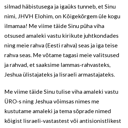
silmad häbistusega ja igaüks tunneb, et Sinu
nimi, JHVH Elohim, on Kõigekõrgem üle kogu
ilmamaa! Me viime täide Sinu püha viha
otsused amaleki vastu kirikute juhtkondades
ning meie rahva (Eesti rahva) seas ja iga teise
rahva seas. Me võtame tagasi meie valitsused
ja rahvad, et saaksime lammas-rahvasteks,
Jeshua ülistajateks ja Iisraeli armastajateks.
Me viime täide Sinu tulise viha amaleki vastu
ÜRO-s ning Jeshua võimsas nimes me
kustutame amaleki ja tema sõprade nimed
kõigist Iisraeli-vastastest või antisionistlikest