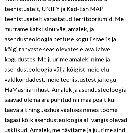
teenistustelt, UNIFY ja Kad-Esh MAP
teenistusetelt varastatud territooriumid. Me
murrame katki sinu väe, amalek, ja
asendusteoloogia pettuse kogu Iisraelis ja
kõigi rahvaste seas olevates elava Jahve
kogudustes. Me juurime amaleki nime ja
asendusteoloogia välja kõigist meie elu
valdkondadest, meie teenistustest ja kogu
HaMashiah ihust. Amalek ja asendusteoloogia
saavad olema ära pühitud nii maa pealt kui
taeva alt ning Jeshua väelises nimes toome
tagasi kõik asendusteoloogia all vangis olevad
usklikud. Amalek, me hävitame ja juurime sind