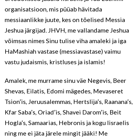
organisatsioon, mis püüab hävitada
messiaanlikke juute, kes on tõelised Messia
Jeshua järgijad. JHVH, me vallandame Jeshua
võimsas nimes Sinu tulise viha amaleki ja iga
HaMashiah vastase (messiavastase) vaimu
vastu judaismis, kristluses ja islamis!
Amalek, me murrame sinu väe Negevis, Beer
Shevas, Eilatis, Edomi mägedes, Mevaseret
Tsion’is, Jeruusalemmas, Hertslija’s, Raanana’s,
Kfar Saba’s, Oriad’is, Shavei Darom’is, Beit
Hogla’s, Samaarias, Hebronis ja kogu Iisraelis
ning me ei jäta järele mingit jääki! Me