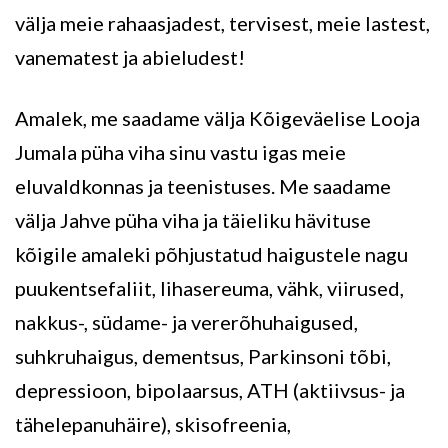
välja meie rahaasjadest, tervisest, meie lastest,
vanematest ja abieludest!
Amalek, me saadame välja Kõigeväelise Looja
Jumala püha viha sinu vastu igas meie
eluvaldkonnas ja teenistuses. Me saadame
välja Jahve püha viha ja täieliku hävituse
kõigile amaleki põhjustatud haigustele nagu
puukentsefaliit, lihasereuma, vähk, viirused,
nakkus-, südame- ja vererõhuhaigused,
suhkruhaigus, dementsus, Parkinsoni tõbi,
depressioon, bipolaarsus, ATH (aktiivsus- ja
tähelepanuhäire), skisofreenia,