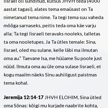
Iisrael oli sündinud, kutsus JHVH teda (4000
aastat tagasi), alates tema emaüsast on Ta
nimetanud tema nime. Ta tegi tema suu vaheda
mõõga sarnaseks, peitis teda oma käe varju
alla; Ta tegi Iisraeli teravaks nooleks, talletas
ta oma nooletupes. Ja Ta ütles temale: Sina,
Iisrael, oled mu sulane, kelle läbi ma ilmutan
oma au.” Taevane Isa, me hüüame Su poole just
nüüd. Ilmuta oma au üle oma sulase Iisraeli, et
kogu maailm näeks Sinu auhiilgust paistmas
tema kohal.
Jeremija 12:14-17
JHVH ELOHIM, Sina ütled
oma Sõnas: kõigi mu kurjade naabrite kohta,