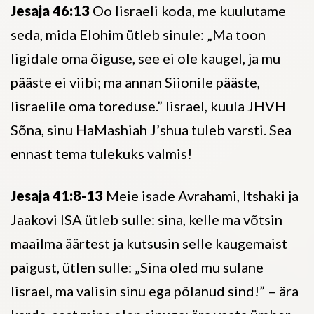
Jesaja 46:13
Oo Iisraeli koda, me kuulutame
seda, mida Elohim ütleb sinule: „Ma toon
ligidale oma õiguse, see ei ole kaugel, ja mu
pääste ei viibi; ma annan Siionile pääste,
Iisraelile oma toreduse.” Iisrael, kuula JHVH
Sõna, sinu HaMashiah J’shua tuleb varsti. Sea
ennast tema tulekuks valmis!
Jesaja 41:8-13
Meie isade Avrahami, Itshaki ja
Jaakovi ISA ütleb sulle: sina, kelle ma võtsin
maailma äärtest ja kutsusin selle kaugemaist
paigust, ütlen sulle: „Sina oled mu sulane
Iisrael, ma valisin sinu ega põlanud sind!” – ära