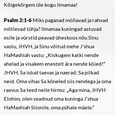
Kõigekõrgem üle kogu ilmamaa!
Psalm 2:1-6
Miks paganad möllavad ja rahvad
mõtlevad tühja? Ilmamaa kuningad astuvad
esile ja vürstid peavad üheskoos nõu Sinu
vastu, JHVH, ja Sinu võitud mehe J’shua
HaMashiah vastu: „Kiskugem katki nende
ahelad ja visakem enestelt ära nende köied!”
JHVH, Sa istud taevas ja naerad; Sa pilkad
neid. Oma vihas Sa kõneled siis nendega ja oma
raevus Sa teed neile hirmu: „Aga mina, JHVH
Elohim, olen seadnud oma kuninga J’shua
HaMashiah Siionile, oma pühale mäele.”