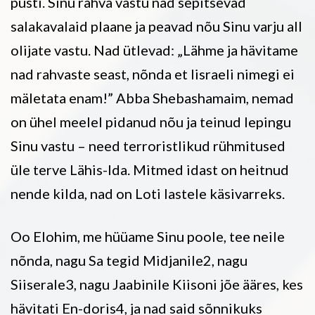
püsti. Sinu rahva vastu nad sepitsevad
salakavalaid plaane ja peavad nõu Sinu varju all
olijate vastu. Nad ütlevad: „Lähme ja hävitame
nad rahvaste seast, nõnda et Iisraeli nimegi ei
mäletata enam!” Abba Shebashamaim, nemad
on ühel meelel pidanud nõu ja teinud lepingu
Sinu vastu – need terroristlikud rühmitused
üle terve Lähis-Ida. Mitmed idast on heitnud
nende kilda, nad on Loti lastele käsivarreks.
Oo Elohim, me hüüame Sinu poole, tee neile
nõnda, nagu Sa tegid Midjanile2, nagu
Siiserale3, nagu Jaabinile Kiisoni jõe ääres, kes
hävitati En-doris4, ja nad said sõnnikuks