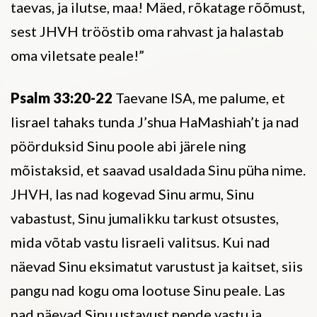
taevas, ja ilutse, maa! Mäed, rõkatage rõõmust,
sest JHVH trööstib oma rahvast ja halastab
oma viletsate peale!”
Psalm 33:20-22
Taevane ISA, me palume, et
Iisrael tahaks tunda J’shua HaMashiah’t ja nad
pöörduksid Sinu poole abi järele ning
mõistaksid, et saavad usaldada Sinu püha nime.
JHVH, las nad kogevad Sinu armu, Sinu
vabastust, Sinu jumalikku tarkust otsustes,
mida võtab vastu Iisraeli valitsus. Kui nad
näevad Sinu eksimatut varustust ja kaitset, siis
pangu nad kogu oma lootuse Sinu peale. Las
nad näevad Sinu ustavust nende vastu ja