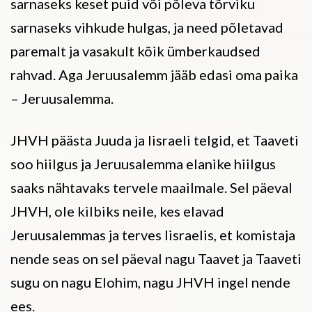
sarnaseks keset puid või põleva tõrviku
sarnaseks vihkude hulgas, ja need põletavad
paremalt ja vasakult kõik ümberkaudsed
rahvad. Aga Jeruusalemm jääb edasi oma paika
– Jeruusalemma.
JHVH päästa Juuda ja Iisraeli telgid, et Taaveti
soo hiilgus ja Jeruusalemma elanike hiilgus
saaks nähtavaks tervele maailmale. Sel päeval
JHVH, ole kilbiks neile, kes elavad
Jeruusalemmas ja terves Iisraelis, et komistaja
nende seas on sel päeval nagu Taavet ja Taaveti
sugu on nagu Elohim, nagu JHVH ingel nende
ees.