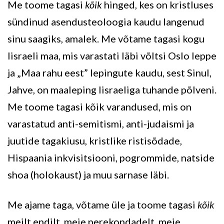
Me toome tagasi
kõik
hinged, kes on kristluses
sündinud asendusteoloogia kaudu langenud
sinu saagiks, amalek. Me võtame tagasi kogu
Iisraeli maa, mis varastati läbi võltsi Oslo leppe
ja „Maa rahu eest” lepingute kaudu, sest Sinul,
Jahve, on maaleping Iisraeliga tuhande põlveni.
Me toome tagasi kõik varandused, mis on
varastatud anti-semitismi, anti-judaismi ja
juutide tagakiusu, kristlike ristisõdade,
Hispaania inkvisitsiooni, pogrommide, natside
shoa (holokaust) ja muu sarnase läbi.
Me ajame taga, võtame üle ja toome tagasi
kõik
meilt endilt, meie perekondadelt, meie