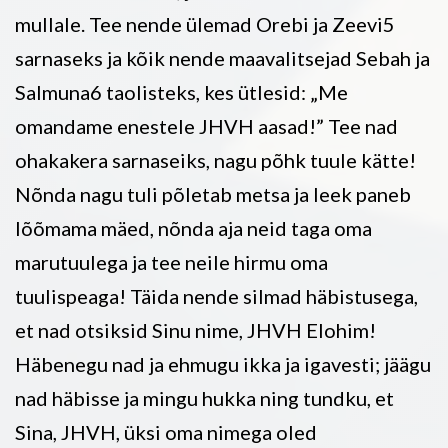
mullale. Tee nende ülemad Orebi ja Zeevi5
sarnaseks ja kõik nende maavalitsejad Sebah ja
Salmuna6 taolisteks, kes ütlesid: „Me
omandame enestele JHVH aasad!” Tee nad
ohakakera sarnaseiks, nagu põhk tuule kätte!
Nõnda nagu tuli põletab metsa ja leek paneb
lõõmama mäed, nõnda aja neid taga oma
marutuulega ja tee neile hirmu oma
tuulispeaga! Täida nende silmad häbistusega,
et nad otsiksid Sinu nime, JHVH Elohim!
Häbenegu nad ja ehmugu ikka ja igavesti; jäägu
nad häbisse ja mingu hukka ning tundku, et
Sina, JHVH, üksi oma nimega oled