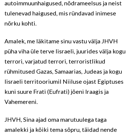
autoimmuunhaigused, nõdrameelsus ja neist
tulenevad haigused, mis ründavad inimese
nõrku kohti.
Amalek, me läkitame sinu vastu välja JHVH
püha viha üle terve Iisraeli, juurides välja kogu
terrori, varjatud terrori, terroristlikud
rühmitused Gazas, Samaarias, Judeas ja kogu
Iisraeli territooriumil Niiluse ojast Egiptuses
kuni suure Frati (Eufrati) jõeni Iraagis ja
Vahemereni.
JHVH, Sina ajad oma marutuulega taga
amalekki ja kõiki tema sõpru, täidad nende