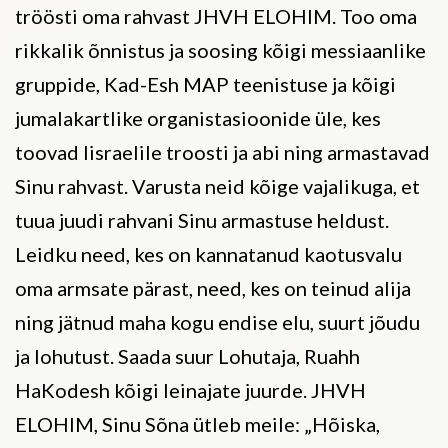
tröösti oma rahvast JHVH ELOHIM. Too oma
rikkalik õnnistus ja soosing kõigi messiaanlike
gruppide, Kad-Esh MAP teenistuse ja kõigi
jumalakartlike organistasioonide üle, kes
toovad Iisraelile troosti ja abi ning armastavad
Sinu rahvast. Varusta neid kõige vajalikuga, et
tuua juudi rahvani Sinu armastuse heldust.
Leidku need, kes on kannatanud kaotusvalu
oma armsate pärast, need, kes on teinud alija
ning jätnud maha kogu endise elu, suurt jõudu
ja lohutust. Saada suur Lohutaja, Ruahh
HaKodesh kõigi leinajate juurde. JHVH
ELOHIM, Sinu Sõna ütleb meile: „Hõiska,