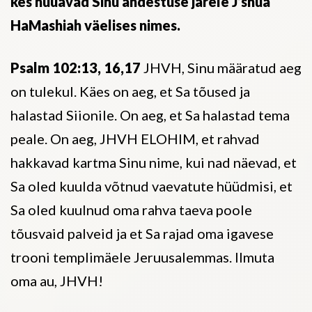
kes hüüavad Sinu andestuse järele J’shua
HaMashiah väelises nimes.
Psalm 102:13, 16,17
JHVH, Sinu määratud aeg
on tulekul. Käes on aeg, et Sa tõused ja
halastad Siionile. On aeg, et Sa halastad tema
peale. On aeg, JHVH ELOHIM, et rahvad
hakkavad kartma Sinu nime, kui nad näevad, et
Sa oled kuulda võtnud vaevatute hüüdmisi, et
Sa oled kuulnud oma rahva taeva poole
tõusvaid palveid ja et Sa rajad oma igavese
trooni templimäele Jeruusalemmas. Ilmuta
oma au, JHVH!