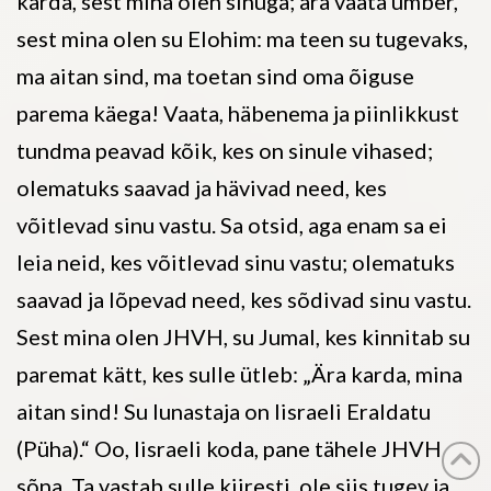
karda, sest mina olen sinuga; ära vaata ümber,
sest mina olen su Elohim: ma teen su tugevaks,
ma aitan sind, ma toetan sind oma õiguse
parema käega! Vaata, häbenema ja piinlikkust
tundma peavad kõik, kes on sinule vihased;
olematuks saavad ja hävivad need, kes
võitlevad sinu vastu. Sa otsid, aga enam sa ei
leia neid, kes võitlevad sinu vastu; olematuks
saavad ja lõpevad need, kes sõdivad sinu vastu.
Sest mina olen JHVH, su Jumal, kes kinnitab su
paremat kätt, kes sulle ütleb: „Ära karda, mina
aitan sind! Su lunastaja on Iisraeli Eraldatu
(Püha).“ Oo, Iisraeli koda, pane tähele JHVH
sõna, Ta vastab sulle kiiresti, ole siis tugev ja