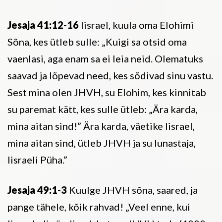
Jesaja 41:12-16
Iisrael, kuula oma Elohimi
Sõna, kes ütleb sulle: „Kuigi sa otsid oma
vaenlasi, aga enam sa ei leia neid. Olematuks
saavad ja lõpevad need, kes sõdivad sinu vastu.
Sest mina olen JHVH, su Elohim, kes kinnitab
su paremat kätt, kes sulle ütleb: „Ära karda,
mina aitan sind!” Ära karda, väetike Iisrael,
mina aitan sind, ütleb JHVH ja su lunastaja,
Iisraeli Püha.”
Jesaja 49:1-3
Kuulge JHVH sõna, saared, ja
pange tähele, kõik rahvad! „Veel enne, kui