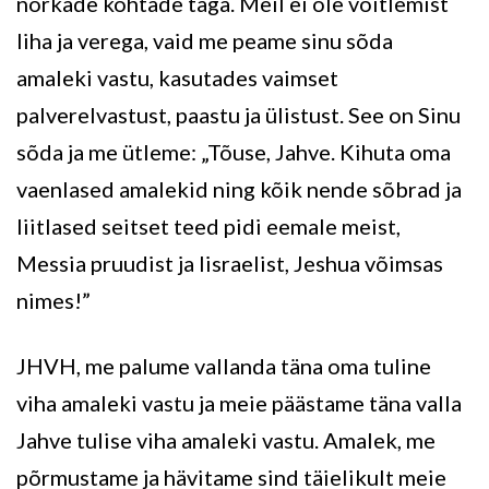
nõrkade kohtade taga. Meil ei ole võitlemist
liha ja verega, vaid me peame sinu sõda
amaleki vastu, kasutades vaimset
palverelvastust, paastu ja ülistust. See on Sinu
sõda ja me ütleme: „Tõuse, Jahve. Kihuta oma
vaenlased amalekid ning kõik nende sõbrad ja
liitlased seitset teed pidi eemale meist,
Messia pruudist ja Iisraelist, Jeshua võimsas
nimes!”
JHVH, me palume vallanda täna oma tuline
viha amaleki vastu ja meie päästame täna valla
Jahve tulise viha amaleki vastu. Amalek, me
põrmustame ja hävitame sind täielikult meie