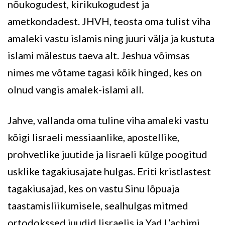
nõukogudest, kirikukogudest ja
ametkondadest. JHVH, teosta oma tulist viha
amaleki vastu islamis ning juuri välja ja kustuta
islami mälestus taeva alt. Jeshua võimsas
nimes me võtame tagasi kõik hinged, kes on
olnud vangis amalek-islami all.
Jahve, vallanda oma tuline viha amaleki vastu
kõigi Iisraeli messiaanlike, apostellike,
prohvetlike juutide ja Iisraeli külge poogitud
usklike tagakiusajate hulgas. Eriti kristlastest
tagakiusajad, kes on vastu Sinu lõpuaja
taastamisliikumisele, sealhulgas mitmed
ortodokssed juudid Iisraelis ja Yad L’achimi