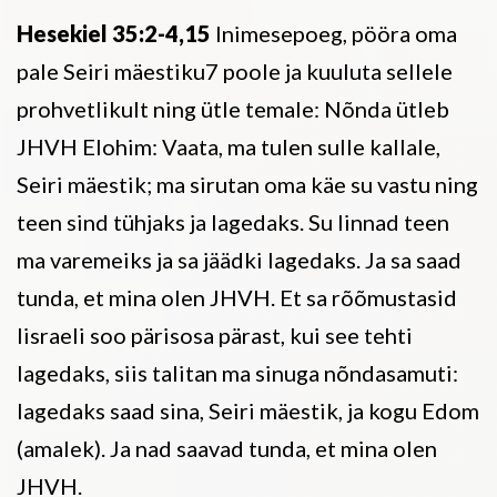
Hesekiel 35:2-4,15
Inimesepoeg, pööra oma
pale Seiri mäestiku7 poole ja kuuluta sellele
prohvetlikult ning ütle temale: Nõnda ütleb
JHVH Elohim: Vaata, ma tulen sulle kallale,
Seiri mäestik; ma sirutan oma käe su vastu ning
teen sind tühjaks ja lagedaks. Su linnad teen
ma varemeiks ja sa jäädki lagedaks. Ja sa saad
tunda, et mina olen JHVH. Et sa rõõmustasid
Iisraeli soo pärisosa pärast, kui see tehti
lagedaks, siis talitan ma sinuga nõndasamuti:
lagedaks saad sina, Seiri mäestik, ja kogu Edom
(amalek). Ja nad saavad tunda, et mina olen
JHVH.