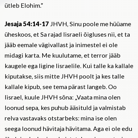
ütleb Elohim.”
Jesaja 54:14-17
JHVH, Sinu poole me hüüame
üheskoos, et Sa rajad Iisraeli õigluses nii, et ta
jääb eemale vägivallast ja inimestel ei ole
midagi karta. Me kuulutame, et terror jääb
kaugele ega ligine Iisraelile. Kui talle ka kallale
kiputakse, siis mitte JHVH poolt ja kes talle
kallale kipub, see tema pärast langeb. Oo
Iisrael, kuule JHVH sõna: „Vaata mina olen
loonud sepa, kes puhub ääsituld ja valmistab
relva vastavaks otstarbeks: mina ise olen
seega loonud hävitaja hävitama. Aga ei ole edu