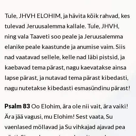
Tule, JHVH ELOHIM, ja hävita kõik rahvad, kes
tulevad Jeruusalemma kallale. Tule, JHVH,
ning vala Taaveti soo peale ja Jeruusalemma
elanike peale kaastunde ja anumise vaim. Siis
nad vaatavad sellele, kelle nad läbi pistsid, ja
kaebavad tema pärast, nagu kaevatakse ainsa
lapse pärast, ja nutavad tema pärast kibedasti,
nagu nutetakse kibedasti esmasündinu pärast!
Psalm 83
Oo Elohim, ära ole nii vait, ära vaiki!
Ära jää vagusi, mu Elohim! Sest vaata, Su
vaenlased möllavad ja Su vihkajad ajavad pea