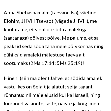
Abba Shebashamaim (taevane Isa), väeline
Elohim, JHVH Tsevaot (vägede JHVH), me
kuulutame, et sinul on sõda amalekiga
(saatanaga) põlvest põlve. Me palume, et sa
peaksid seda sõda täna meie põlvkonnas ning
pühiksid amaleki mälestuse taeva alt
sootumaks (2Ms 17:14; 5Ms 25:19)!
Hineni (siin ma olen) Jahve, et sõdida amaleki
vastu, kes on õelalt ja alatult selja tagant
rünnanud nii meie elusid kui ka Iisraeli, ning
luuranud väsinute, laste, naiste ja kõigi meie