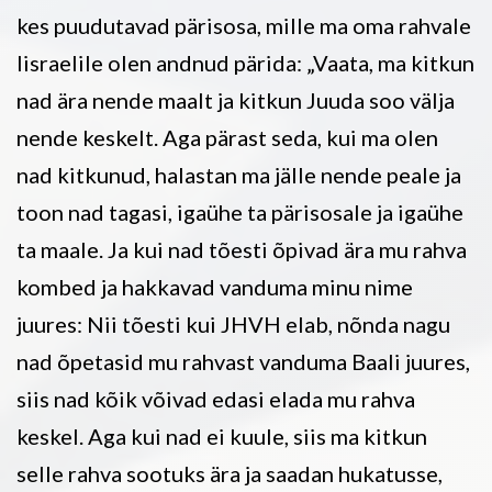
kes puudutavad pärisosa, mille ma oma rahvale
Iisraelile olen andnud pärida: „Vaata, ma kitkun
nad ära nende maalt ja kitkun Juuda soo välja
nende keskelt. Aga pärast seda, kui ma olen
nad kitkunud, halastan ma jälle nende peale ja
toon nad tagasi, igaühe ta pärisosale ja igaühe
ta maale. Ja kui nad tõesti õpivad ära mu rahva
kombed ja hakkavad vanduma minu nime
juures: Nii tõesti kui JHVH elab, nõnda nagu
nad õpetasid mu rahvast vanduma Baali juures,
siis nad kõik võivad edasi elada mu rahva
keskel. Aga kui nad ei kuule, siis ma kitkun
selle rahva sootuks ära ja saadan hukatusse,