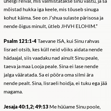
ühelgi relval, mis valmistatakse sinu vastu, ja sa
mõistad hukka iga keele, mis tõuseb sinuga
kohut käima. See on J’shua sulaste pärisosa ja
nende õigus minult, ütleb JHVH ELOHIM.”
Psalm 121:1-4
Taevane ISA, kui Sinu rahvas
Iisrael otsib, kes küll neid võiks aidata nende
hädaajal, siis vaadaku nad ainult Sinu peale,
taeva ja maa Looja peale. Sina ei lase nende
jalga vääratada. Sa ei pööra oma silmi ära
nende pealt. Sina, Iisraeli hoidja, ei tuku ega jää
magama.
Jesaja 40:1,2; 49:13
Me hüüame Sinu poole,