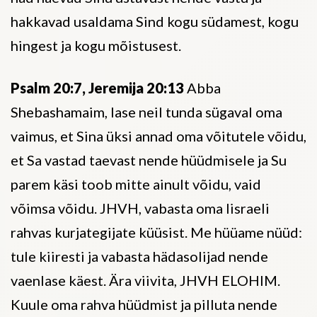
hakkavad usaldama Sind kogu südamest, kogu
hingest ja kogu mõistusest.
Psalm 20:7, Jeremija 20:13
Abba
Shebashamaim, lase neil tunda sügaval oma
vaimus, et Sina üksi annad oma võitutele võidu,
et Sa vastad taevast nende hüüdmisele ja Su
parem käsi toob mitte ainult võidu, vaid
võimsa võidu. JHVH, vabasta oma Iisraeli
rahvas kurjategijate küüsist. Me hüüame nüüd:
tule kiiresti ja vabasta hädasolijad nende
vaenlase käest. Ära viivita, JHVH ELOHIM.
Kuule oma rahva hüüdmist ja pilluta nende