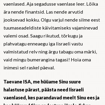
vaenlased. Aja segadusse vaenlase leer. Lõika
ära nende finantsid. Las nende arvutid
jooksevad kokku. Olgu varjul nende silme eest
tuumaseadeldiste käivitamiseks vajaminevad
valemi osad. Saagu rikutud, tõrkugu ja
plahvatagu enneaegu iga Iisraeli vastu
valmistatud relv ning ärgu tabagu oma märki,
vaid mingu bumerangina tagasi! Hoia oma
inimesi sel raskel päeval.
Taevane ISA, me hüüame Sinu suure
halastuse pärast, päästa need Iisraeli
vaenlased, kes parandavad meelt Sinu ees ja