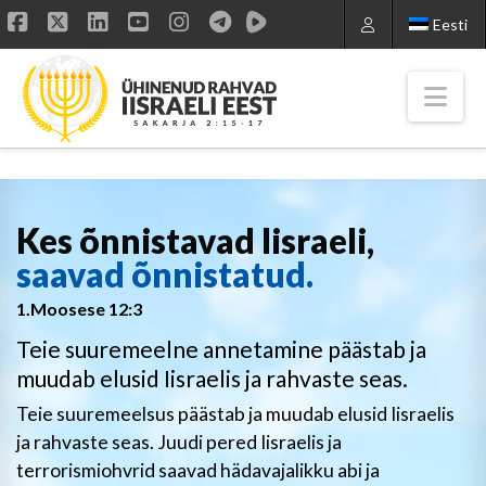
Eesti
Facebook
X
LinkedIn
YouTube
Instagram
Nav
Kes õnnistavad Iisraeli,
saavad õnnistatud.
1.Moosese 12:3
Teie suuremeelne annetamine päästab ja
muudab elusid Iisraelis ja rahvaste seas.
Teie suuremeelsus päästab ja muudab elusid Iisraelis
ja rahvaste seas. Juudi pered Iisraelis ja
terrorismiohvrid saavad hädavajalikku abi ja