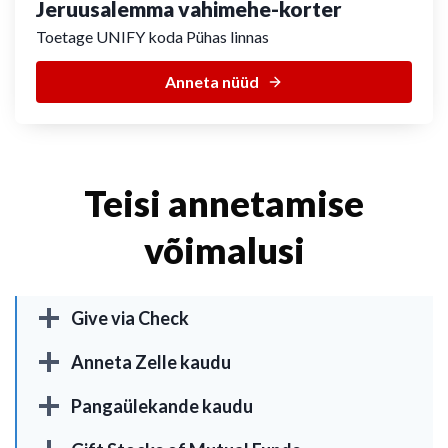
Jeruusalemma vahimehe-korter
Toetage UNIFY koda Pühas linnas
Anneta nüüd
Teisi annetamise
võimalusi
Give via Check
Anneta Zelle kaudu
Pangaülekande kaudu