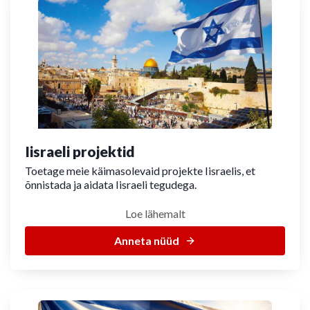
Iisraeli projektid
Toetage meie käimasolevaid projekte Iisraelis, et
õnnistada ja aidata Iisraeli tegudega.
Loe lähemalt
Anneta nüüd