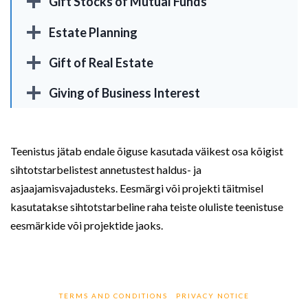
Gift Stocks of Mutual Funds
Estate Planning
Gift of Real Estate
Giving of Business Interest
Teenistus jätab endale õiguse kasutada väikest osa kõigist
sihtotstarbelistest annetustest haldus- ja
asjaajamisvajadusteks. Eesmärgi või projekti täitmisel
kasutatakse sihtotstarbeline raha teiste oluliste teenistuse
eesmärkide või projektide jaoks.
TERMS AND CONDITIONS
PRIVACY NOTICE