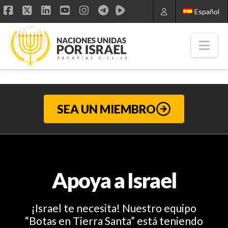
Español
Facebook
X
LinkedIn
YouTube
Instagram
Nav
SEA UN MIEMBRO
Apoya a Israel
¡Israel te necesita! Nuestro equipo
“Botas en Tierra Santa” está teniendo