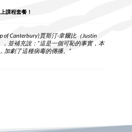
義線上課程套餐！
f Canterbury)賈斯汀·韋爾比（Justin
毒』，並補充說：”這是一個可恥的事實，本
，加劇了這種病毒的傳播。”