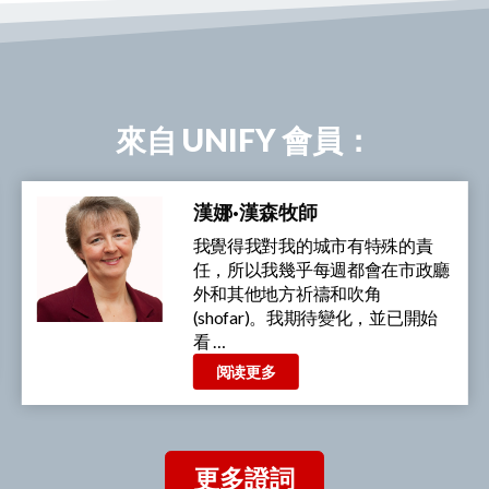
來自 UNIFY 會員：
索尼亞·戈特利牧師
我一直在深入思考創世記 12:3 的
盟約應許，我希望這個真理能夠滲
透到每個家庭。我相信，即使是一
個家庭中的一個人接受了這 …
阅读更多
更多證詞