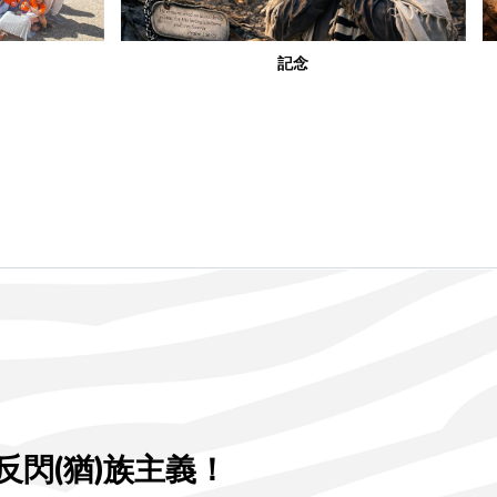
大翻轉：現代普珥節
閃(猶)族主義！