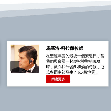
漢娜·漢森牧師
我覺得我對我的城市有特殊的責
任，所以我幾乎每週都會在市政廳
外和其他地方祈禱和吹角
(shofar)。我期待變化，並已開始
看 …
阅读更多