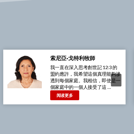
索尼亞·戈特利牧師
我們很高興地看見，新的一代正在
學習按照YHVH的話語並在聖靈的
自由中禱告。我們 6 歲的小瓦萊里·
加西亞做了一個夢，夢見 …
阅读更多