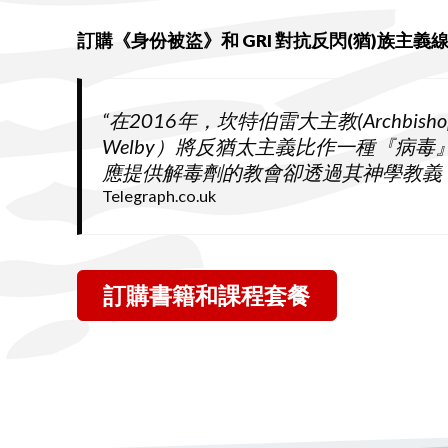
訂購《身份被盜》和 GRI 對抗反閃(猶)族主
“在2016年，坎特伯雷大主教(Archbishop o
Welby）將反猶太主義比作一種『病
應提供解毒劑的教會卻透過其神學教義
Telegraph.co.uk
訂購書籍和課程套餐