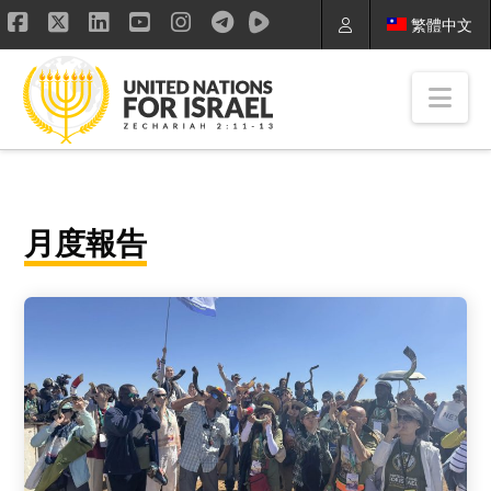
繁體中文
Facebook
X
LinkedIn
YouTube
Instagram
Nav
月度報告