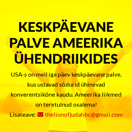
KESKPÄEVANE
PALVE AMEERIKA
ÜHENDRIIKIDES
USA-s on meil iga päev keskpäevane palve,
kus ustavad sõdurid ühinevad
konverentsikõne kaudu. Ameerika liikmed
on teretulnud osalema!
Lisateave:
thelionofjudahbc@gmail.com