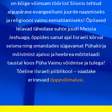
on kõige võimsam tööriist Siionis tehtud
algupärase evangeeliumi juurde naasmiseks
ja religiooni vaimu eemaldamiseks! Õpilased
leiavad lähedase suhte juudi Messia
Jeshuaga, õppides samal ajal Iisraeli kõrval
seisma ning omandades sügavamat Pühakirja
mõistmist ajaloo ja heebrea mõttelaadi
taustal koos Püha Vaimu võidmise ja tulega!
Tõeline Iisraeli piiblikool – vaadake
erinevaid
õppevõimalusi
.