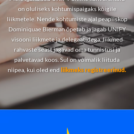
on oluliseks kohtumispaigaks kõigile
liikmetele. Nende kohtumiste ajal peapiiskop
Dominiquae Bierman õpetab ja jagab UNIFY
visooni liikmete ja delegaatidega, liikmed
rahvaste seast jagavad oma tunnistusi ja
palvetavad koos. Sul on võimalik liituda
niipea, kui oled end
liikmeks registreerinud.