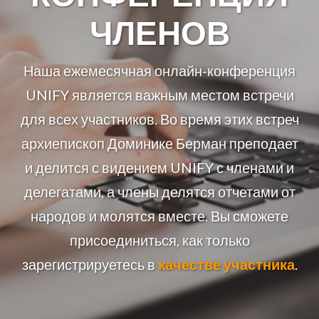
ЧЛЕНОВ
Наша ежемесячная онлайн-конференция
UNIFY является важным местом встречи
для всех участников. Во время этих встреч
архиепископ Доминике Берман преподает
и делится с видением UNIFY с членами и
делегатами, а члены делятся отчетами от
народов и молятся вместе. Вы сможете
присоединиться, как только
зарегистрируетесь в
качестве участника
.