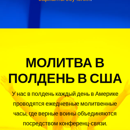
МОЛИТВА В
ПОЛДЕНЬ В США
У нас в полдень каждый день в Америке
проводятся ежедневные молитвенные
часы, где верные воины объединяются
посредством конференц-связи.