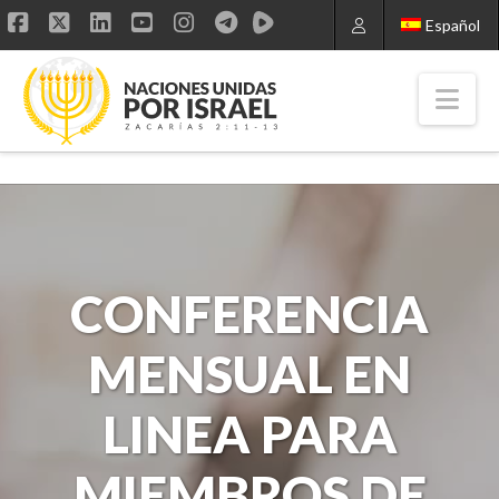
Español
Facebook
X
LinkedIn
YouTube
Instagram
Nav
CONFERENCIA
MENSUAL EN
LINEA PARA
MIEMBROS DE