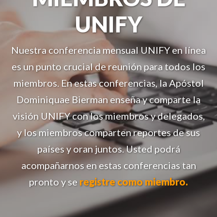
UNIFY
Nuestra conferencia mensual UNIFY en línea
es un punto crucial de reunión para todos los
miembros. En estas conferencias, la Apóstol
Dominiquae Bierman enseña y comparte la
visión UNIFY con los miembros y delegados,
y los miembros comparten reportes de sus
países y oran juntos. Usted podrá
acompañarnos en estas conferencias tan
pronto y se
registre como miembro.