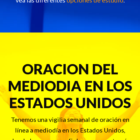
vea las diferentes
opciones de estudio
.
ORACION DEL
MEDIODIA EN LOS
ESTADOS UNIDOS
Tenemos una vigilia semanal de oración en
línea a mediodía en los Estados Unidos,