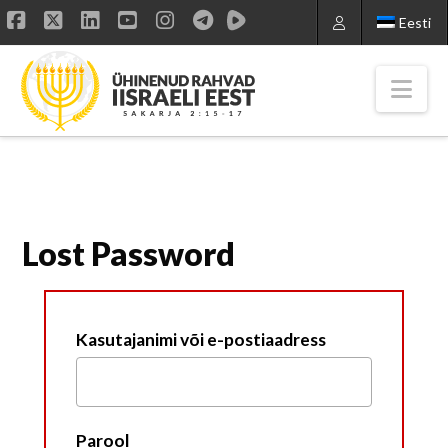
Eesti
Facebook
X
LinkedIn
YouTube
Instagram
Nav
Lost Password
Kasutajanimi või e-postiaadress
Parool