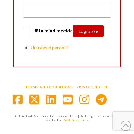
Jäta mind meelde
Logi sisse
Unustasid parooli?
TERMS AND CONDITIONS
PRIVACY NOTICE
Facebook
X
LinkedIn
YouTube
Instagra
© United Nations For Israel Inc. | All rights reserved.
Made by:
WB Graphics