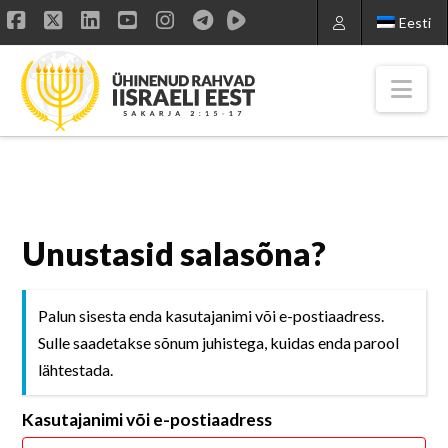
Eesti
Facebook
X
LinkedIn
YouTube
Instagram
Nav
Unustasid salasõna?
Palun sisesta enda kasutajanimi või e-postiaadress.
Sulle saadetakse sõnum juhistega, kuidas enda parool
lähtestada.
Kasutajanimi või e-postiaadress