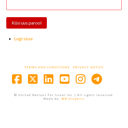
Küsi uus parool
Logi sisse
TERMS AND CONDITIONS
PRIVACY NOTICE
Facebook
X
LinkedIn
YouTube
Instagra
© United Nations For Israel Inc. | All rights reserved.
Made by:
WB Graphics