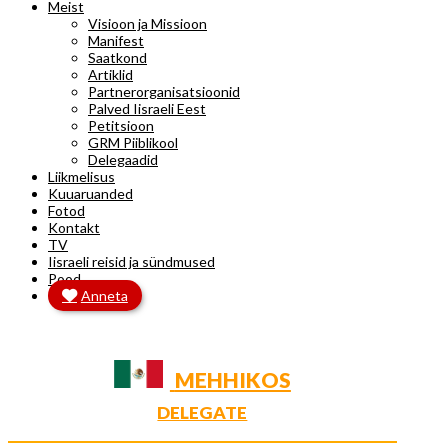
Meist
Visioon ja Missioon
Manifest
Saatkond
Artiklid
Partnerorganisatsioonid
Palved Iisraeli Eest
Petitsioon
GRM Piiblikool
Delegaadid
Liikmelisus
Kuuaruanded
Fotod
Kontakt
TV
Iisraeli reisid ja sündmused
Pood
Anneta
MEHHIKOS
DELEGATE