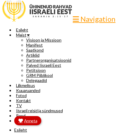
Navigation
Esileht
Meist
Visioon ja Missioon
Manifest
Saatkond
Artiklid
Partnerorganisatsioonid
Palved Iisraeli Eest
Petitsioon
GRM Piiblikool
Delegaadid
Liikmelisus
Kuuaruanded
Fotod
Kontakt
TV
Iisraeli reisid ja sündmused
Pood
Anneta
Esileht