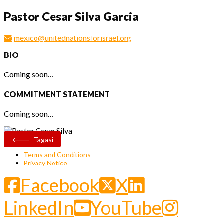
Pastor Cesar Silva Garcia
mexico@unitednationsforisrael.org
BIO
Coming soon…
COMMITMENT STATEMENT
Coming soon…
Tagasi
Terms and Conditions
Privacy Notice
Facebook
X
LinkedIn
YouTube