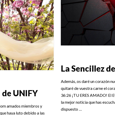
La Sencillez d
Además, os daré un corazón nue
quitaré de vuestra carne el cor
a de UNIFY
36:26 ¡TU ERES AMADO! El Eva
la mejor noticia que has escuc
lom amados miembros y
dispuesto …
que haya luto debido a las