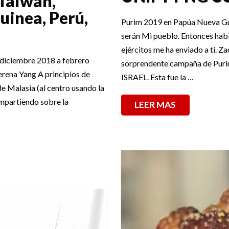
Taiwán,
uinea, Perú,
Purim 2019 en Papúa Nueva Gui
serán Mi pueblo. Entonces habi
ejércitos me ha enviado a ti. 
e diciembre 2018 a febrero
sorprendente campaña de Pu
rena Yang A principios de
ISRAEL. Esta fue la …
e Malasia (al centro usando la
ompartiendo sobre la
LEER MAS