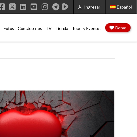
Ingresar
Español
Facebook
X
LinkedIn
YouTube
Instagram
Donar
Fotos
Contáctenos
TV
Tienda
Tours y Eventos