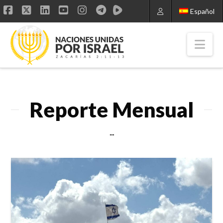
Español
Facebook
X
LinkedIn
YouTube
Instagram
Nav
Reporte Mensual
...