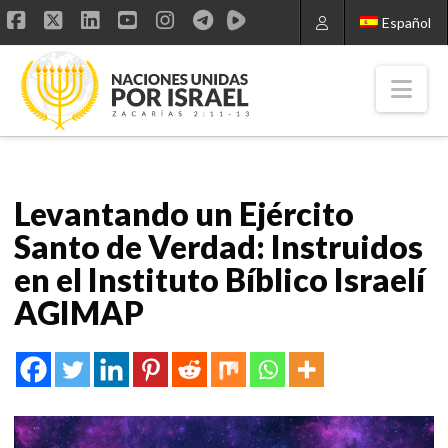
Español
Facebook
X
LinkedIn
YouTube
Instagram
Nav
Levantando un Ejército
Santo de Verdad: Instruidos
en el Instituto Bíblico Israelí
AGIMAP