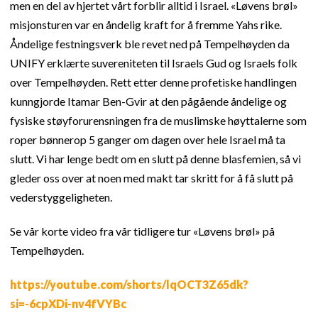
men en del av hjertet vårt forblir alltid i Israel. «Løvens brøl»
misjonsturen var en åndelig kraft for å fremme Yahs rike.
Åndelige festningsverk ble revet ned på Tempelhøyden da
UNIFY erklærte suvereniteten til Israels Gud og Israels folk
over Tempelhøyden. Rett etter denne profetiske handlingen
kunngjorde Itamar Ben-Gvir at den pågående åndelige og
fysiske støyforurensningen fra de muslimske høyttalerne som
roper bønnerop 5 ganger om dagen over hele Israel må ta
slutt. Vi har lenge bedt om en slutt på denne blasfemien, så vi
gleder oss over at noen med makt tar skritt for å få slutt på
vederstyggeligheten.
Se vår korte video fra vår tidligere tur «Løvens brøl» på
Tempelhøyden.
https://youtube.com/shorts/lqOCT3Z65dk?
si=-6cpXDi-nv4fVYBc