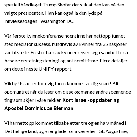
spesiell håndlaget Trump Shofar der slik at den kan nå den
valgte presidenten. Han kan også la den lyde på
innvielsesdagen i Washington DC.
Vår første kvinnekonferanse noensinne har nettopp funnet
sted med stor suksess, hundrevis av kvinner fra 35 nasjoner
var til stede. En stor hær av kvinner reiser seg i sannhet for å
beseire erstatningsteologi og antisemittisme. Flere detaljer
om dette i neste UNIFY-rapport.
Viktig! Israel er for evig turen kommer veldig snart! Bli
oppmuntret når du leser om disse og mange andre spennende
ting som skjer i våre rekker.
Kort Israel-oppdatering,
Apostel Dominiquae Bierman
Vi har nettopp kommet tilbake etter tre og en halv måned i
Det hellige land, og vi er glade for å være her i St. Augustine,