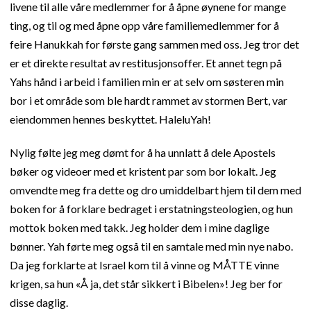
livene til alle våre medlemmer for å åpne øynene for mange
ting, og til og med åpne opp våre familiemedlemmer for å
feire Hanukkah for første gang sammen med oss. Jeg tror det
er et direkte resultat av restitusjonsoffer. Et annet tegn på
Yahs hånd i arbeid i familien min er at selv om søsteren min
bor i et område som ble hardt rammet av stormen Bert, var
eiendommen hennes beskyttet. HaleluYah!
Nylig følte jeg meg dømt for å ha unnlatt å dele Apostels
bøker og videoer med et kristent par som bor lokalt. Jeg
omvendte meg fra dette og dro umiddelbart hjem til dem med
boken for å forklare bedraget i erstatningsteologien, og hun
mottok boken med takk. Jeg holder dem i mine daglige
bønner. Yah førte meg også til en samtale med min nye nabo.
Da jeg forklarte at Israel kom til å vinne og MÅTTE vinne
krigen, sa hun «Å ja, det står sikkert i Bibelen»! Jeg ber for
disse daglig.