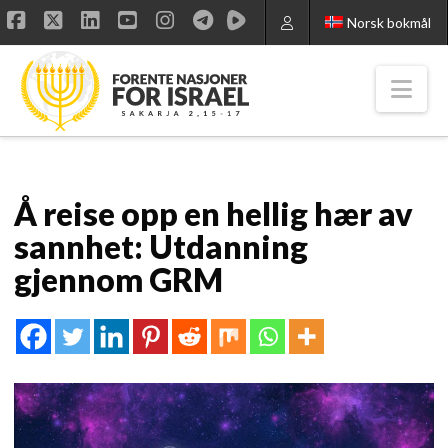
Norsk bokmål
Facebook
X
LinkedIn
YouTube
Instagram
Nav
Å reise opp en hellig hær av
sannhet: Utdanning
gjennom GRM