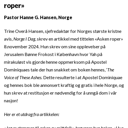
roper»
Pastor Hanne G. Hansen, Norge
Trine Overå Hansen, sjefredaktør for Norges største kristne
avis,
Norge I Dag
, skrev en artikkel med tittelen «Asken roper»
8.november 2024. Hun skrev om sine opplevelser på
Jerusalem Bønne Frokost i København hvor Yah på
mirakuløst vis gjorde henne oppmerksom på Apostel
Dominiquaes tale der hun snakket om boken hennes, ‘
The
Voice of These Ashes.
Dette resulterte i at Apostel Dominiquae
og hennes bok ble annonsert kraftig og gratis i hele Norge, og
hun skrev at restitusjon er nødvendig for å unngå dom i vår
nasjon!
Her er et utdrag fra artikkelen:
«Jeg er stemmen til asken av mitt folk,» begynner hun boken. «Hva