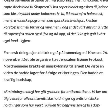
ropte Abels blod til Skaperen? Hva roper blodet og asken til jødene
som ble utryddet under holocaust?» Ja, ikke bare fra holocaust,
men fra russiske pogromer, den spanske inkvisisjon, kristne
korstog, islamsk terror og mye mer. I dag er det vårt ansvar å lytte
til ropene fra asken og si ifra og stå opp, så det ikke går galt i vårt
eget land – igjen.»
En norsk delegasjon deltok også på bønnedagen i Knesset 26.
november. Det ble organisert av Jerusalem Bønne Frokost.
Nordmennene brakte en unnskyldning til Israel! De viste en
video de hadde laget for å følge erklæringen. Den hadde et
kraftig budskap,
«Erstatningsteologi har gitt grobunn for antisemittisme. Vi ber om
tilgivelse for alle antisemittiske holdninger og antisionistiske
holdninger som har vært i Kirken fra begynnelsen og til i dag.»