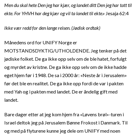
Men du skal hete Den jeg har kjær, og landet ditt Den jeg har tatt til
ekte. For YHVH har deg kjær og vil ta landet til ekte.»
Jesaja 62:4
Ikke vær redd for den lange reisen. (Jødisk ordtak)
Månedens ord for UNIFY Norge er
MOTSTANDSDYKTIG/UTHOLDENDE. Jeg tenker på det
jødiske folket. De ga ikke opp selv om de ble hatet, forfulgt
og myrdet av kristne. De ga ikke opp selv om de ikke hadde
eget hjem før i 1948. De sa i 2000 år: «Neste år i Jerusalem»
før det ble en realitet. De ga ikke opp fordi de var i pakten
med Yah og i pakten med landet. De er åndelig gift med
landet.
Bare dager etter at jeg kom hjem fra «Løvens brøl»-turen i
Israel deltok jeg på Jerusalem Bønne Frokost i Danmark. Til
og med på flyturene kunne jeg dele om UNIFY med noen