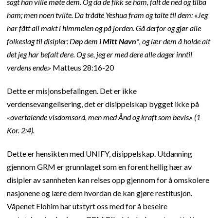
sagt han ville møte dem. Og da de fikk se ham, falt de ned og tilba
ham; men noen tvilte. Da trådte Yeshua fram og talte til dem: «Jeg
har fått all makt i himmelen og på jorden. Gå derfor og gjør alle
folkeslag til disipler: Døp dem
i Mitt Navn*
, og lær dem å holde alt
det jeg har befalt dere. Og se, jeg er med dere alle dager inntil
verdens ende.»
Matteus 28:16-20
Dette er misjonsbefalingen. Det er ikke
verdensevangelisering, det er disippelskap bygget ikke på
«overtalende visdomsord, men med Ånd og kraft som bevis.» (1
Kor. 2:4).
Dette er hensikten med UNIFY, disippelskap. Utdanning
gjennom GRM er grunnlaget som en forent hellig hær av
disipler av sannheten kan reises opp gjennom for å omskolere
nasjonene og lære dem hvordan de kan gjøre restitusjon.
Våpenet Elohim har utstyrt oss med for å beseire