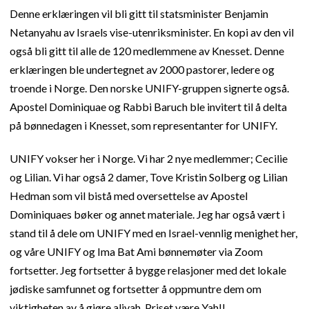
Denne erklæringen vil bli gitt til statsminister Benjamin
Netanyahu av Israels vise-utenriksminister. En kopi av den vil
også bli gitt til alle de 120 medlemmene av Knesset. Denne
erklæringen ble undertegnet av 2000 pastorer, ledere og
troende i Norge. Den norske UNIFY-gruppen signerte også.
Apostel Dominiquae og Rabbi Baruch ble invitert til å delta
på bønnedagen i Knesset, som representanter for UNIFY.
UNIFY vokser her i Norge. Vi har 2 nye medlemmer; Cecilie
og Lilian. Vi har også 2 damer, Tove Kristin Solberg og Lilian
Hedman som vil bistå med oversettelse av Apostel
Dominiquaes bøker og annet materiale. Jeg har også vært i
stand til å dele om UNIFY med en Israel-vennlig menighet her,
og våre UNIFY og Ima Bat Ami bønnemøter via Zoom
fortsetter. Jeg fortsetter å bygge relasjoner med det lokale
jødiske samfunnet og fortsetter å oppmuntre dem om
viktigheten av å gjøre aliyah. Priset være Yah!!