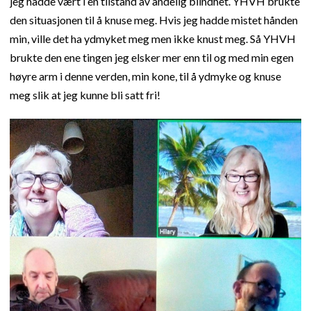
jeg hadde vært i en tilstand av åndelig blindhet. YHVH brukte
den situasjonen til å knuse meg. Hvis jeg hadde mistet hånden
min, ville det ha ydmyket meg men ikke knust meg. Så YHVH
brukte den ene tingen jeg elsker mer enn til og med min egen
høyre arm i denne verden, min kone, til å ydmyke og knuse
meg slik at jeg kunne bli satt fri!