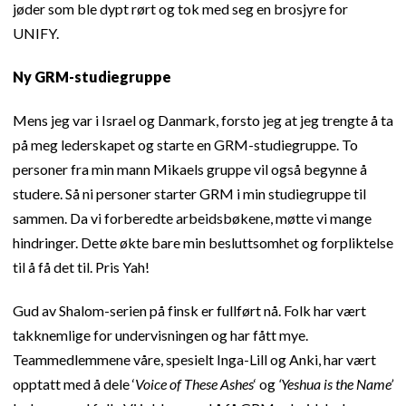
jøder som ble dypt rørt og tok med seg en brosjyre for
UNIFY.
Ny GRM-studiegruppe
Mens jeg var i Israel og Danmark, forsto jeg at jeg trengte å ta
på meg lederskapet og starte en GRM-studiegruppe. To
personer fra min mann Mikaels gruppe vil også begynne å
studere. Så ni personer starter GRM i min studiegruppe til
sammen. Da vi forberedte arbeidsbøkene, møtte vi mange
hindringer. Dette økte bare min besluttsomhet og forpliktelse
til å få det til. Pris Yah!
Gud av Shalom-serien på finsk er fullført nå. Folk har vært
takknemlige for undervisningen og har fått mye.
Teammedlemmene våre, spesielt Inga-Lill og Anki, har vært
opptatt med å dele ‘
Voice of These Ashes
‘ og
‘Yeshua is the Name’