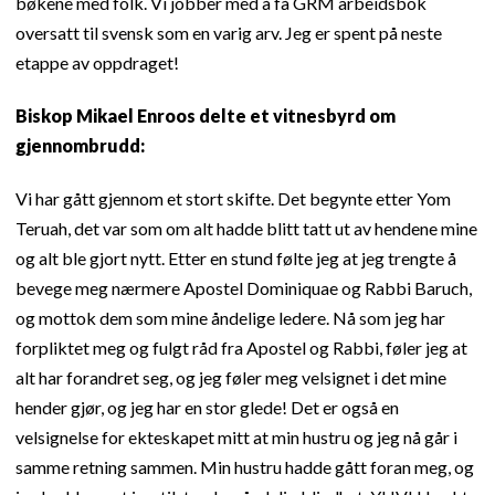
bøkene med folk. Vi jobber med å få GRM arbeidsbok
oversatt til svensk som en varig arv. Jeg er spent på neste
etappe av oppdraget!
Biskop Mikael Enroos delte et vitnesbyrd om
gjennombrudd:
Vi har gått gjennom et stort skifte. Det begynte etter Yom
Teruah, det var som om alt hadde blitt tatt ut av hendene mine
og alt ble gjort nytt. Etter en stund følte jeg at jeg trengte å
bevege meg nærmere Apostel Dominiquae og Rabbi Baruch,
og mottok dem som mine åndelige ledere. Nå som jeg har
forpliktet meg og fulgt råd fra Apostel og Rabbi, føler jeg at
alt har forandret seg, og jeg føler meg velsignet i det mine
hender gjør, og jeg har en stor glede! Det er også en
velsignelse for ekteskapet mitt at min hustru og jeg nå går i
samme retning sammen. Min hustru hadde gått foran meg, og