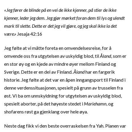
«Jeg fører de blinde på en vei de ikke kjenner, på stier de ikke
kjenner, leder jeg dem. Jeg gjør mørket foran dem til lys og ulendt
mark til slette. Dette er det jeg vil gjøre, og jeg skal ikke la det
være.»
Jesaja 42:16
Jeg følte at vi måtte foreta en omvendelsesreise, for å
omvende oss fra utgytelsen av uskyldig blod, til
Åland
, som er
en stor øy og en kjede av mindre øyer mellom Finland og
Sverige. Dette er en del av Finland.
Åland
har en fargerik
historie. Jeg følte at det var en åpen inngangsport til Finland i
denne verdenssituasjonen, spesielt på grunn av trusselen fra
øst. Vi ba om unnskyldning for utgytelsen av uskyldig blod,
spesielt aborter, på det høyeste stedet i
Mariehamn
, og
shofarens røst ga gjenklang over hele øya.
Neste dag fikk vi den beste overraskelsen fra Yah. Planen var