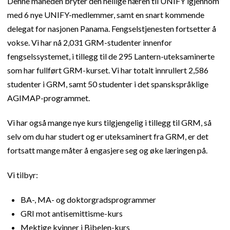
Denne måneden bryter den hellige hæren til UNIFY igjennom
med 6 nye UNIFY-medlemmer, samt en snart kommende
delegat for nasjonen Panama. Fengselstjenesten fortsetter å
vokse. Vi har nå 2,031 GRM-studenter innenfor
fengselssystemet, i tillegg til de 295 Lantern-uteksaminerte
som har fullført GRM-kurset. Vi har totalt innrullert 2,586
studenter i GRM, samt 50 studenter i det spanskspråklige
AGIMAP-programmet.
Vi har også mange nye kurs tilgjengelig i tillegg til GRM, så
selv om du har studert og er uteksaminert fra GRM, er det
fortsatt mange måter å engasjere seg og øke læringen på.
Vi tilbyr:
BA-, MA- og doktorgradsprogrammer
GRI mot antisemittisme-kurs
Mektige kvinner i Bibelen-kurs