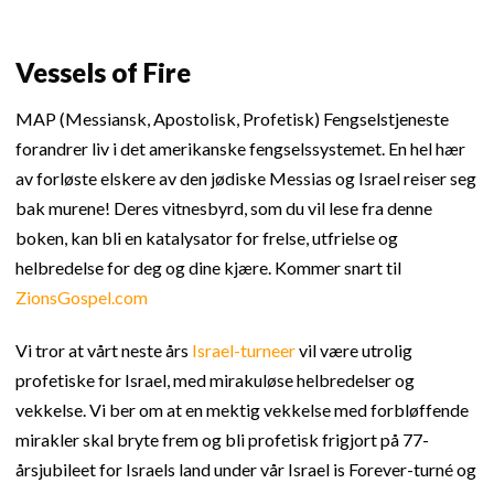
Vessels of Fire
MAP (Messiansk, Apostolisk, Profetisk) Fengselstjeneste
forandrer liv i det amerikanske fengselssystemet. En hel hær
av forløste elskere av den jødiske Messias og Israel reiser seg
bak murene! Deres vitnesbyrd, som du vil lese fra denne
boken, kan bli en katalysator for frelse, utfrielse og
helbredelse for deg og dine kjære. Kommer snart til
ZionsGospel.com
Vi tror at vårt neste års
Israel-turneer
vil være utrolig
profetiske for Israel, med mirakuløse helbredelser og
vekkelse. Vi ber om at en mektig vekkelse med forbløffende
mirakler skal bryte frem og bli profetisk frigjort på 77-
årsjubileet for Israels land under vår Israel is Forever-turné og