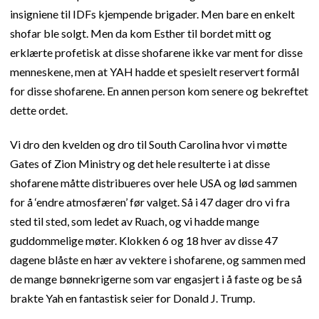
insigniene til IDFs kjempende brigader. Men bare en enkelt
shofar ble solgt. Men da kom Esther til bordet mitt og
erklærte profetisk at disse shofarene ikke var ment for disse
menneskene, men at YAH hadde et spesielt reservert formål
for disse shofarene. En annen person kom senere og bekreftet
dette ordet.
Vi dro den kvelden og dro til South Carolina hvor vi møtte
Gates of Zion Ministry og det hele resulterte i at disse
shofarene måtte distribueres over hele USA og lød sammen
for å ‘endre atmosfæren’ før valget. Så i 47 dager dro vi fra
sted til sted, som ledet av Ruach, og vi hadde mange
guddommelige møter. Klokken 6 og 18 hver av disse 47
dagene blåste en hær av vektere i shofarene, og sammen med
de mange bønnekrigerne som var engasjert i å faste og be så
brakte Yah en fantastisk seier for Donald J. Trump.