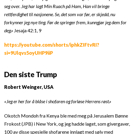
seg over. Jeg har lagt Min Ruach på Ham, Han vil bringe
rettferdighet til nasjonene. Se, det som var før, er skjedd, nu
forkynner jeg nye ting. Før de springer frem, kunngjør jeg dem for
deg.»
Jesaja 42:1, 9
https://youtube.com/shorts/iphkZIFtvRI?
si=9Ulqvs5oyUHP9iiP
Den siste Trump
Robert Weinger, USA
«Jeg er her for å blåse i shofaren og forløse Herrens røst.»
Okotch Mondoh fra Kenya ble med meg på Jerusalem Bønne
Frokost (JPB) i New York, og jeg hadde laget, som givergaver,
100 av disse spesielle shofarene innlagt med sølv med