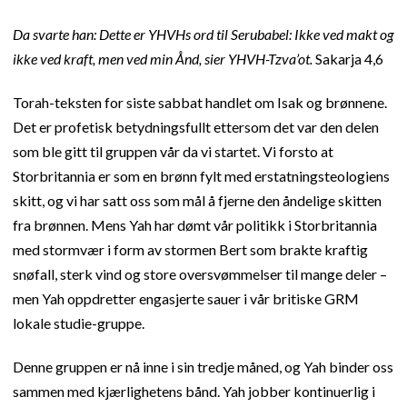
Da svarte han: Dette er YHVHs ord til Serubabel: Ikke ved makt og
ikke ved kraft, men ved min Ånd, sier YHVH-Tzva’ot.
Sakarja 4,6
Torah-teksten for siste sabbat handlet om Isak og brønnene.
Det er profetisk betydningsfullt ettersom det var den delen
som ble gitt til gruppen vår da vi startet. Vi forsto at
Storbritannia er som en brønn fylt med erstatningsteologiens
skitt, og vi har satt oss som mål å fjerne den åndelige skitten
fra brønnen. Mens Yah har dømt vår politikk i Storbritannia
med stormvær i form av stormen Bert som brakte kraftig
snøfall, sterk vind og store oversvømmelser til mange deler –
men Yah oppdretter engasjerte sauer i vår britiske GRM
lokale studie-gruppe.
Denne gruppen er nå inne i sin tredje måned, og Yah binder oss
sammen med kjærlighetens bånd. Yah jobber kontinuerlig i