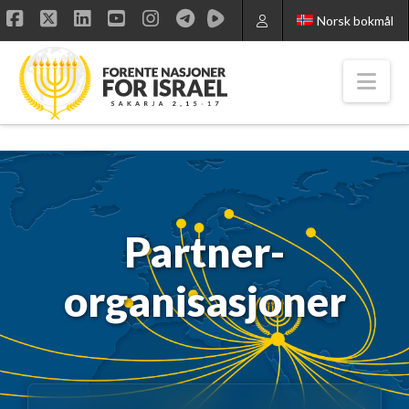
Norsk bokmål
Facebook
X
LinkedIn
YouTube
Instagram
Nav
Partner-
organisasjoner