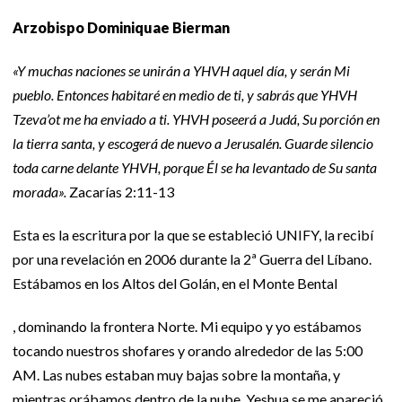
Arzobispo Dominiquae Bierman
«Y muchas naciones se unirán a YHVH aquel día, y serán Mi
pueblo. Entonces habitaré en medio de ti, y sabrás que YHVH
Tzeva’ot me ha enviado a ti. YHVH poseerá a Judá, Su porción en
la tierra santa, y escogerá de nuevo a Jerusalén. Guarde silencio
toda carne delante YHVH, porque Él se ha levantado de Su santa
morada».
Zacarías 2:11-13
Esta es la escritura por la que se estableció UNIFY, la recibí
por una revelación en 2006 durante la 2ª Guerra del Líbano.
Estábamos en los Altos del Golán, en el Monte Bental
, dominando la frontera Norte. Mi equipo y yo estábamos
tocando nuestros shofares y orando alrededor de las 5:00
AM. Las nubes estaban muy bajas sobre la montaña, y
mientras orábamos dentro de la nube, Yeshua se me apareció.