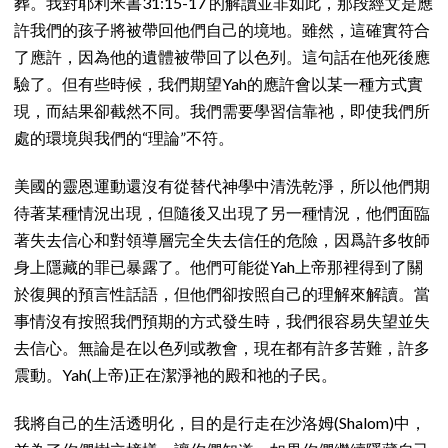
葬。我對耶利米書31:15-17 的解讀並非如此，那段經文是應
許我們的孩子將被帶回他們自己的境地。雖然，這確實符合
了應許，因為他的遺體被帶回了以色列。這句話在他死後應
驗了。但有些時候，我們期望Yah的應許會以某一種方式實
現，而結果卻截然不同。我們需要學習信靠祂，即使我們所
處的環境與我們的“理論”不符。
美國的靈恩運動還沒有從替代神學中清洗乾淨，所以他們期
待著某種情況出現，但隨後又出現了另一種情況，他們面臨
著失去信心和對領導層完全失去信任的危險，因爲許多牧師
身上隱藏的罪已暴露了。他們可能從Yah上帝那裡得到了關
於復興的預言性話語，但他們卻按照自己的理解來解讀。當
事情沒有按照我們預期的方式發生時，我們很容易失望並失
去信心。無論是在以色列或教會，現在都有許多苦難，許多
震動。Yah(上帝)正在潔淨祂的殿和祂的子民。
我將自己的生活透明化，目的是行走在沙洛姆(Shalom)中，