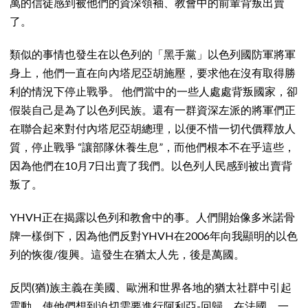
萬的信徒感到被他們的資深領袖、教會中的前輩背叛出賣
了。
類似的事情也發生在以色列的「黑手黨」以色列國防軍將軍
身上，他們一直在向內塔尼亞胡施壓，要求他在沒有取得勝
利的情況下停止戰爭。 他們當中的一些人處處背叛國家，卻
假裝自己是為了以色列民族。還有一群資深左派的將軍們正
在聯合起來對付內塔尼亞胡總理，以便不惜一切代價釋放人
質，停止戰爭 “讓部隊休養生息”，而他們根本不在乎這些，
因為他們在10月7日出賣了我們。以色列人民感到被出賣背
叛了。
YHVH正在揭露以色列和教會中的事。人們開始像多米諾骨
牌一樣倒下，因為他們反對YHVH在2006年向我顯明的以色
列的恢復/復興。這發生在猶太人先，後是萬國。
反閃(猶)族主義在美國、歐洲和世界各地的猶太社群中引起
震動，使他們想到迫切需要進行阿利亞-回歸。在法國，一