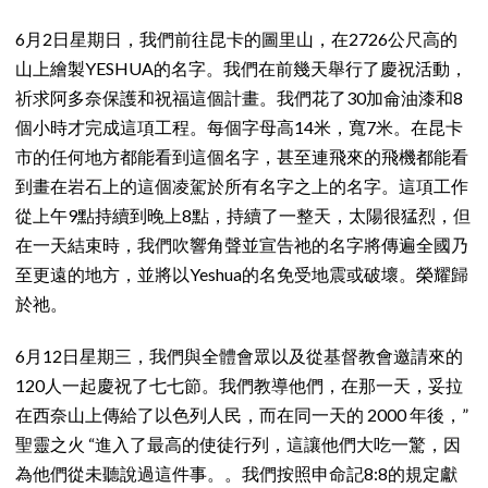
6月2日星期日，我們前往昆卡的圖里山，在2726公尺高的
山上繪製YESHUA的名字。我們在前幾天舉行了慶祝活動，
祈求阿多奈保護和祝福這個計畫。我們花了30加侖油漆和8
個小時才完成這項工程。每個字母高14米，寬7米。在昆卡
市的任何地方都能看到這個名字，甚至連飛來的飛機都能看
到畫在岩石上的這個凌駕於所有名字之上的名字。這項工作
從上午9點持續到晚上8點，持續了一整天，太陽很猛烈，但
在一天結束時，我們吹響角聲並宣告祂的名字將傳遍全國乃
至更遠的地方，並將以Yeshua的名免受地震或破壞。榮耀歸
於祂。
6月12日星期三，我們與全體會眾以及從基督教會邀請來的
120人一起慶祝了七七節。我們教導他們，在那一天，妥拉
在西奈山上傳給了以色列人民，而在同一天的 2000 年後，”
聖靈之火 “進入了最高的使徒行列，這讓他們大吃一驚，因
為他們從未聽說過這件事。。我們按照申命記8:8的規定獻