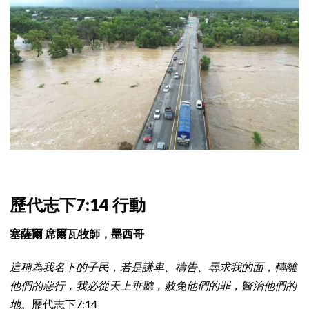
歷代志下7:14 行動
塞薩爾 席爾瓦牧師，墨西哥
這稱為我名下的子民，若是謙卑、禱告、尋求我的面，轉離
他們的惡行，我必從天上垂聽，赦免他們的罪，醫治他們的
地。
歷代志下7:14