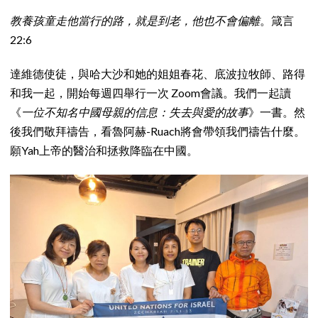
教養孩童走他當行的路，就是到老，他也不會偏離
。箴言
22:6
達維德使徒，與哈大沙和她的姐姐春花、底波拉牧師、路得
和我一起，開始每週四舉行一次 Zoom會議。我們一起讀
《
一位不知名中國母親的信息：失去與愛的故事
》一書。然
後我們敬拜禱告，看魯阿赫-Ruach將會帶領我們禱告什麼。
願Yah上帝的醫治和拯救降臨在中國。