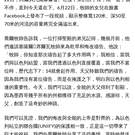
不停，直到今天還在下。6月22日，牧師的女兒在臉書
Facebook上發布了一段視頻，顯示整條寬120米、深50至
70米的河流的容量將完全滿溢出來。
喬爾牧師告訴我，一位打掃聖殿的弟兄記得，幾個月前，他
們邀請塞薩爾席爾瓦牧師來為乾旱和悔改禱告。他說：
「牧師，你知道那次禱告起了多大作用嗎？」我相信，當我
們與以色列結盟，當我們透過以色列直接覆蓋，當我們不篡
位時，歷代志下7：14就會起作用。天父聆聽我們的禱告，
因為我們沒有篡位禱告，而是在掩護之下，明白與以色列相
連的重要性。今天，我們可以說，全能的天父得到了彰顯，
因為墨西哥幾乎所有的州都獲得了充足的水源。感謝祢，天
父，創造了這奇妙的神蹟。
我們可以見證，我們的悔改與全能的上帝是對齊的，為以色
列站立的聯合國(UNIFY)的保護相一致，正是這一切帶來了
巨大的祝福。我們向喬爾牧師分享了這些事情，當時他發送