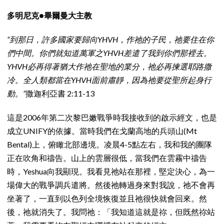
多明尼克•畢爾曼大主教
“到那日，許多國家要歸向YHVH，作祂的子民，祂要住在你
們中間。你們就知道萬軍之YHVH差遣了我到你們那裡去。
YHVH必再得著猶大作祂在聖地的業分，祂必再揀選耶路撒
冷。全人類都當在YHVH面前肅靜，因為祂要從聖所起身行
動。”
撒迦利亞書 2:11-13
這是2006年第二次黎巴嫩戰爭時我接收到的啟示經文，也是
成立UNIFY的依據。當時我們在戈蘭高地的兵頭山(Mt
Bental)上，俯瞰北部邊境。凌晨4-5點左右，我和我的團隊
正在吹角和禱告。山上的雲層很低，當我們在雲霧中禱告
時，Yeshua向我顯現。我看見祂站在那裡，堅定決心，為一
場偉大的戰爭調兵遣將。然後祂轉過身來對我說，祂不會再
坐著了，一直到以色列全境恢復並且祂很快就會回來。然
後，祂就消失了。我問祂：「我知道這就是祢，但既然祢站