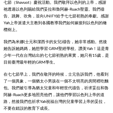
七節（Shavuot）慶祝活動。我們敬拜以色列的上帝，感謝
祂透過以色列賜給我們妥拉和魯阿赫-Ruach聖靈。我們禱
告、跳舞、吹角，並向UNIFY給予七七節初熟的奉獻。感謝
Yah上帝派遣大主教到各國教導我們如何嫁接到以色列的橄
欖樹上。
我們為米娜(士元和潔西卡的女兒)禱告，她非常感動。然後
她告訴她媽媽，她想學習 GRM聖經學校。讚美Yah！這是青
少年一代在台灣結出的七七節初熟的果實，她只有15歲，是
目前臺灣最年輕的GRM學生。
在七七節早上，我們在敬拜的時候，士元告訴我們，他看到
了一個異象，一個猶太小男孩在一個不太明亮的房間裡吃麵
包。我們被引導為猶太兒童和年輕世代禱告，祈求妥拉和魯
阿赫-Ruach更多地照亮他們，讓他們學習以色列上帝的道
路，然後我們也祈求Yah祝福台灣的兒童學習上帝的妥拉，
不要在錯誤的教育下成長。