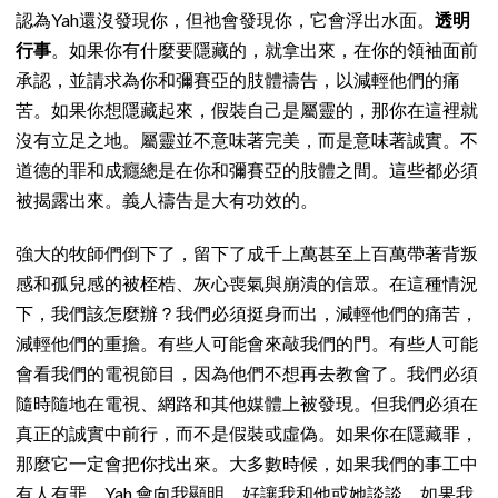
認為Yah還沒發現你，但祂會發現你，它會浮出水面。
透明
行事
。如果你有什麼要隱藏的，就拿出來，在你的領袖面前
承認，並請求為你和彌賽亞的肢體禱告，以減輕他們的痛
苦。如果你想隱藏起來，假裝自己是屬靈的，那你在這裡就
沒有立足之地。屬靈並不意味著完美，而是意味著誠實。不
道德的罪和成癮總是在你和彌賽亞的肢體之間。這些都必須
被揭露出來。義人禱告是大有功效的。
強大的牧師們倒下了，留下了成千上萬甚至上百萬帶著背叛
感和孤兒感的被桎梏、灰心喪氣與崩潰的信眾。在這種情況
下，我們該怎麼辦？我們必須挺身而出，減輕他們的痛苦，
減輕他們的重擔。有些人可能會來敲我們的門。有些人可能
會看我們的電視節目，因為他們不想再去教會了。我們必須
隨時隨地在電視、網路和其他媒體上被發現。但我們必須在
真正的誠實中前行，而不是假裝或虛偽。如果你在隱藏罪，
那麼它一定會把你找出來。大多數時候，如果我們的事工中
有人有罪，Yah 會向我顯明，好讓我和他或她談談。如果我