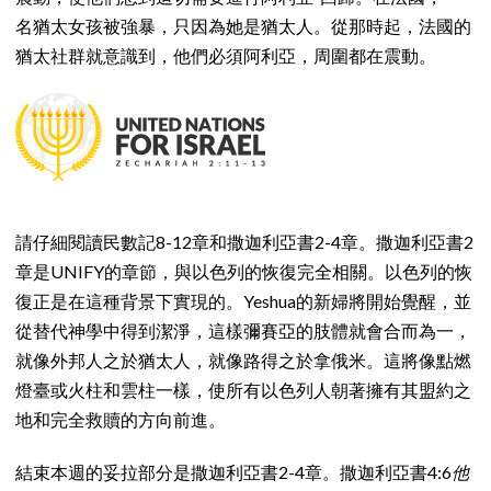
名猶太女孩被強暴，只因為她是猶太人。從那時起，法國的
猶太社群就意識到，他們必須阿利亞，周圍都在震動。
請仔細閱讀民數記8-12章和撒迦利亞書2-4章。撒迦利亞書2
章是UNIFY的章節，與以色列的恢復完全相關。以色列的恢
復正是在這種背景下實現的。Yeshua的新婦將開始覺醒，並
從替代神學中得到潔淨，這樣彌賽亞的肢體就會合而為一，
就像外邦人之於猶太人，就像路得之於拿俄米。這將像點燃
燈臺或火柱和雲柱一樣，使所有以色列人朝著擁有其盟約之
地和完全救贖的方向前進。
結束本週的妥拉部分是撒迦利亞書2-4章。撒迦利亞書4:6
他