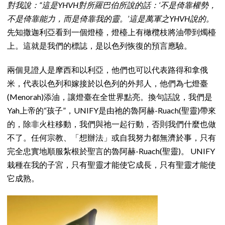
對我說：“這是YHVH對所羅巴伯所說的話：‘不是倚靠權勢，
不是倚靠能力，而是倚靠我的靈。’這是萬軍之YHVH說的。
先知撒迦利亞看到一個燈檯，燈檯上有橄欖枝將油帶到燭檯
上。這就是我們的標誌，是以色列恢復的預言應驗。
兩個見證人是摩西和以利亞，他們也可以代表路得和拿俄
米，代表以色列和嫁接於以色列的外邦人，他們為七燈臺
(Menorah)添油，讓燈臺在全世界點亮。換句話說，我們是
Yah上帝的“孩子”，UNIFY是由祂的魯阿赫-Ruach(聖靈)帶來
的，除非火柱移動，我們與祂一起行動，否則我們什麼也做
不了。任何宗教、「想辦法」或自我努力都無濟於事，只有
完全忠實地順服紮根於聖言的魯阿赫-Ruach(聖靈)。 UNIFY
栽種在我的子宮，只有聖靈才能使它成長，只有聖靈才能使
它成熟。