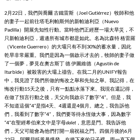
2月22日，我們與喬爾 古鐵雷斯（Joel Gutiérrez）牧師和他
的妻子一起前往塔毛利帕斯州的新帕迪利亞（Nuevo
Padilla）開展先知性行動。當時他們正經歷一場大旱災，不
只新帕迪利亞，週邊所有城市都是如此。名為比森特 格雷羅
（Vicente Guerrero）的大壩只有不到30%的蓄水量，因此
乾旱非常嚴重。我們是因為一個啟示才去的，牧師的妻子做
了一個夢，夢見在奧古斯丁 德 伊圖維德（Agustín de
Iturbide）被殺害的大壩上禱告。在我二月的UNIFY報告
中，我見證了我們所做的悔改之舉和先知之舉。我記得，在
悔改行動15天之後，只有一點點水落下來。我現在還記得，
在做了預言行動之後，天父向我啟示了數字“4”。但是，我
不知道這個“4”是指4天、4週還是4個月。總之，我告訴他
們，我看到了數字“4”，我們要等待永恆做大事，因為數字
“4”在聖經希伯來文中是字母
dalet
，意思是門。我告訴他
們，天父可能會為他們打開一扇祝福之門。四個月後的6月
22日，阿爾貝托風暴爆發。在接下來的日子裡，雨一直下個