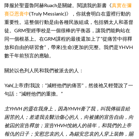
降服於聖靈魯阿赫Ruach是關鍵。閱讀我的新書《
真實在彌
賽亞恩膏中
(Truly Messianic)》，你就會明白在靈裡行動的
重要性。這整個行動是由各種民族組成，包括猶太人和基督
徒。GRM聖經學校是一個很棒的平衡器，讓我們能夠站在
同一個根基上。在GRM課程的最後還加上了“從痛苦中得釋
放和自由的研習會”，帶來(生命)更加的完整。我們是YHVH
數千年前預言的應驗。
關於以色列人民和我們被派去的人：
Yah(上帝)對我說：“減輕他們的痛苦”，然後祂又輕聲說了一
句話：“減輕他們的重擔。”
主YHVH 的靈在我身上，因為YHVH膏了我，叫我傳福音給
困苦的人；差遣我去醫治傷心的人，向被擄的宣告自由，向
被囚的宣告釋放；宣告YHVH悅納人的禧年，和我們的上帝
報仇的日子；安慰悲哀的人，為錫安悲哀的人穿上裝飾，賜