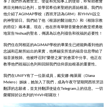
享了我們作為救世主、使徒和先知事工的使命，即幫助教會
將目光轉向以色列，並學習希伯來聖經的原始根基。我們向
他介紹了AGIMAP學校（西班牙語為GRM）和YHVH設立
的神聖節日。我們給了他《根源的醫治能力》和《根除宗教
的癌症》兩本書。現在，他在所有舉辦音樂會的教堂裡勇敢
地宣告Yeshua的聖名，傳講為以色列禱告和祝福的必要性！
我們住在阿根廷的AGIMAP學校的畢業生已經能夠看到他的
忠誠和忍耐所結出的果實，他將錫安所造的福音信息帶給了
福音派牧師。他被呼召到“榮譽之家”的會眾中分享。他正在
教導他們祝福以色列和回歸我們信仰原始根基的重要性。
我們在UNIFY有了一位新成員，戴安娜-梅萊羅（Diana
Melero）姊妹，她加入了我們，成為午夜守望期間西班牙語
翻譯的志願者，並支持翻譯使徒在Telegram上的信息。一切
榮耀歸於以色列的YHVH耶羅欣！