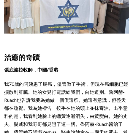
治癒的奇蹟
張底波拉牧師，中國/香港
我70歲的阿姨患了腸癌，儘管做了手術，但現在癌細胞已經
擴散到肝臟。她的女兒打電話給我們，向她道別。魯阿赫-
Ruach也告訴我要為她做一個償還祭。她還有意識，但整天
都在睡覺。我為她禱告，按手在她的頭上並抹膏油。出乎意
料的是，我看到她臉上的蠟黃逐漸消失，由黃變白。她的丈
夫、親戚和我哥哥都見證了這一切。魯阿赫-Ruach醫治了
她，儘管她不認識Yeshua。醫生說她會在一兩天內死去。然