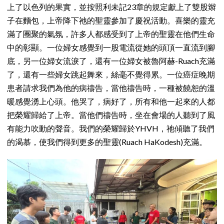
上了以色列的果實，並按照利未記23章的規定獻上了雙股辮
子在麵包，上帝降下祂的聖靈參加了慶祝活動。喜樂的靈充
滿了團聚的氣氛，許多人都感受到了上帝的聖靈在他們生命
中的彰顯。一位婦女感覺到一股電流從她的頭頂一直流到腳
底，另一位婦女流淚了，還有一位婦女被魯阿赫-Ruach充滿
了，還有一些婦女跳起舞來，絲毫不覺得累。一位癌症晚期
患者請求我們為他的病禱告，當他禱告時，一種被饒恕的溫
暖感覺湧上心頭。他哭了，病好了，所有和他一起來的人都
把榮耀歸給了上帝。當他們禱告時，坐在會場的人聽到了風
有能力吹動的聲音。我們的榮耀歸於YHVH，祂傾聽了我們
的渴慕，使我們得到更多的聖靈(Ruach HaKodesh)充滿。