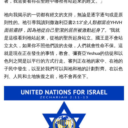
著，我需要看祢在聖經中哪裡有站起來的經文。」
祂向我揭示的一切都有經文的支持，無論是逐字逐句或是原
則性的。祂引導我讀到撒迦利亞書2:13
“全人類都當在YHVH
面前肅靜，因為祂從自己聖潔的居所被激動起身了。”
我就
是這樣看到祂站起來，從祂的聖所起身站立。國王是不會站
立太久，如果你不照他們說的去做，人們就會性命不保。這
就是現在正在發生的事情，教會、彌賽亞Yeshua的信徒和以
色列之間是以平行的方式行走。審判正在祂的家中、在祂的
子民中發生，以至於我們可以與祂和祂的計劃對齊。在以色
列、人民和土地恢復之前，祂不會再坐下。