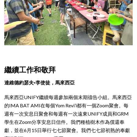
繼續工作和敬拜
達維德約瑟夫·李使徒，馬來西亞
馬來西亞UNIFY繼續每週參加兩個末期禱告小組。馬來西亞
的IMA BAT AMI在每個Yom Revi’i都有一個Zoom聚會。每
週有一次安息日聚會和每週有一次遠東UNIFY成員和GRM
學生在Zoom分享安息日信件。我們種植樹木作為償還奉
獻，並在6月15日舉行七七節聚會。我們七七節初熟的奉獻