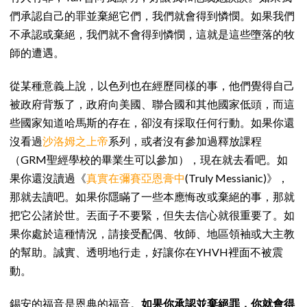
們承認自己的罪並棄絕它們，我們就會得到憐憫。如果我們
不承認或棄絕，我們就不會得到憐憫，這就是這些墮落的牧
師的遭遇。
從某種意義上說，以色列也在經歷同樣的事，他們覺得自己
被政府背叛了，政府向美國、聯合國和其他國家低頭，而這
些國家知道哈馬斯的存在，卻沒有採取任何行動。如果你還
沒看過
沙洛姆之上帝
系列，或者沒有參加過釋放課程
（GRM聖經學校的畢業生可以參加），現在就去看吧。如
果你還沒讀過《
真實在彌賽亞恩膏中
(Truly Messianic)》，
那就去讀吧。如果你隱瞞了一些本應悔改或棄絕的事，那就
把它公諸於世。丟面子不要緊，但失去信心就很重要了。如
果你處於這種情況，請接受配偶、牧師、地區領袖或大主教
的幫助。誠實、透明地行走，好讓你在YHVH裡面不被震
動。
錫安的福音是恩典的福音。
如果你承認並棄絕罪，你就會得