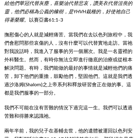
給他們華冠代替灰塵，喜樂油代替悲哀，讚美衣代替沮喪的
靈，他們必稱為公義的橡樹，是YHVH栽種的，好使祂自己
得著榮耀。
以賽亞書61:1-3
撫慰傷心的人就是減輕痛苦。當我們在去以色列旅程中，我
們會慰問那些哀傷的人，沒有什麼可以代替實地走訪。當祂
對我說話時，我進入了服事的另一個層次。我是一名靈裡的
外科醫生。然而，有時你無法立即進行徹底的治療或從根本
解決問題。有時，我們能做的最好的事情就是減輕他們的痛
苦，卸下他們的重擔，鼓勵他們，堅固他們。這就是我們透
過沙洛姆(Shalom)之上帝系列和釋放研習會正在做的事。這
都是我們服事的一部分。
我們不可能在沒有苦難的情況下過完這一生。我們可以透過
苦難和得勝來認識祂。
兩年半前，我的兒子在基輔去世，他的遺體被運回以色列安