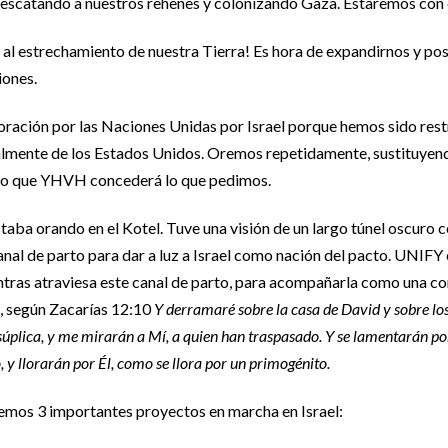
escatando a nuestros rehenes y colonizando Gaza. Estaremos con e
 estrechamiento de nuestra Tierra! Es hora de expandirnos y pose
iones.
ración por las Naciones Unidas por Israel porque hemos sido rest
cialmente de los Estados Unidos. Oremos repetidamente, sustituye
reo que YHVH concederá lo que pedimos.
ba orando en el Kotel. Tuve una visión de un largo túnel oscuro con
anal de parto para dar a luz a Israel como nación del pacto. UNIFY 
ntras atraviesa este canal de parto, para acompañarla como una 
al, según Zacarías 12:10
Y derramaré sobre la casa de David y sobre los
e súplica, y me mirarán a Mí, a quien han traspasado. Y se lamentarán po
, y llorarán por Él, como se llora por un primogénito.
mos 3 importantes proyectos en marcha en Israel: