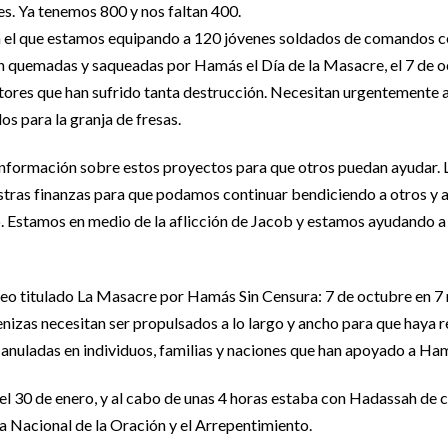
es. Ya tenemos 800 y nos faltan 400.
 el que estamos equipando a 120 jóvenes soldados de comandos c
n quemadas y saqueadas por Hamás el Día de la Masacre, el 7 de o
ltores que han sufrido tanta destrucción. Necesitan urgentemente 
s para la granja de fresas.
información sobre estos proyectos para que otros puedan ayudar. 
stras finanzas para que podamos continuar bendiciendo a otros y 
o. Estamos en medio de la aflicción de Jacob y estamos ayudando a 
eo titulado La Masacre por Hamás Sin Censura: 7 de octubre en 7 m
nizas necesitan ser propulsados a lo largo y ancho para que haya re
anuladas en individuos, familias y naciones que han apoyado a Ha
el 30 de enero, y al cabo de unas 4 horas estaba con Hadassah de
ía Nacional de la Oración y el Arrepentimiento.