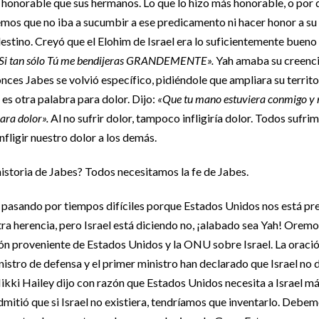
onorable que sus hermanos. Lo que lo hizo más honorable, o por q
bemos que no iba a sucumbir a ese predicamento ni hacer honor a su
estino. Creyó que el Elohim de Israel era lo suficientemente buen
Si tan sólo Tú me bendijeras GRANDEMENTE».
Yah amaba su creenci
Jabes se volvió específico, pidiéndole que ampliara su territori
es otra palabra para dolor. Dijo:
«Que tu mano estuviera conmigo y 
ara dolor».
Al no sufrir dolor, tampoco infligiría dolor. Todos sufri
fligir nuestro dolor a los demás.
historia de Jabes? Todos necesitamos la fe de Jabes.
 pasando por tiempos difíciles porque Estados Unidos nos está pr
stra herencia, pero Israel está diciendo no, ¡alabado sea Yah! Orem
ión proveniente de Estados Unidos y la ONU sobre Israel. La oraci
istro de defensa y el primer ministro han declarado que Israel no d
ikki Hailey dijo con razón que Estados Unidos necesita a Israel má
dmitió que si Israel no existiera, tendríamos que inventarlo. Debem