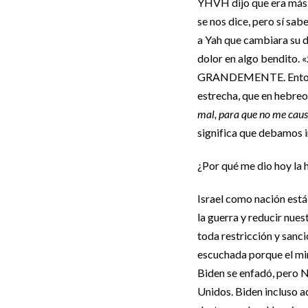
YHVH dijo que era más h
se nos dice, pero sí sa
a Yah que cambiara su d
dolor en algo bendito. «
GRANDEMENTE. Entonces 
estrecha, que en hebreo 
mal, para que no me caus
significa que debamos in
¿Por qué me dio hoy la 
Israel como nación está
la guerra y reducir nue
toda restricción y sanc
escuchada porque el min
Biden se enfadó, pero N
Unidos. Biden incluso a