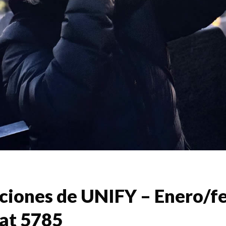
ciones de UNIFY – Enero/f
at 5785