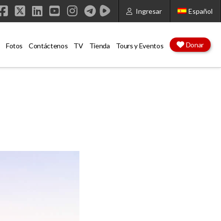
Ingresar
Español
Facebook
X
LinkedIn
YouTube
Instagram
Donar
Fotos
Contáctenos
TV
Tienda
Tours y Eventos