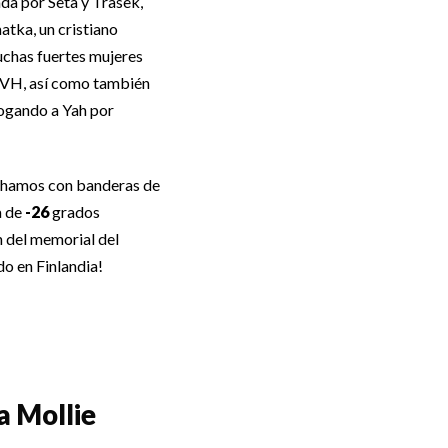
ada por Seta y Trasek,
atka, un cristiano
uchas fuertes mujeres
HVH, así como también
rogando a Yah por
rchamos con banderas de
a de
-26
grados
n del memorial del
do en Finlandia!
 Mollie