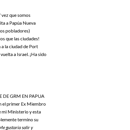
4ª vez que somos
sita a Papúa Nueva
 los pobladores)
tos que las ciudades!
 a la ciudad de Port
uelta a Israel. ¡Ha sido
E DE GRM EN PAPUA
n el primer Ex Miembro
 mi Ministerio y esta
blemente termino su
Me gustaría salir y