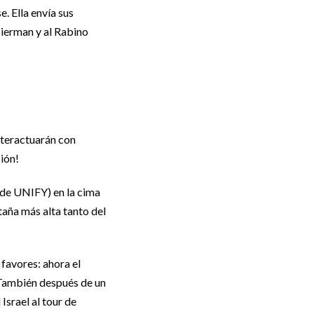
. Ella envía sus
Bierman y al Rabino
nteractuarán con
ión!
 de UNIFY) en la cima
taña más alta tanto del
favores: ahora el
. También después de un
Israel al tour de