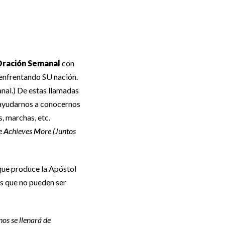
Oración Semanal
con
 enfrentando SU nación.
anal.) De estas llamadas
 ayudarnos a conocernos
, marchas, etc.
e
A
chieves
M
ore (Juntos
ue produce la Apóstol
s que no pueden ser
nos se llenará de