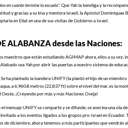
los en cuanto termine la escuela”
. Que Yah la bendiga y la recompense
titud y gracias a su ima y mentora israelí, la Apóstol Dominiquae 
arla en Eilat en una de sus visitas de Gobierno a Israel.
E ALABANZA desde las Naciones:
 maestros que están estudiando AGIMAP ahora, ellos a su vez, i
labado sea Yah por abrir las puertas a nuestro sistema de educac
Se ha plantado la bandera UNIFY (la plantó el hijo de un miembro
qua, a 6,960.8 metros (22,837 ft) sobre el nivel del mar, es la mon
l Oeste. ¡Creyendo por más y más Naciones Oveja!
el mensaje UNIFY se comparte y se difunde, se avecina una ola de 
invitado a los eventos ligados a los grupos pro-Israel en Ecuador
les de diciembre, ahora tenemos a más participantes que vendrán al 