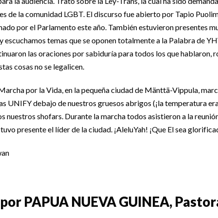
para la audiencia. Trató sobre la Ley-Trans, la cual ha sido demand
res de la comunidad LGBT. El discurso fue abierto por Tapio Puolim
nado por el Parlamento este año. También estuvieron presentes m
y escuchamos temas que se oponen totalmente a la Palabra de Y
tinuaron las oraciones por sabiduría para todos los que hablaron, 
tas cosas no se legalicen.
 Marcha por la Vida, en la pequeña ciudad de Mänttä-Vippula, ma
tas UNIFY debajo de nuestros gruesos abrigos (¡la temperatura er
s nuestros shofars. Durante la marcha todos asistieron a la reunió
vo presente el líder de la ciudad. ¡AleluYah! ¡Que El sea glorifica
 por PAPUA NUEVA GUINEA, Pastora