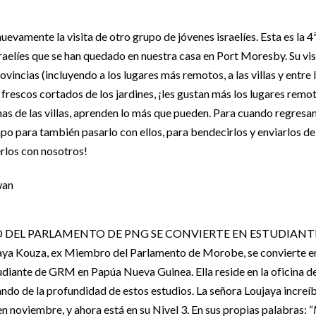
evamente la visita de otro grupo de jóvenes israelíes. Esta es la 
sraelíes que se han quedado en nuestra casa en Port Moresby. Su vi
Provincias (incluyendo a los lugares más remotos, a las villas y entre
frescos cortados de los jardines, ¡les gustan más los lugares remo
as de las villas, aprenden lo más que pueden. Para cuando regresan
 para también pasarlo con ellos, para bendecirlos y enviarlos de v
rlos con nosotros!
 DEL PARLAMENTO DE PNG SE CONVIERTE EN ESTUDIANT
 Kouza, ex Miembro del Parlamento de Morobe, se convierte e
iante de GRM en Papúa Nueva Guinea. Ella reside en la oficina de
do de la profundidad de estos estudios. La señora Loujaya increí
en noviembre, y ahora está en su Nivel 3. En sus propias palabras: “