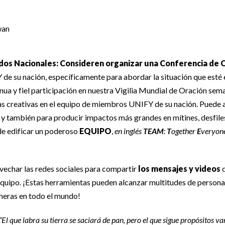
ados Nacionales:
Consideren organizar una Conferencia de 
de su nación, específicamente para abordar la situación que esté
inua y fiel participación en nuestra Vigilia Mundial de Oración sem
as creativas en el equipo de miembros UNIFY de su nación. Puede
s y también para producir impactos más grandes en mítines, desfiles
de edificar un poderoso
EQUIPO
,
en inglés
TEAM
:
T
ogether
E
veryon
echar las redes sociales para compartir
los mensajes y videos
q
quipo. ¡Estas herramientas pueden alcanzar multitudes de persona
neras en todo el mundo!
“El que labra su tierra se saciará de pan, pero el que sigue propósitos va