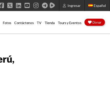
Ingresar
Español
Facebook
X
LinkedIn
YouTube
Instagram
Donar
Fotos
Contáctenos
TV
Tienda
Tours y Eventos
erú,