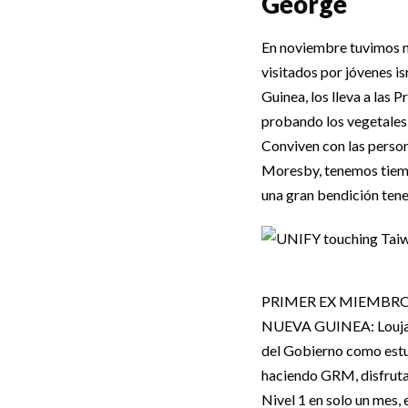
George
En noviembre tuvimos nu
visitados por jóvenes i
Guinea, los lleva a las 
probando los vegetales 
Conviven con las person
Moresby, tenemos tiempo
una gran bendición tene
PRIMER EX MIEMBRO
NUEVA GUINEA: Loujaya
del Gobierno como estud
haciendo GRM, disfrutan
Nivel 1 en solo un mes, 