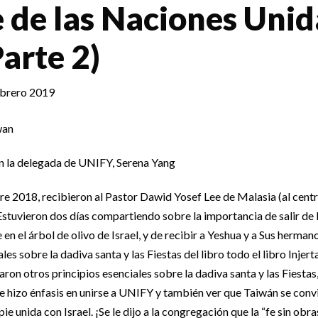
 de las Naciones Unid
Parte 2)
ebrero 2019
 la delegada de UNIFY, Serena Yang
re 2018, recibieron al Pastor Dawid Yosef Lee de Malasia (al cent
Estuvieron dos días compartiendo sobre la importancia de salir de l
 en el árbol de olivo de Israel, y de recibir a Yeshua y a Sus hermano
les sobre la dadiva santa y las Fiestas del libro todo el libro Injer
ron otros principios esenciales sobre la dadiva santa y las Fiestas
 Se hizo énfasis en unirse a UNIFY y también ver que Taiwán se con
ie unida con Israel. ¡Se le dijo a la congregación que la “fe sin obra