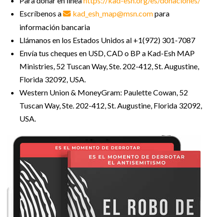
Para donar en línea
https://kad-esh.org/es/donaciones/
Escríbenos a
kad_esh_map@msn.com
para
información bancaria
Llámanos en los Estados Unidos al +1(972) 301-7087
Envía tus cheques en USD, CAD o BP a Kad-Esh MAP
Ministries, 52 Tuscan Way, Ste. 202-412, St. Augustine,
Florida 32092, USA.
Western Union & MoneyGram: Paulette Cowan, 52
Tuscan Way, Ste. 202-412, St. Augustine, Florida 32092,
USA.