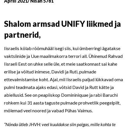
Aprill 2021/ Nisan 5781
Shalom armsad UNIFY liikmed ja
partnerid,
Iisraelis kõlab rõõmuhääl isegi siis, kui ümberringi ägatakse
vaktsiinide ja Uue maailmakorra terrori all. Ühinenud Rahvad
Iisraeli Eest on uhke selle üle, et meie saatkonnast sai kahe
erilise ja võitud inimese, Davidi ja Ruti, pulmade
ettevalmistamise koht. Ajal, mil Iisraelis paljud lükkavad oma
pulmi teadmata ajaks edasi, võtsid David ja Rutt kätte ja
abiellusid. See on peapiiskop Domininiquae ja rabi Baruchi
rohkem kui 31 aasta taguste pulmade prohvetlik peegelpilt,
mõlemad veel noored ja vabad Pühas Vaimus.
“Nõnda ütleb JHVH: veel kuuldakse siin paigas, mille kohta te