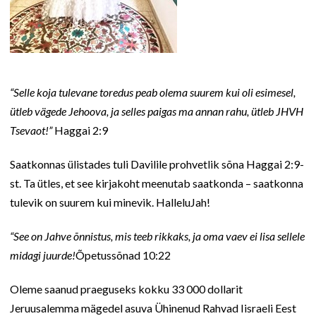
“Selle koja tulevane toredus peab olema suurem kui oli esimesel,
ütleb vägede Jehoova, ja selles paigas ma annan rahu, ütleb JHVH
Tsevaot!”
Haggai 2:9
Saatkonnas ülistades tuli Davilile prohvetlik sõna Haggai 2:9-
st. Ta ütles, et see kirjakoht meenutab saatkonda – saatkonna
tulevik on suurem kui minevik. HalleluJah!
“See on Jahve õnnistus, mis teeb rikkaks, ja oma vaev ei lisa sellele
midagi juurde!
Õpetussõnad 10:22
Oleme saanud praeguseks kokku 33 000 dollarit
Jeruusalemma mägedel asuva Ühinenud Rahvad Iisraeli Eest