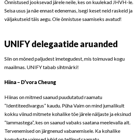
Õnnistused jooksevad järele neile, kes on kuulekad JHVH-le.
Seisa usus ja näe ennast edenemas, isegi keset neid raskeid ja
väljakutseid täis aegu. Ole õnnistuse saamiseks avatud!
UNIFY delegaatide aruanded
Siin on mõned paljudest imetegudest, mis toimuvad kogu
maailmas. UNIFY tabab sihtmärki!
Hiina – D’vora Cheung
Hiinas on mitmed saanud puudutatud raamatu
“Identiteedivargus” kaudu. Püha Vaim on mind jumalikult
kokku viinud mitmete kohalike tõe järele näljaste ja eksinud
“lammastega”, kes on saanud vabaks saatana meelevalla alt.
Tervenemised on järgnenud vabanemisele. Ka kohalike
koguduste vaimsed juhid on tellinud raamatu