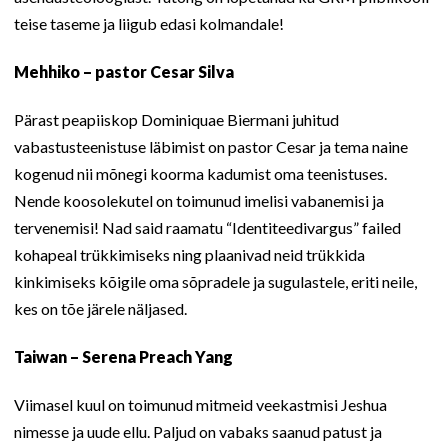
teise taseme ja liigub edasi kolmandale!
Mehhiko – pastor Cesar Silva
Pärast peapiiskop Dominiquae Biermani juhitud
vabastusteenistuse läbimist on pastor Cesar ja tema naine
kogenud nii mõnegi koorma kadumist oma teenistuses.
Nende koosolekutel on toimunud imelisi vabanemisi ja
tervenemisi! Nad said raamatu “Identiteedivargus” failed
kohapeal trükkimiseks ning plaanivad neid trükkida
kinkimiseks kõigile oma sõpradele ja sugulastele, eriti neile,
kes on tõe järele näljased.
Taiwan – Serena Preach Yang
Viimasel kuul on toimunud mitmeid veekastmisi Jeshua
nimesse ja uude ellu. Paljud on vabaks saanud patust ja