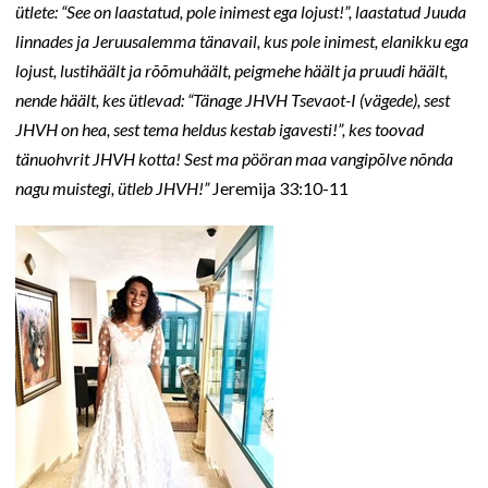
ütlete: “See on laastatud, pole inimest ega lojust!”, laastatud Juuda
linnades ja Jeruusalemma tänavail, kus pole inimest, elanikku ega
lojust, lustihäält ja rõõmuhäält, peigmehe häält ja pruudi häält,
nende häält, kes ütlevad: “Tänage JHVH Tsevaot-I (vägede), sest
JHVH on hea, sest tema heldus kestab igavesti!”, kes toovad
tänuohvrit JHVH kotta! Sest ma pööran maa vangipõlve nõnda
nagu muistegi, ütleb JHVH!”
Jeremija 33:10-11