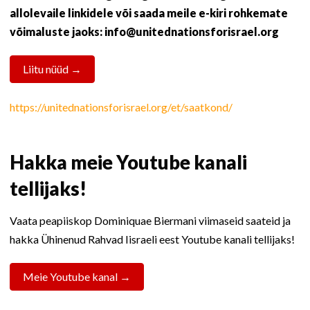
allolevaile linkidele või saada meile e-kiri rohkemate
võimaluste jaoks: info@unitednationsforisrael.org
Liitu nüüd →
https://unitednationsforisrael.org/et/saatkond/
Hakka meie Youtube kanali
tellijaks!
Vaata peapiiskop Dominiquae Biermani viimaseid saateid ja
hakka Ühinenud Rahvad Iisraeli eest Youtube kanali tellijaks!
Meie Youtube kanal →