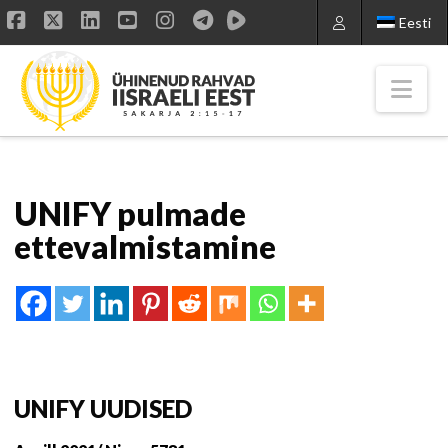
Eesti
Facebook
X
LinkedIn
YouTube
Instagram
Nav
UNIFY pulmade
ettevalmistamine
UNIFY UUDISED