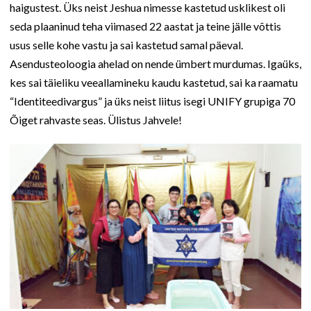
haigustest. Üks neist Jeshua nimesse kastetud usklikest oli
seda plaaninud teha viimased 22 aastat ja teine jälle võttis
usus selle kohe vastu ja sai kastetud samal päeval.
Asendusteoloogia ahelad on nende ümbert murdumas. Igaüks,
kes sai täieliku veeallamineku kaudu kastetud, sai ka raamatu
“Identiteedivargus” ja üks neist liitus isegi UNIFY grupiga 70
Õiget rahvaste seas. Ülistus Jahvele!