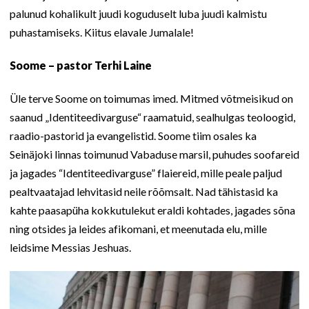
palunud kohalikult juudi koguduselt luba juudi kalmistu
puhastamiseks. Kiitus elavale Jumalale!
Soome – pastor Terhi Laine
Üle terve Soome on toimumas imed. Mitmed võtmeisikud on
saanud „Identiteedivarguse“ raamatuid, sealhulgas teoloogid,
raadio-pastorid ja evangelistid. Soome tiim osales ka
Seinäjoki linnas toimunud Vabaduse marsil, puhudes soofareid
ja jagades “Identiteedivarguse” flaiereid, mille peale paljud
pealtvaatajad lehvitasid neile rõõmsalt. Nad tähistasid ka
kahte paasapüha kokkutulekut eraldi kohtades, jagades sõna
ning otsides ja leides afikomani, et meenutada elu, mille
leidsime Messias Jeshuas.