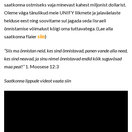
saatkonna ostmiseks vaja minevast kahest miljonist dollarist.
Oleme väga tänulikud meie UNIFY liikmete ja jalaväelaste
helduse eest ning soovitame sul jagada seda Iisraeli
õnnistamise võimalust kõigi oma tuttavatega. (Lae alla
saatkonna flaier
siin
)
“Siis ma õnnistan neid, kes sind õnnistavad, panen vande alla need,
kes sind neavad, ja sinu nimel õnnistavad endid kõik suguvõsad
maa peal!”
1. Moosese 12:3
Saatkonna lippude videot vaata siin