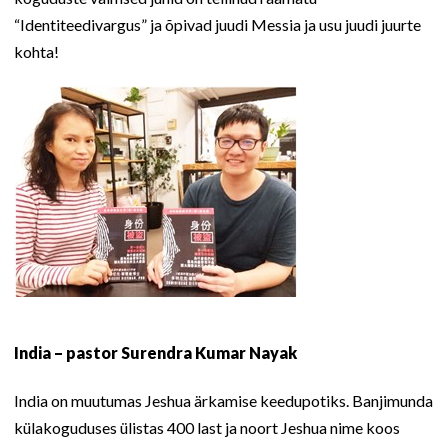
“Identiteedivargus” ja õpivad juudi Messia ja usu juudi juurte
kohta!
India – pastor Surendra Kumar Nayak
India on muutumas Jeshua ärkamise keedupotiks. Banjimunda
külakoguduses ülistas 400 last ja noort Jeshua nime koos