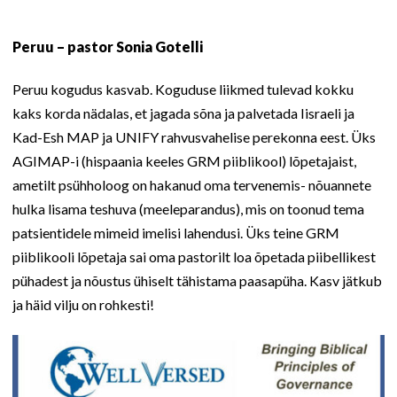
Peruu – pastor Sonia Gotelli
Peruu kogudus kasvab. Koguduse liikmed tulevad kokku
kaks korda nädalas, et jagada sõna ja palvetada Iisraeli ja
Kad-Esh MAP ja UNIFY rahvusvahelise perekonna eest. Üks
AGIMAP-i (hispaania keeles GRM piiblikool) lõpetajaist,
ametilt psühholoog on hakanud oma tervenemis- nõuannete
hulka lisama teshuva (meeleparandus), mis on toonud tema
patsientidele mimeid imelisi lahendusi. Üks teine GRM
piiblikooli lõpetaja sai oma pastorilt loa õpetada piibellikest
pühadest ja nõustus ühiselt tähistama paasapüha. Kasv jätkub
ja häid vilju on rohkesti!