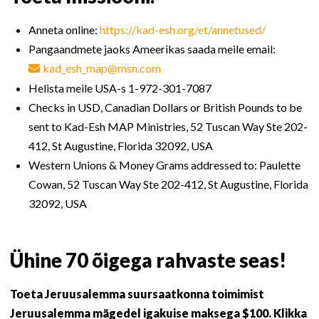
Anneta online:
https://kad-esh.org/et/annetused/
Pangaandmete jaoks Ameerikas saada meile email:
kad_esh_map@msn.com
Helista meile USA-s 1-972-301-7087
Checks in USD, Canadian Dollars or British Pounds to be
sent to Kad-Esh MAP Ministries, 52 Tuscan Way Ste 202-
412, St Augustine, Florida 32092, USA
Western Unions & Money Grams addressed to: Paulette
Cowan, 52 Tuscan Way Ste 202-412, St Augustine, Florida
32092, USA
Ühine 70 õigega rahvaste seas!
Toeta Jeruusalemma suursaatkonna toimimist
Jeruusalemma mägedel igakuise maksega $100. Klikka