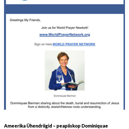
Ameerika Ühendriigid – peapiiskop Dominiquae