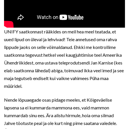
UNIFY saatkonnast rääkides on meil hea meel teatada, et
uued lipud on üleval ja lehvivad! Teie annetused oma rahva
lippude jaoks on selle võimaldanud. Ehkki me kontrollime
saatkonna tegevust hetkel veel kaugjuhtimise teel Ameerika
Ühendriikidest, oma ustava teleprodutsendi Jan Karnise (kes
elab saatkonna lähedal) abiga, toimuvad ikka veel imed ja see
maja tegutseb endiselt kui vaikne vahimees Püha maa
müüridel.
Nende lõpuaegade osas pidage meeles, et Kõigeväelise
lapsena sa ei kummarda mammona ees, vaid mammon
kummardab sinu ees. Ära alistu hirmule, hoia oma silmad
Jahve tõotuste peal ja ole kurt ning pime saatana valedele.