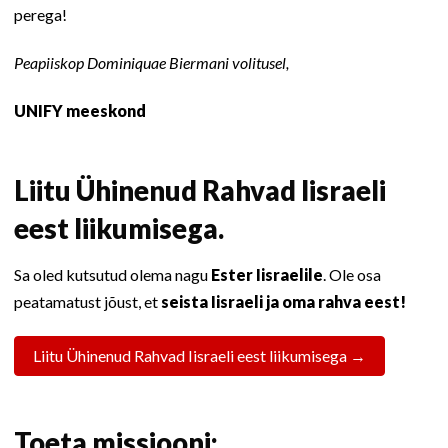
perega!
Peapiiskop Dominiquae Biermani volitusel,
UNIFY meeskond
Liitu Ühinenud Rahvad Iisraeli
eest liikumisega.
Sa oled kutsutud olema nagu
Ester Iisraelile
. Ole osa
peatamatust jõust, et
seista Iisraeli ja oma rahva eest!
Liitu Ühinenud Rahvad Iisraeli eest liikumisega →
Toeta missiooni: