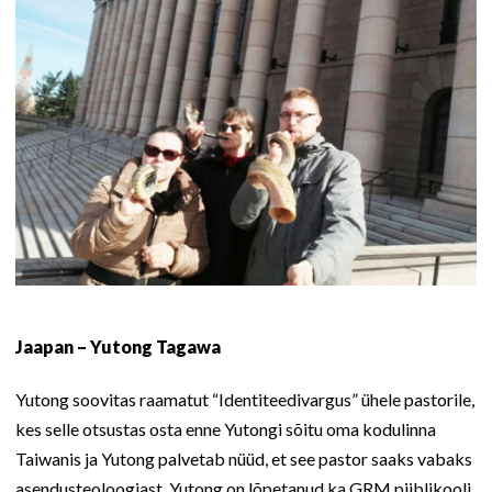
Jaapan – Yutong Tagawa
Yutong soovitas raamatut “Identiteedivargus” ühele pastorile,
kes selle otsustas osta enne Yutongi sõitu oma kodulinna
Taiwanis ja Yutong palvetab nüüd, et see pastor saaks vabaks
asendusteoloogiast. Yutong on lõpetanud ka GRM piiblikooli