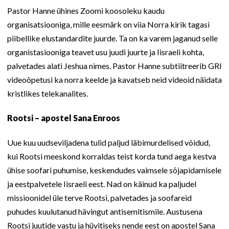
Pastor Hanne ühines Zoomi koosoleku kaudu
organisatsiooniga, mille eesmärk on viia Norra kirik tagasi
piibellike elustandardite juurde. Ta on ka varem jaganud selle
organistasiooniga teavet usu juudi juurte ja Iisraeli kohta,
palvetades alati Jeshua nimes. Pastor Hanne subtiitreerib GRI
videoõpetusi ka norra keelde ja kavatseb neid videoid näidata
kristlikes telekanalites.
Rootsi – apostel Sana Enroos
Uue kuu uudseviljadena tulid paljud läbimurdelised võidud,
kui Rootsi meeskond korraldas teist korda tund aega kestva
ühise soofari puhumise, keskendudes vaimsele sõjapidamisele
ja eestpalvetele Iisraeli eest. Nad on käinud ka paljudel
missioonidel üle terve Rootsi, palvetades ja soofareid
puhudes kuulutanud hävingut antisemitismile. Austusena
Rootsi juutide vastu ja hüvitiseks nende eest on apostel Sana