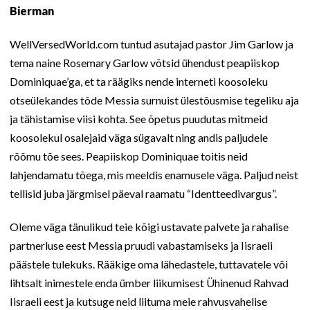
Bierman
WellVersedWorld.com tuntud asutajad pastor Jim Garlow ja
tema naine Rosemary Garlow võtsid ühendust peapiiskop
Dominiquae’ga, et ta räägiks nende interneti koosoleku
otseülekandes tõde Messia surnuist ülestõusmise tegeliku aja
ja tähistamise viisi kohta. See õpetus puudutas mitmeid
koosolekul osalejaid väga sügavalt ning andis paljudele
rõõmu tõe sees. Peapiiskop Dominiquae toitis neid
lahjendamatu tõega, mis meeldis enamusele väga. Paljud neist
tellisid juba järgmisel päeval raamatu “Identteedivargus”.
Oleme väga tänulikud teie kõigi ustavate palvete ja rahalise
partnerluse eest Messia pruudi vabastamiseks ja Iisraeli
päästele tulekuks. Rääkige oma lähedastele, tuttavatele või
lihtsalt inimestele enda ümber liikumisest Ühinenud Rahvad
Iisraeli eest ja kutsuge neid liituma meie rahvusvahelise