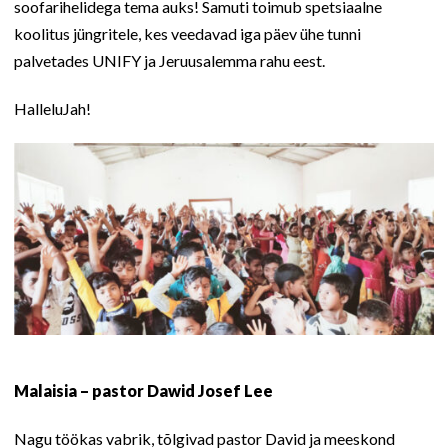
soofarihelidega tema auks! Samuti toimub spetsiaalne
koolitus jüngritele, kes veedavad iga päev ühe tunni
palvetades UNIFY ja Jeruusalemma rahu eest.
HalleluJah!
Malaisia – pastor Dawid Josef Lee
Nagu töökas vabrik, tõlgivad pastor David ja meeskond