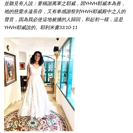
並聽見有人說：要稱謝萬軍之耶威，因YHVH耶威本為善，
祂的慈愛永遠長存，又有奉感謝祭到YHVH耶威殿中之人的
聲音，因為我必使這地被擄的人歸回，和起初一樣，這是
YHVH耶威說的。耶利米書33:10-11