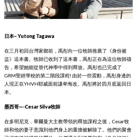
日本– Yutong Tagawa
在三月初回台灣家鄉前，禹彤向一位牧師推薦了《身份被
盜》這本書。牧師已收到了這本書，禹彤正在為這位牧師禱
告，希望她能從替代神學中得到釋放。禹彤也已完成了
GRM聖經學校的第二階段課程! 由於一些震動，禹彤身邊的
人現正在YHVH耶威面前謙卑悔改。禹彤將於四月底返回日
本。
墨西哥—-Cesar Silva牧師
在多明尼克．畢爾曼大主教帶領的釋放課程之後，Cesar牧
師和他的妻子意識到他們身上的重擔被解除了。他們的聚會