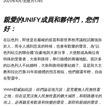
2021年4月/尼散月5781
親愛的UNIFY成員和夥伴們，您們
好：
在以色列，即使是在嚴峻的疫苗和新世界秩序議程試圖強加
於人，而令人感到悲哀的時候，也會有歡樂的聲音。為“以
色列站立的聯合國”自豪地與大家分享，大使館成為兩位有
特殊的受膏者，大衛和路得，舉行婚禮的籌備地點。當許多
的以色列人不結婚時，大衛和路得卻要結婚了。這是與大主
教和拉比巴魯31年前婚禮的預言相似，他們都還年輕，自由
在聖靈中。
YHVH耶威如此說：你們論這地方說：是荒廢無人民無牲畜
之地，但在這荒涼無人民無牲畜的猶大城邑，和耶路撒冷的
街上，必再聽見有歡喜和快樂的聲音，新郎和新婦的聲音，