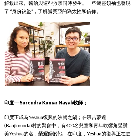
解救出來。醫治與這些救贖同時發生。一些屬靈領袖也發現
了 “身份被盜”，了解彌賽亞的猶太性和信仰。
印度—-Surendra Kumar Nayak牧師；
印度正成為Yeshua復興的沸騰之鍋；在班吉蒙達
(Banjimunda)村的聚會中，有400名兒童和青年吹響角聲讚
美Yeshua的名，榮耀歸於祂！在印度，Yeshua的復興正在進