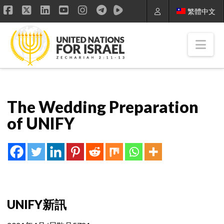
繁體中文
Facebook
X
LinkedIn
YouTube
Instagram
Nav
The Wedding Preparation
of UNIFY
UNIFY新訊