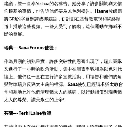
建議，並一直奉Yeshua的名禱告。她分享了許多關於猶太信
仰根基的事情，也告訴他們要為以色列禱告。
Hanne
牧師還
將GRI的字幕翻譯成挪威語，併計劃在基督教電視和網絡頻
道上播放這些視頻。一些人受到了觸動，這個運動在挪威不
斷的發展。
瑞典—-Sana Enroos使徒；
作為月朔的初熟果實，許多突破性的恩膏出現了，瑞典團隊
又進行了一小時的吹角活動，集中在屬靈爭戰和為以色列代
禱上。他們也一直在進行許多宣教活動，用禱告和他們的角
聲對準瑞典反猶太主義的根源。
Sana
使徒已經請求猶太教會
堂和墓地允許他們清理猶太人的墓碑，以行動補償對瑞典猶
太人的尊榮。讚美永生的上帝!
芬蘭—-Terhi Laine牧師
芬蘭境內正在發生無法衡量的奇蹟。關鍵人物都收到了《身