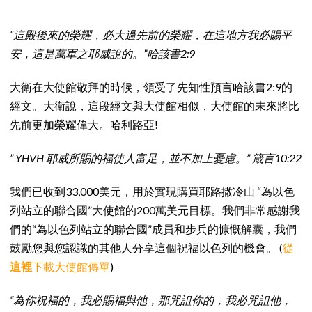
“這殿後來的榮耀，必大過先前的榮耀，在這地方我必賜平
安，這是萬軍之耶威說的。”哈該書2:9
大衛在大使館敬拜的時候，領受了先知性預言哈該書2:9的
經文。大衛說，這段經文與大使館相似，大使館的未來將比
先前更加榮耀偉大。哈利路亞!
” YHVH 耶威所賜的福使人富足，並不加上憂慮。” 箴言10:22
我們已收到33,000美元，用於實現購買耶路撒冷山 “為以色
列站立的聯合國”大使館的200萬美元目標。我們非常感謝我
們的“為以色列站立的聯合國”成員和步兵的慷慨解囊，我們
鼓勵您與您認識的其他人分享這個祝福以色列的機會。 (
從
這裡
下載大使館傳單
)
“為你祝福的，我必賜福與他，那咒詛你的，我必咒詛他，