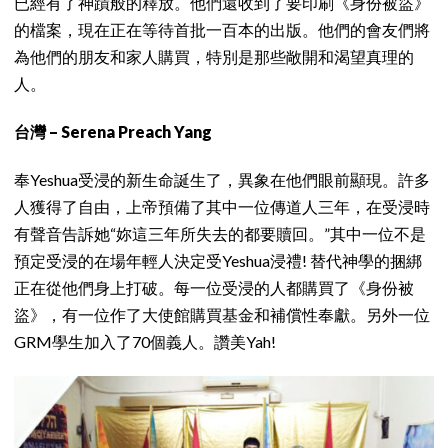
已經有了神蹟般的釋放。他們還收到了要印刷《身份被盜》
的檔案，現在正在等待首批一百本的出版。他們的會友們將
為他們的朋友和家人購買，特別是那些敞開和渴望真理的
人。
台灣 – Serena Preach Yang
奉Yeshua受浸的新生命誕生了，異象在他們眼前顯現。許多
人獲得了自由，上帝預備了其中一位傳道人三年，在受浸時
有聲音告訴她“妳這三年所失去的都要贖回。”其中一位不是
預定受浸的在場年輕人決定受Yeshua浸禮! 替代神學的捆綁
正在從他們身上打破。每一位受浸的人都購買了《身份被
盜》，有一位作了大使館購買基金和補償性奉獻。另外一位
GRM學生加入了70個義人。讚美Yah!