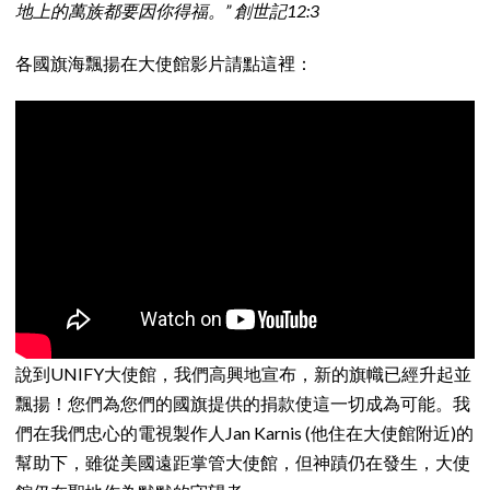
地上的萬族都要因你得福。” 創世記12:3
各國旗海飄揚在大使館影片請點這裡：
說到UNIFY大使館，我們高興地宣布，新的旗幟已經升起並
飄揚！您們為您們的國旗提供的捐款使這一切成為可能。我
們在我們忠心的電視製作人Jan Karnis (他住在大使館附近)的
幫助下，雖從美國遠距掌管大使館，但神蹟仍在發生，大使