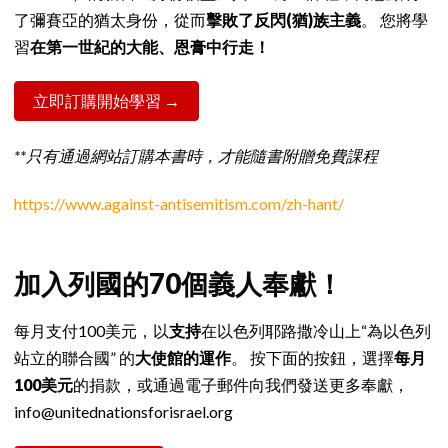
了彌賽亞的猶太身份，從而
擊敗了反閃(猶)族主義
。 您將學
習
在第一世紀的大能、恩膏中行走！
立即訂購開始學習 →
**只有通過網站訂購本書時，才能隨書附贈免費課程
https://www.against-antisemitism.com/zh-hant/
加入列國的70個義人奉獻！
每月支付100美元，以
支持
在以色列耶路撒冷山上“為以色列
站立的聯合國” 的
大使館的運作
。 按下面的按鈕，選擇
每月
100美元
的捐款，或通過電子郵件向我們發送更多奉獻，
info@unitednationsforisrael.org