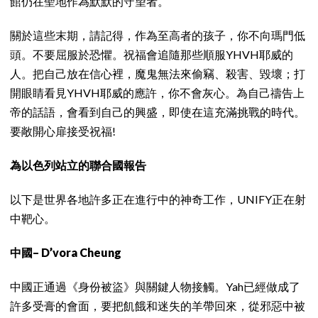
館仍在聖地作為默默的守望者。
關於這些末期，請記得，作為至高者的孩子，你不向瑪門低
頭。不要屈服於恐懼。祝福會追隨那些順服YHVH耶威的
人。把自己放在信心裡，魔鬼無法來偷竊、殺害、毀壞；打
開眼睛看見YHVH耶威的應許，你不會灰心。為自己禱告上
帝的話語，會看到自己的興盛，即使在這充滿挑戰的時代。
要敞開心扉接受祝福!
為以色列站立的聯合國報告
以下是世界各地許多正在進行中的神奇工作，UNIFY正在射
中靶心。
中國– D’vora Cheung
中國正通過《身份被盜》與關鍵人物接觸。Yah已經做成了
許多受膏的會面，要把飢餓和迷失的羊帶回來，從邪惡中被