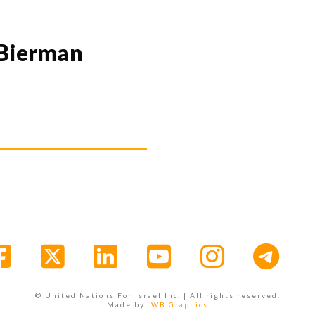
Bierman
Facebook
X
LinkedIn
YouTube
Instagr
© United Nations For Israel Inc. | All rights reserved.
Made by:
WB Graphics