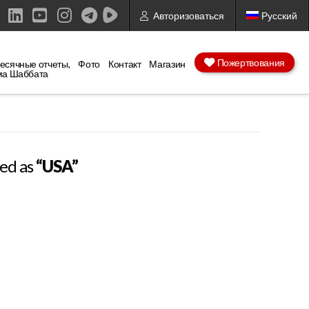
Авторизоваться
Русский
ebook
X
LinkedIn
YouTube
Instagram
Пожертвования
есячные отчеты,
Фото
Контакт
Магазин
ма Шаббата
zed as
“USA”