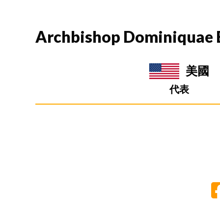
Archbishop Dominiquae 
美國
代表