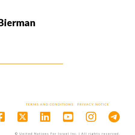
Bierman
TERMS AND CONDITIONS
PRIVACY NOTICE
Facebook
X
LinkedIn
YouTube
Instagr
© United Nations For Israel Inc. | All rights reserved.