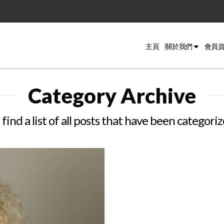
主頁
關於我們
會員
Category Archive
 find a list of all posts that have been categori