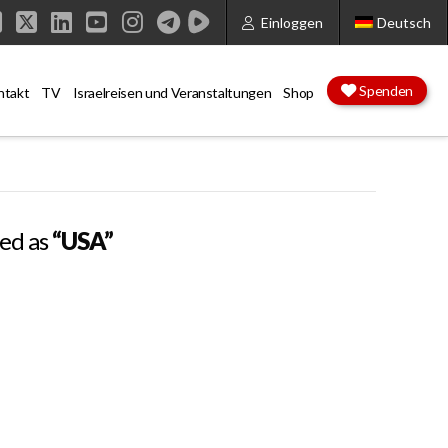
Einloggen
Deutsch
Facebook
X
LinkedIn
YouTube
Instagram
Spenden
ntakt
TV
Israelreisen und Veranstaltungen
Shop
zed as
“USA”