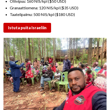
Oliivipuu: 160 NIS/kpl ($50 USD)
Granaattiomena: 120 NIS/kpl ($35 USD)
Taatelipalmu: 500 NIS/kpl ($180 USD)
Istuta puita Israeliin