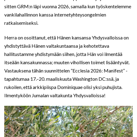
sitten GRM:n läpi vuonna 2026, samalla kun työskentelemme
vankilahallinnon kanssa internetyhteysongelmien
ratkaisemiseksi.
Herra on osoittanut, että Hänen kansansa Yhdysvalloissa on
yhdistyttävä Hänen valtakuntaansa ja kehotettava
hallitustamme yhdistymään siihen, jotta Hän voi ilmentää
itseään kansakunnassa; muuten vihollisen toimet lisääntyvät.
Vastauksena tähän suunnittelen ”Ecclesia 2026: Manifest” -
tapahtumaa 17.–20. maaliskuuta Washington DC:ssä, ja
rukoilen, että arkkipiispa Dominiquae olisi yksi puhujista.
Ilmentyköön Jumalan valtakunta Yhdysvalloissa!