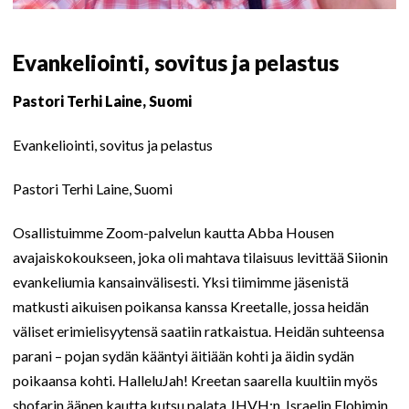
Evankeliointi, sovitus ja pelastus
Pastori Terhi Laine, Suomi
Evankeliointi, sovitus ja pelastus
Pastori Terhi Laine, Suomi
Osallistuimme Zoom-palvelun kautta Abba Housen
avajaiskokoukseen, joka oli mahtava tilaisuus levittää Siionin
evankeliumia kansainvälisesti. Yksi tiimimme jäsenistä
matkusti aikuisen poikansa kanssa Kreetalle, jossa heidän
väliset erimielisyytensä saatiin ratkaistua. Heidän suhteensa
parani – pojan sydän kääntyi äitiään kohti ja äidin sydän
poikaansa kohti. HalleluJah! Kreetan saarella kuultiin myös
shofarin äänen kautta kutsu palata JHVH:n, Israelin Elohimin,