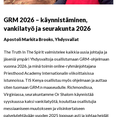
GRM 2026 – käynnistäminen,
vankilatyö ja seurakunta 2026
Apostoli Markita Brooks, Yhdysvallat
The Truth In The Spirit valmistelee kaikkia uusia johtajia ja
jäseniä ympäri Yhdysvaltoja osallistumaan GRM-ohjelmaan
vuonna 2026, ja minä toimin online-ryhmänjohtajana
Priesthood Academy Internationalin viikoittaisissa
istunnoissa. TIS Kenya osallistuu myös ohjelmaan ja auttaa
siten tuomaan GRM:n maaseudulle. Richmondissa,
Virginiassa, seurakuntamme Or Shalom käynnistää
syyskuussa kaksi vankilatyötä, kouluttaa osallistujia
messiaaniseen muutokseen ja viisinkertaiseen
palvelutehtävään vuoden 2025 loppuun asti ja johtaa heidät