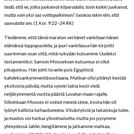
tiedä, että ne, jotka juoksevat kilparadalla, tosin kaikki juoksevat,
mutta vain yksi saa voittopalkinnon? Juoskaa tekin niin, että
saavutatte sen.
(1 Kor. 9:22–24 RK)
Tiedämme, että tämä maraton vei hänet vankilaan hänen
elämänsä loppupuolella, ja juuri vankilassa hän kirjoitti
suurimman osan siitä, mitä nykyään kutsumme Uudeksi
testamentiksi. Samoin Mooseksen kutsumus ei ollut
pikajuoksu. Hän johti Israelin pois Egyptistä
kahdeksankymmentävuotiaana. Matkan olisi pitänyt kestää
yksitoista päivää, mutta synnin takia kesti vielä
neljäkymmentä vuotta päästä Luvatun maan rajalle.
Silloinkaan Mooses ei voinut mennä sinne, koska hän oli
lyönyt kalliota turhautuneena. Viivästyksiä ja takaiskuja tulee,
ja muutos voi tuntua ylivoimaiselta, mutta jos pysymme
yhteydessä Jahiin, hengitämme ja jatkamme matkaa,