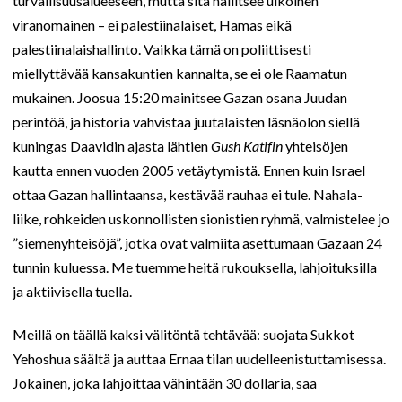
turvallisuusalueeseen, mutta sitä hallitsee ulkoinen
viranomainen – ei palestiinalaiset, Hamas eikä
palestiinalaishallinto. Vaikka tämä on poliittisesti
miellyttävää kansakuntien kannalta, se ei ole Raamatun
mukainen. Joosua 15:20 mainitsee Gazan osana Juudan
perintöä, ja historia vahvistaa juutalaisten läsnäolon siellä
kuningas Daavidin ajasta lähtien
Gush Katifin
yhteisöjen
kautta ennen vuoden 2005 vetäytymistä. Ennen kuin Israel
ottaa Gazan hallintaansa, kestävää rauhaa ei tule. Nahala-
liike, rohkeiden uskonnollisten sionistien ryhmä, valmistelee jo
”siemenyhteisöjä”, jotka ovat valmiita asettumaan Gazaan 24
tunnin kuluessa. Me tuemme heitä rukouksella, lahjoituksilla
ja aktiivisella tuella.
Meillä on täällä kaksi välitöntä tehtävää: suojata Sukkot
Yehoshua säältä ja auttaa Ernaa tilan uudelleenistuttamisessa.
Jokainen, joka lahjoittaa vähintään 30 dollaria, saa