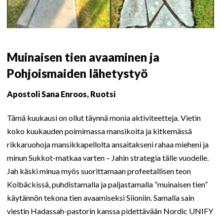
Muinaisen tien avaaminen ja
Pohjoismaiden lähetystyö
Apostoli Sana Enroos, Ruotsi
Tämä kuukausi on ollut täynnä monia aktiviteetteja. Vietin
koko kuukauden poimimassa mansikoita ja kitkemässä
rikkaruohoja mansikkapellolta ansaitakseni rahaa mieheni ja
minun Sukkot-matkaa varten – Jahin strategia tälle vuodelle.
Jah käski minua myös suorittamaan profeetallisen teon
Kolbäckissä, puhdistamalla ja paljastamalla ”muinaisen tien”
käytännön tekona tien avaamiseksi Siioniin. Samalla sain
viestin Hadassah-pastorin kanssa pidettävään Nordic UNIFY