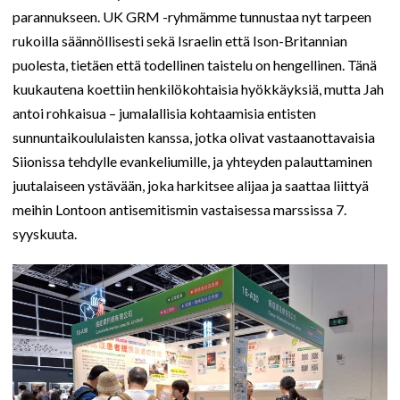
parannukseen. UK GRM -ryhmämme tunnustaa nyt tarpeen
rukoilla säännöllisesti sekä Israelin että Ison-Britannian
puolesta, tietäen että todellinen taistelu on hengellinen. Tänä
kuukautena koettiin henkilökohtaisia hyökkäyksiä, mutta Jah
antoi rohkaisua – jumalallisia kohtaamisia entisten
sunnuntaikoululaisten kanssa, jotka olivat vastaanottavaisia
Siionissa tehdylle evankeliumille, ja yhteyden palauttaminen
juutalaiseen ystävään, joka harkitsee alijaa ja saattaa liittyä
meihin Lontoon antisemitismin vastaisessa marssissa 7.
syyskuuta.