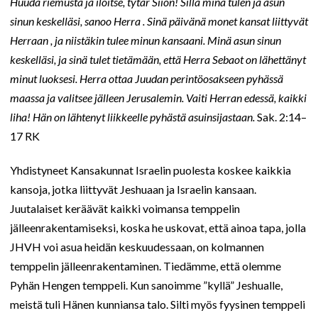
Huuda riemusta ja iloitse, tytär Siion! Sillä minä tulen ja asun
sinun keskelläsi, sanoo Herra . Sinä päivänä monet kansat liittyvät
Herraan , ja niistäkin tulee minun kansaani. Minä asun sinun
keskelläsi, ja sinä tulet tietämään, että Herra Sebaot on lähettänyt
minut luoksesi. Herra ottaa Juudan perintöosakseen pyhässä
maassa ja valitsee jälleen Jerusalemin. Vaiti Herran edessä, kaikki
liha! Hän on lähtenyt liikkeelle pyhästä asuinsijastaan.
Sak. 2:14–
17 RK
Yhdistyneet Kansakunnat Israelin puolesta koskee kaikkia
kansoja, jotka liittyvät Jeshuaan ja Israelin kansaan.
Juutalaiset keräävät kaikki voimansa temppelin
jälleenrakentamiseksi, koska he uskovat, että ainoa tapa, jolla
JHVH voi asua heidän keskuudessaan, on kolmannen
temppelin jälleenrakentaminen. Tiedämme, että olemme
Pyhän Hengen temppeli. Kun sanoimme ”kyllä” Jeshualle,
meistä tuli Hänen kunniansa talo. Silti myös fyysinen temppeli