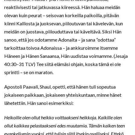
reaktiivisesti tai jatkuvassa kiireessä. Hän haluaa meidän
olevan kuin peurat – seisovan korkeilla paikoilla, pitävän
kiinni Kalliosta ja juoksevan, piiloutuvan tai kävelevän, kun
meidän on juostava, piilouduttava tai käveltävä. Siksi Hän
sanoo, että jos odotamme Adonaita – ja sana ”odottaa”
tarkoittaa toivoa Adonaissa – ja ankkuroimme itsemme
Häneen ja Hänen Sanaansa, Hän uudistaa voimamme. (Jesaja
40:30–31 TLV) Tee siitä elämäsi ohjain, koska tämä ei ole
sprintti – se on maraton.
Apostoli Paavali, Shaul, opetti, että hänen tuli sopeutua
jokaiseen paikkaan, jokaiseen yhteiskuntaan, minne hänet
lähetettiin. Hän sanoi esimerkiksi:
Heikoille olen ollut heikko voittaakseni heikkoja. Kaikille olen
ollut kaikkea pelastaakseni edes muutamia. Tämän kaiken teen
evankeliumin vuoksi, että tulisin siitä itsekin osalliseksi. Ettekö