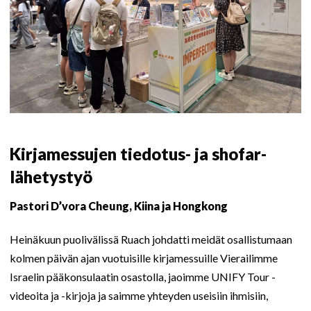
Kirjamessujen tiedotus- ja shofar-
lähetystyö
Pastori D’vora Cheung, Kiina ja Hongkong
Heinäkuun puolivälissä Ruach johdatti meidät osallistumaan
kolmen päivän ajan vuotuisille kirjamessuille Vierailimme
Israelin pääkonsulaatin osastolla, jaoimme UNIFY Tour -
videoita ja -kirjoja ja saimme yhteyden useisiin ihmisiin,