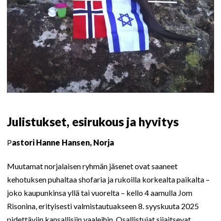
Julistukset, esirukous ja hyvitys
P
astori Hanne Hansen, Norja
Muutamat norjalaisen ryhmän jäsenet ovat saaneet
kehotuksen puhaltaa shofaria ja rukoilla korkealta paikalta –
joko kaupunkinsa yllä tai vuorelta – kello 4 aamulla Jom
Risonina, erityisesti valmistautuakseen 8. syyskuuta 2025
pidettäviin kansallisiin vaaleihin. Osallistujat sijaitsevat