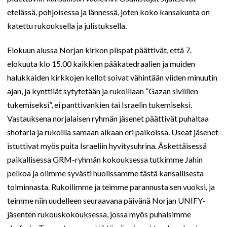
etelässä, pohjoisessa ja lännessä, joten koko kansakunta on
katettu rukouksella ja julistuksella.
Elokuun alussa Norjan kirkon piispat päättivät, että 7.
elokuuta klo 15.00 kaikkien pääkatedraalien ja muiden
halukkaiden kirkkojen kellot soivat vähintään viiden minuutin
ajan, ja kynttilät sytytetään ja rukoillaan ”Gazan siviilien
tukemiseksi”, ei panttivankien tai Israelin tukemiseksi.
Vastauksena norjalaisen ryhmän jäsenet päättivät puhaltaa
shofaria ja rukoilla samaan aikaan eri paikoissa. Useat jäsenet
istuttivat myös puita Israeliin hyvitysuhrina. Äskettäisessä
paikallisessa GRM-ryhmän kokouksessa tutkimme Jahin
pelkoa ja olimme syvästi huolissamme tästä kansallisesta
toiminnasta. Rukoilimme ja teimme parannusta sen vuoksi, ja
teimme niin uudelleen seuraavana päivänä Norjan UNIFY-
jäsenten rukouskokouksessa, jossa myös puhalsimme