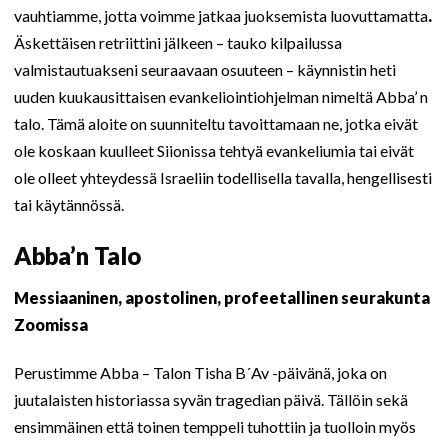
vauhtiamme, jotta voimme jatkaa juoksemista luovuttamatta
.
Äskettäisen retriittini jälkeen – tauko kilpailussa
valmistautuakseni seuraavaan osuuteen – käynnistin heti
uuden kuukausittaisen evankeliointiohjelman nimeltä Abba’ n
talo. Tämä aloite on suunniteltu tavoittamaan ne, jotka eivät
ole koskaan kuulleet Siionissa tehtyä evankeliumia tai eivät
ole olleet yhteydessä Israeliin todellisella tavalla, hengellisesti
tai käytännössä.
Abba’n Talo
Messiaaninen, apostolinen, profeetallinen seurakunta
Zoomissa
Perustimme Abba – Talon Tisha B´Av -päivänä, joka on
juutalaisten historiassa syvän tragedian päivä. Tällöin sekä
ensimmäinen että toinen temppeli tuhottiin ja tuolloin myös