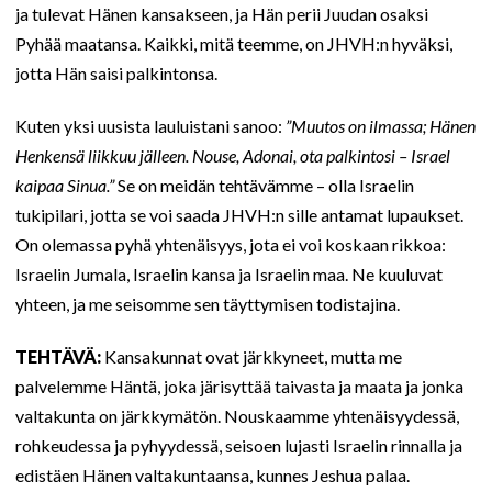
ja tulevat Hänen kansakseen, ja Hän perii Juudan osaksi
Pyhää maatansa. Kaikki, mitä teemme, on JHVH:n hyväksi,
jotta Hän saisi palkintonsa.
Kuten yksi uusista lauluistani sanoo:
”Muutos on ilmassa; Hänen
Henkensä liikkuu jälleen. Nouse, Adonai, ota palkintosi – Israel
kaipaa Sinua.”
Se on meidän tehtävämme – olla Israelin
tukipilari, jotta se voi saada JHVH:n sille antamat lupaukset.
On olemassa pyhä yhtenäisyys, jota ei voi koskaan rikkoa:
Israelin Jumala, Israelin kansa ja Israelin maa. Ne kuuluvat
yhteen, ja me seisomme sen täyttymisen todistajina.
TEHTÄVÄ:
Kansakunnat ovat järkkyneet, mutta me
palvelemme Häntä, joka järisyttää taivasta ja maata ja jonka
valtakunta on järkkymätön. Nouskaamme yhtenäisyydessä,
rohkeudessa ja pyhyydessä, seisoen lujasti Israelin rinnalla ja
edistäen Hänen valtakuntaansa, kunnes Jeshua palaa.