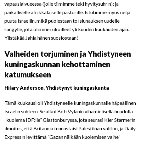
vapauslaivueessa (jolle tiimimme teki hyvitysuhrin); ja
paikalliselle afrikkalaiselle pastorille. Istutimme myös neljä
puuta Israeliin, mikä puolestaan toi siunauksen uudelle
sängylle, jota olimme rukoilleet yli kuuden kuukauden ajan.
Ylistäkää Jahia hänen suosiostaan!
Valheiden torjuminen ja Yhdistyneen
kuningaskunnan kehottaminen
katumukseen
Hilary Anderson, Yhdistynyt kuningaskunta
Tämä kuukausi oli Yhdistyneelle kuningaskunnalle häpeällinen
Israelin suhteen. Se alkoi Bob Vylanin vihamielisellä huudolla
”kuolema IDF:lle” Glastonburyssa, jota seurasi Kier Starmerin
ilmoitus, että Britannia tunnustaisi Palestiinan valtion, ja Daily
Expressin levittämä ”Gazan nälkään kuolemisen valhe”