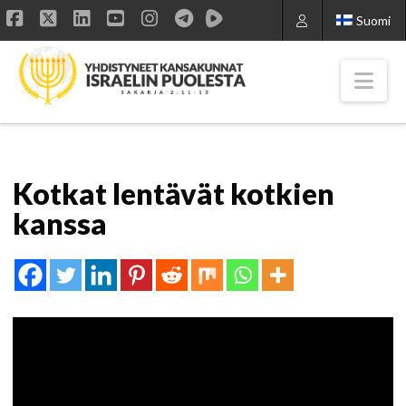
Suomi
Facebook
X
LinkedIn
YouTube
Instagram
Nav
Kotkat lentävät kotkien
kanssa