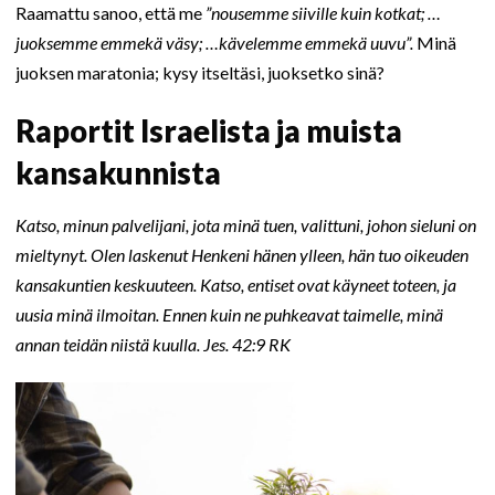
Raamattu sanoo, että me
”nousemme siiville kuin kotkat; …
juoksemme emmekä väsy; …kävelemme emmekä uuvu”.
Minä
juoksen maratonia; kysy itseltäsi, juoksetko sinä?
Raportit Israelista ja muista
kansakunnista
Katso, minun palvelijani, jota minä tuen, valittuni, johon sieluni on
mieltynyt. Olen laskenut Henkeni hänen ylleen, hän tuo oikeuden
kansakuntien keskuuteen. Katso, entiset ovat käyneet toteen, ja
uusia minä ilmoitan. Ennen kuin ne puhkeavat taimelle, minä
annan teidän niistä kuulla. Jes. 42:9 RK