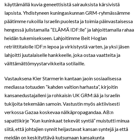
käyttämällä kuvia geneettisistä sairauksista kärsivistä
lapsista. Yhdistyneen kuningaskunnan GRM-ryhmässämme
päätimme rukoilla Israelin puolesta ja toimia päinvastaisessa
hengessä julistamalla ”ELÄMÄ IDF:lle” ja lahjoittamalla rahaa
heidän tukemisekseen. Lahjoitimme Beit Hoglan
retriittitalolle IDF:n lepoa ja virkistystä varten, ja yksi jäsen
lahjoitti juutalaiselle hankkeelle, joka ostaa vaatteita ja
välttämättömyystarvikkeita sotilaille.
Vastauksena Kier Starmerin kantaan jaoin sosiaalisessa
mediassa totuuden ”kahden valtion harhasta”, kirjoitin
kansanedustajalleni ja rohkaisin UK GRM:ää ja Israelin
tukijoita tekemään samoin. Vastustin myös aktiivisesti
verkossa Gazaa koskevaa nälkäpropagandaa. AB:n
sapattikirje ”Kun kuninkaat tekevät syntiä” muistutti minua
siitä, että johtajien synnit heijastavat kansan syntejä ja että
meidän on keskityttävä kutsumaan kansakunta