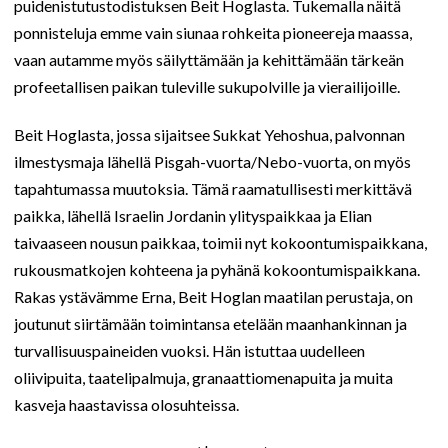
puidenistutustodistuksen Beit Hoglasta. Tukemalla näitä
ponnisteluja emme vain siunaa rohkeita pioneereja maassa,
vaan autamme myös säilyttämään ja kehittämään tärkeän
profeetallisen paikan tuleville sukupolville ja vierailijoille.
Beit Hoglasta, jossa sijaitsee Sukkat Yehoshua, palvonnan
ilmestysmaja lähellä Pisgah-vuorta/Nebo-vuorta, on myös
tapahtumassa muutoksia. Tämä raamatullisesti merkittävä
paikka, lähellä Israelin Jordanin ylityspaikkaa ja Elian
taivaaseen nousun paikkaa, toimii nyt kokoontumispaikkana,
rukousmatkojen kohteena ja pyhänä kokoontumispaikkana.
Rakas ystävämme Erna, Beit Hoglan maatilan perustaja, on
joutunut siirtämään toimintansa etelään maanhankinnan ja
turvallisuuspaineiden vuoksi. Hän istuttaa uudelleen
oliivipuita, taatelipalmuja, granaattiomenapuita ja muita
kasveja haastavissa olosuhteissa.