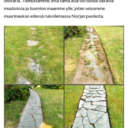
shofaria. Tunnustamme, että tämä asia voi tuoda vakavia
muutoksia ja tuomion maamme ylle, joten seisomme
muurinaukon edessä rukoilemassa Norjan puolesta.