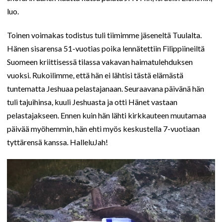
luo.
Toinen voimakas todistus tuli tiimimme jäseneltä Tuulalta.
Hänen sisarensa 51-vuotias poika lennätettiin Filippiineiltä
Suomeen kriittisessä tilassa vakavan haimatulehduksen
vuoksi. Rukoilimme, että hän ei lähtisi tästä elämästä
tuntematta Jeshuaa pelastajanaan. Seuraavana päivänä hän
tuli tajuihinsa, kuuli Jeshuasta ja otti Hänet vastaan
pelastajakseen. Ennen kuin hän lähti kirkkauteen muutamaa
päivää myöhemmin, hän ehti myös keskustella 7-vuotiaan
tyttärensä kanssa. HalleluJah!