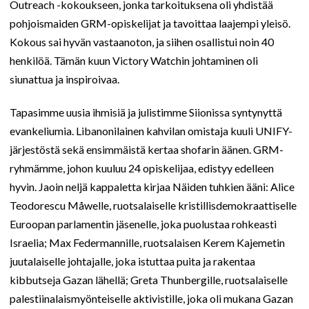
Outreach -kokoukseen, jonka tarkoituksena oli yhdistää
pohjoismaiden GRM-opiskelijat ja tavoittaa laajempi yleisö.
Kokous sai hyvän vastaanoton, ja siihen osallistui noin 40
henkilöä. Tämän kuun Victory Watchin johtaminen oli
siunattua ja inspiroivaa.
Tapasimme uusia ihmisiä ja julistimme Siionissa syntynyttä
evankeliumia. Libanonilainen kahvilan omistaja kuuli UNIFY-
järjestöstä sekä ensimmäistä kertaa shofarin äänen. GRM-
ryhmämme, johon kuuluu 24 opiskelijaa, edistyy edelleen
hyvin. Jaoin neljä kappaletta kirjaa Näiden tuhkien ääni: Alice
Teodorescu Måwelle, ruotsalaiselle kristillisdemokraattiselle
Euroopan parlamentin jäsenelle, joka puolustaa rohkeasti
Israelia; Max Federmannille, ruotsalaisen Kerem Kajemetin
juutalaiselle johtajalle, joka istuttaa puita ja rakentaa
kibbutseja Gazan lähellä; Greta Thunbergille, ruotsalaiselle
palestiinalaismyönteiselle aktivistille, joka oli mukana Gazan