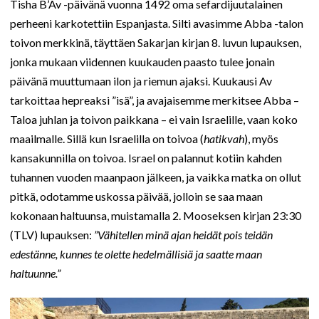
Tisha B’Av -päivänä vuonna 1492 oma sefardijuutalainen
perheeni karkotettiin Espanjasta. Silti avasimme Abba -talon
toivon merkkinä, täyttäen Sakarjan kirjan 8. luvun lupauksen,
jonka mukaan viidennen kuukauden paasto tulee jonain
päivänä muuttumaan ilon ja riemun ajaksi. Kuukausi Av
tarkoittaa hepreaksi ”isä”, ja avajaisemme merkitsee Abba –
Taloa juhlan ja toivon paikkana – ei vain Israelille, vaan koko
maailmalle. Sillä kun Israelilla on toivoa (
hatikvah
), myös
kansakunnilla on toivoa. Israel on palannut kotiin kahden
tuhannen vuoden maanpaon jälkeen, ja vaikka matka on ollut
pitkä, odotamme uskossa päivää, jolloin se saa maan
kokonaan haltuunsa, muistamalla 2. Mooseksen kirjan 23:30
(TLV) lupauksen:
”Vähitellen minä ajan heidät pois teidän
edestänne, kunnes te olette hedelmällisiä ja saatte maan
haltuunne.”