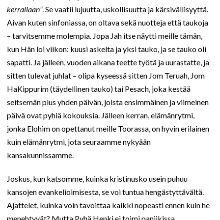
kerrallaan”
. Se vaatii lujuutta, uskollisuutta ja kärsivällisyyttä.
Aivan kuten sinfoniassa, on oltava sekä nuotteja että taukoja
– tarvitsemme molempia. Jopa Jah itse näytti meille tämän,
kun Hän loi viikon: kuusi askelta ja yksi tauko, ja se tauko oli
sapatti. Ja jälleen, vuoden aikana teette työtä ja uurastatte, ja
sitten tulevat juhlat – olipa kyseessä sitten Jom Teruah, Jom
HaKippurim (täydellinen tauko) tai Pesach, joka kestää
seitsemän plus yhden päivän, joista ensimmäinen ja viimeinen
päivä ovat pyhiä kokouksia. Jälleen kerran, elämänrytmi,
jonka Elohim on opettanut meille Toorassa, on hyvin erilainen
kuin elämänrytmi, jota seuraamme nykyään
kansakunnissamme.
Joskus, kun katsomme, kuinka kristinusko usein puhuu
kansojen evankelioimisesta, se voi tuntua hengästyttävältä.
Ajattelet, kuinka voin tavoittaa kaikki nopeasti ennen kuin he
menehtyvät? Mutta Pyhä Henki ei toimi paniikissa,