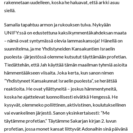
rakennetaan uudelleen, koska he haluavat, että arkki asuu
siellä.
Samalla tapahtuu armon ja rukouksen tulva. Nykyään
UNIFY:ssä on edustettuna kaksikymmentäkahdeksan maata
– nämä ovat syntymässä olevia lammaskansoja! Hänellä on
suunnitelma, ja me Yhdistyneiden Kansakuntien Israelin
puolesta -järjestössä olemme kutsutut täyttämään profetian.
Tiedättehän, että Jah käyttää tämän maailman tyhmiä asioita
hämmentääkseen viisaita. Joka kerta, kun sanon nimen
”Yhdistyneet Kansakunnat Israelin puolesta”, se herättää
reaktioita. He ovat yllättyneitä – joskus hämmentyneitä,
koska he ajattelevat luonnollisesti eivätkä Hengessä. He
kysyvät, olemmeko poliittinen, aktivistinen, koulutuksellinen
vai evankelinen järjestö. Sanon yksinkertaisesti: ”Me
täytämme profetian.” Täytämme Sakarjan kirjan 2. luvun
profetian, jossa monet kansat liittyvät Adonaihin sinä päivänä