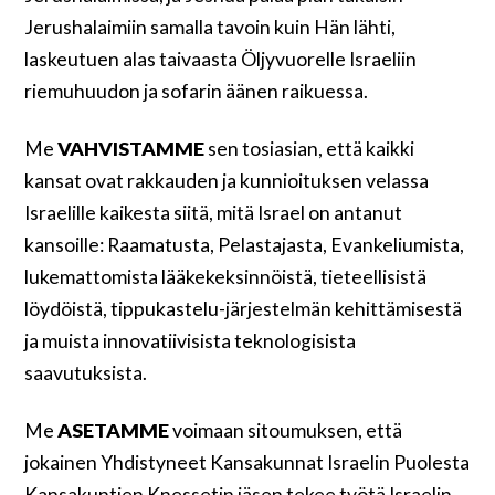
Jerushalaimiin samalla tavoin kuin Hän lähti,
laskeutuen alas taivaasta Öljyvuorelle Israeliin
riemuhuudon ja sofarin äänen raikuessa.
Me
VAHVISTAMME
sen tosiasian, että kaikki
kansat ovat rakkauden ja kunnioituksen velassa
Israelille kaikesta siitä, mitä Israel on antanut
kansoille: Raamatusta, Pelastajasta, Evankeliumista,
lukemattomista lääkekeksinnöistä, tieteellisistä
löydöistä, tippukastelu-järjestelmän kehittämisestä
ja muista innovatiivisista teknologisista
saavutuksista.
Me
ASETAMME
voimaan sitoumuksen, että
jokainen Yhdistyneet Kansakunnat Israelin Puolesta
Kansakuntien Knessetin jäsen tekee työtä Israelin