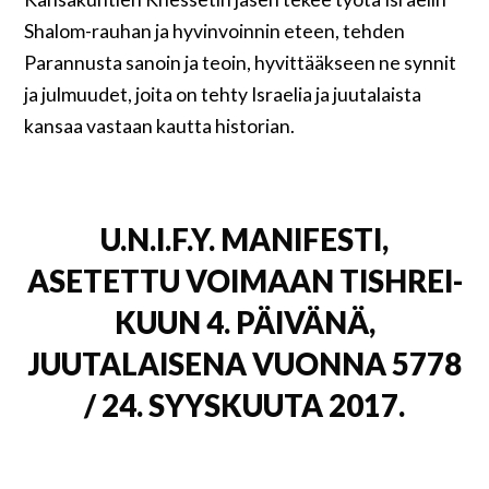
Shalom-rauhan ja hyvinvoinnin eteen, tehden
Parannusta sanoin ja teoin, hyvittääkseen ne synnit
ja julmuudet, joita on tehty Israelia ja juutalaista
kansaa vastaan kautta historian.
U.N.I.F.Y. MANIFESTI,
ASETETTU VOIMAAN TISHREI-
KUUN 4. PÄIVÄNÄ,
JUUTALAISENA VUONNA 5778
/ 24. SYYSKUUTA 2017.