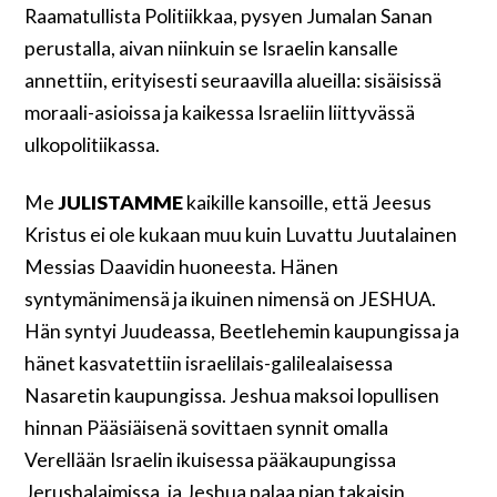
Raamatullista Politiikkaa, pysyen Jumalan Sanan
perustalla, aivan niinkuin se Israelin kansalle
annettiin, erityisesti seuraavilla alueilla: sisäisissä
moraali-asioissa ja kaikessa Israeliin liittyvässä
ulkopolitiikassa.
Me
JULISTAMME
kaikille kansoille, että Jeesus
Kristus ei ole kukaan muu kuin Luvattu Juutalainen
Messias Daavidin huoneesta. Hänen
syntymänimensä ja ikuinen nimensä on JESHUA.
Hän syntyi Juudeassa, Beetlehemin kaupungissa ja
hänet kasvatettiin israelilais-galilealaisessa
Nasaretin kaupungissa. Jeshua maksoi lopullisen
hinnan Pääsiäisenä sovittaen synnit omalla
Verellään Israelin ikuisessa pääkaupungissa
Jerushalaimissa, ja Jeshua palaa pian takaisin