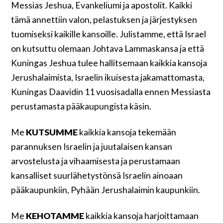
Messias Jeshua, Evankeliumi ja apostolit. Kaikki
tämä annettiin valon, pelastuksen ja järjestyksen
tuomiseksi kaikille kansoille. Julistamme, että Israel
on kutsuttu olemaan Johtava Lammaskansa ja että
Kuningas Jeshua tulee hallitsemaan kaikkia kansoja
Jerushalaimista, Israelin ikuisesta jakamattomasta,
Kuningas Daavidin 11 vuosisadalla ennen Messiasta
perustamasta pääkaupungista käsin.
Me
KUTSUMME
kaikkia kansoja tekemään
parannuksen Israelin ja juutalaisen kansan
arvostelusta ja vihaamisesta ja perustamaan
kansalliset suurlähetystönsä Israelin ainoaan
pääkaupunkiin, Pyhään Jerushalaimin kaupunkiin.
Me
KEHOTAMME
kaikkia kansoja harjoittamaan