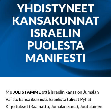
YHDISTYNEET
KANSAKUNNAT
ISRAELIN
PUOLESTA
MANIFESTI
Me
JULISTAMME
että Israelin kansa on Jumalan
Valittu kansa ikuisesti. Israelista tulivat Pyhät
Kirjoitukset (Raamattu, Jumalan Sana), Juutalainen