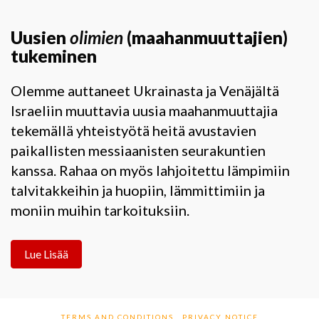
Uusien
olimien
(maahanmuuttajien)
tukeminen
Olemme auttaneet Ukrainasta ja Venäjältä
Israeliin muuttavia uusia maahanmuuttajia
tekemällä yhteistyötä heitä avustavien
paikallisten messiaanisten seurakuntien
kanssa. Rahaa on myös lahjoitettu lämpimiin
talvitakkeihin ja huopiin, lämmittimiin ja
moniin muihin tarkoituksiin.
Lue Lisää
TERMS AND CONDITIONS
PRIVACY NOTICE