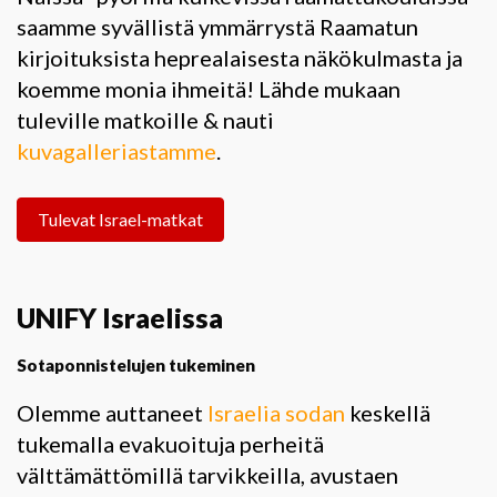
saamme syvällistä ymmärrystä Raamatun
kirjoituksista heprealaisesta näkökulmasta ja
koemme monia ihmeitä! Lähde mukaan
tuleville matkoille & nauti
kuvagalleriastamme
.
Tulevat Israel-matkat
UNIFY Israelissa
Sotaponnistelujen tukeminen
Olemme auttaneet
Israelia sodan
keskellä
tukemalla evakuoituja perheitä
välttämättömillä tarvikkeilla, avustaen