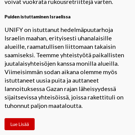
voivat vuokrata rukousretriittejä varten.
Puiden istuttaminen Israelissa
UNIFY on istuttanut hedelmäpuutarhoja
Israelin maahan, erityisesti uhanalaisille
alueille, raamatullisen liittomaan takaisin
saamiseksi. Teemme yhteistyötä paikallisten
juutalaisyhteisöjen kanssa monilla alueilla.
Viimeisimmän sodan aikana olemme myös
istuttaneet uusia puita ja auttaneet
lannoituksessa Gazan rajan läheisyydessä
sijaitsevissa yhteisöissä, joissa rakettituli on
tuhonnut paljon maataloutta.
Lue Lisää