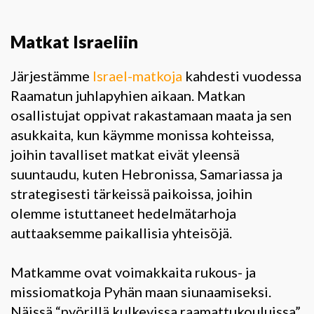
Matkat Israeliin
Järjestämme
Israel-matkoja
kahdesti vuodessa
Raamatun juhlapyhien aikaan. Matkan
osallistujat oppivat rakastamaan maata ja sen
asukkaita, kun käymme monissa kohteissa,
joihin tavalliset matkat eivät yleensä
suuntaudu, kuten Hebronissa, Samariassa ja
strategisesti tärkeissä paikoissa, joihin
olemme istuttaneet hedelmätarhoja
auttaaksemme paikallisia yhteisöjä.
Matkamme ovat voimakkaita rukous- ja
missiomatkoja Pyhän maan siunaamiseksi.
Näissä “pyörillä kulkevissa raamattukouluissa”