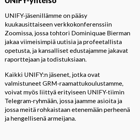
UNIFY-yhteisö
UNIFY-jäsenillämme on pääsy
kuukausittaiseen verkkokonferenssiin
Zoomissa, jossa tohtori Dominiquae Bierman
jakaa viimeisimpiä uutisia ja profeetallista
opetusta, ja kansalliset edustajamme jakavat
raporttejaan ja todistuksiaan.
Kaikki UNIFY:n jäsenet, jotka ovat
valmistuneet GRM-raamattukoulustamme,
voivat myös liittyä erityiseen UNIFY-tiimin
Telegram-ryhmään, jossa jaamme asioita ja
jossa meitä rohkaistaan etenemään perheenä
ja hengellisenä armeijana.