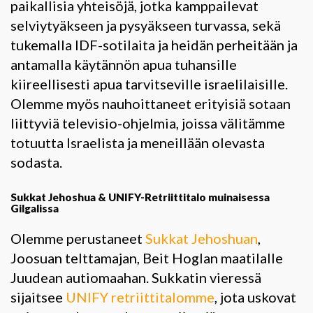
paikallisia yhteisöjä, jotka kamppailevat
selviytyäkseen ja pysyäkseen turvassa, sekä
tukemalla IDF-sotilaita ja heidän perheitään ja
antamalla käytännön apua tuhansille
kiireellisesti apua tarvitseville israelilaisille.
Olemme myös nauhoittaneet erityisiä sotaan
liittyviä televisio-ohjelmia, joissa välitämme
totuutta Israelista ja meneillään olevasta
sodasta.
Sukkat Jehoshua & UNIFY-Retriittitalo muinaisessa
Gilgalissa
Olemme perustaneet
Sukkat Jehoshuan
,
Joosuan telttamajan, Beit Hoglan maatilalle
Juudean autiomaahan. Sukkatin vieressä
sijaitsee
UNIFY retriittitalomme
, jota uskovat