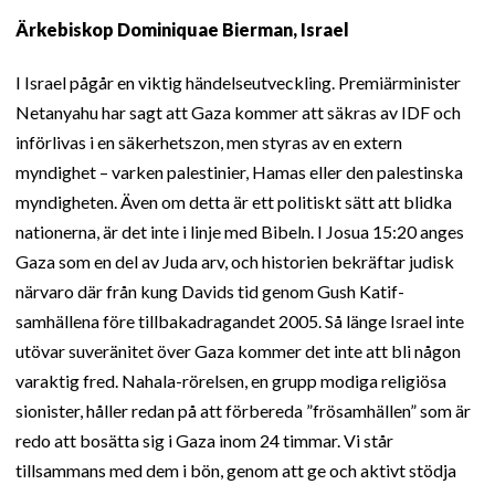
Ärkebiskop Dominiquae Bierman, Israel
I Israel pågår en viktig händelseutveckling. Premiärminister
Netanyahu har sagt att Gaza kommer att säkras av IDF och
införlivas i en säkerhetszon, men styras av en extern
myndighet – varken palestinier, Hamas eller den palestinska
myndigheten. Även om detta är ett politiskt sätt att blidka
nationerna, är det inte i linje med Bibeln. I Josua 15:20 anges
Gaza som en del av Juda arv, och historien bekräftar judisk
närvaro där från kung Davids tid genom Gush Katif-
samhällena före tillbakadragandet 2005. Så länge Israel inte
utövar suveränitet över Gaza kommer det inte att bli någon
varaktig fred. Nahala-rörelsen, en grupp modiga religiösa
sionister, håller redan på att förbereda ”frösamhällen” som är
redo att bosätta sig i Gaza inom 24 timmar. Vi står
tillsammans med dem i bön, genom att ge och aktivt stödja