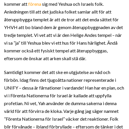
kommer att
förena
sig med Yeshua och Israels folk.
Anledningen till att det judiska folket samlar allt för att
återuppbygga templet är att de tror att det enda sättet för
YHVH att bo bland dem är genom återuppbyggnaden av det
tredje templet. Vi vet att vi är den Helige Andes tempel – när
vi sa ”ja” till Yeshua blev vi ett hus för Hans härlighet. Ändå
kommer också ett fysiskt tempel att återuppbyggas,
eftersom de önskar att arken skall stå där.
Samtidigt kommer det att ske en utgjutelse av nåd och
förbön. Idag finns det tjugoåtta nationer representerade i
UNIFY – dessa är fårnationer i vardande! Han har en plan, och
vi i Förenta Nationerna för Israel är kallade att uppfylla
profetian. Ni vet, Yah använder de dumma sakerna i denna
värld för att förvirra de kloka. Varje gång jag säger namnet
”Förenta Nationerna för Israel” väcker det reaktioner. Folk
blir förvånade – ibland förbryllade – eftersom de tänker i det