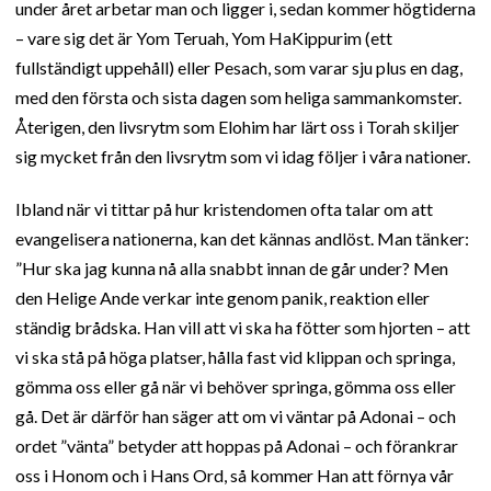
under året arbetar man och ligger i, sedan kommer högtiderna
– vare sig det är Yom Teruah, Yom HaKippurim (ett
fullständigt uppehåll) eller Pesach, som varar sju plus en dag,
med den första och sista dagen som heliga sammankomster.
Återigen, den livsrytm som Elohim har lärt oss i Torah skiljer
sig mycket från den livsrytm som vi idag följer i våra nationer.
Ibland när vi tittar på hur kristendomen ofta talar om att
evangelisera nationerna, kan det kännas andlöst. Man tänker:
”Hur ska jag kunna nå alla snabbt innan de går under? Men
den Helige Ande verkar inte genom panik, reaktion eller
ständig brådska. Han vill att vi ska ha fötter som hjorten – att
vi ska stå på höga platser, hålla fast vid klippan och springa,
gömma oss eller gå när vi behöver springa, gömma oss eller
gå. Det är därför han säger att om vi väntar på Adonai – och
ordet ”vänta” betyder att hoppas på Adonai – och förankrar
oss i Honom och i Hans Ord, så kommer Han att förnya vår