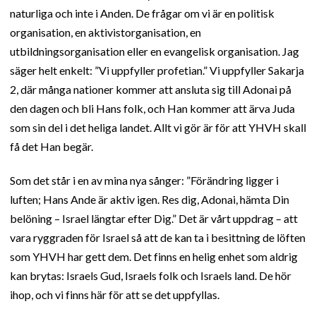
naturliga och inte i Anden. De frågar om vi är en politisk
organisation, en aktivistorganisation, en
utbildningsorganisation eller en evangelisk organisation. Jag
säger helt enkelt: ”Vi uppfyller profetian.” Vi uppfyller Sakarja
2, där många nationer kommer att ansluta sig till Adonai på
den dagen och bli Hans folk, och Han kommer att ärva Juda
som sin del i det heliga landet. Allt vi gör är för att YHVH skall
få det Han begär.
Som det står i en av mina nya sånger: ”Förändring ligger i
luften; Hans Ande är aktiv igen. Res dig, Adonai, hämta Din
belöning – Israel längtar efter Dig.” Det är vårt uppdrag – att
vara ryggraden för Israel så att de kan ta i besittning de löften
som YHVH har gett dem. Det finns en helig enhet som aldrig
kan brytas: Israels Gud, Israels folk och Israels land. De hör
ihop, och vi finns här för att se det uppfyllas.