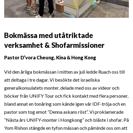
Bokmässa med utåtriktade
verksamhet & Shofarmissioner
Pastor D’vora Cheung, Kina & Hong Kong
Vid den årliga bokmässan i mitten av juli ledde Ruach oss till
att deltaga i tre dagar. Vi besökte det israeliska
generalkonsulatets monter, delade med oss av videor och
böcker från UNIFY Tour och fick kontakt med flera personer,
bland annat en tonåring som kände igen vår IDF-tröja och en
pastor som tog emot ”Denna askans röst”. Vi proklamerade
”Nästa års UNIFY-monter i Hongkong” och blåste i shofar. På
Yom Rishon stängde en tyfon mässan och påminde oss om att