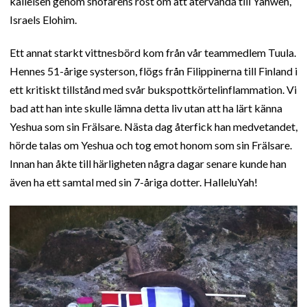
kallelsen genom shofarens röst om att återvända till Yahweh,
Israels Elohim.
Ett annat starkt vittnesbörd kom från vår teammedlem Tuula.
Hennes 51-årige systerson, flögs från Filippinerna till Finland i
ett kritiskt tillstånd med svår bukspottkörtelinflammation. Vi
bad att han inte skulle lämna detta liv utan att ha lärt känna
Yeshua som sin Frälsare. Nästa dag återfick han medvetandet,
hörde talas om Yeshua och tog emot honom som sin Frälsare.
Innan han åkte till härligheten några dagar senare kunde han
även ha ett samtal med sin 7-åriga dotter. HalleluYah!