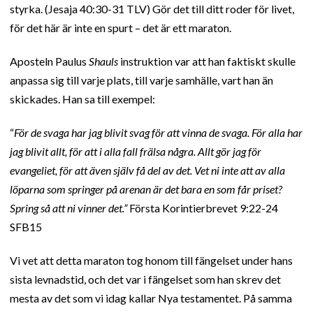
styrka. (Jesaja 40:30-31 TLV) Gör det till ditt roder för livet,
för det här är inte en spurt – det är ett maraton.
Aposteln Paulus
Shauls
instruktion var att han faktiskt skulle
anpassa sig till varje plats, till varje samhälle, vart han än
skickades. Han sa till exempel:
“
För de svaga har jag blivit svag för att vinna de svaga. För alla har
jag blivit allt, för att i alla fall frälsa några. Allt gör jag för
evangeliet, för att även själv få del av det. Vet ni inte att av alla
löparna som springer på arenan är det bara en som får priset?
Spring så att ni vinner det.”
Första Korintierbrevet 9:22-24
SFB15
Vi vet att detta maraton tog honom till fängelset under hans
sista levnadstid, och det var i fängelset som han skrev det
mesta av det som vi idag kallar Nya testamentet. På samma