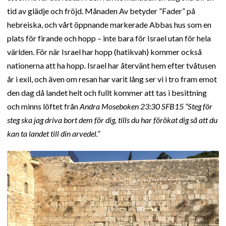
tid av glädje och fröjd. Månaden Av betyder ”Fader” på
hebreiska, och vårt öppnande markerade Abbas hus som en
plats för firande och hopp – inte bara för Israel utan för hela
världen. För när Israel har hopp (hatikvah) kommer också
nationerna att ha hopp. Israel har återvänt hem efter tvåtusen
år i exil, och även om resan har varit lång ser vi i tro fram emot
den dag då landet helt och fullt kommer att tas i besittning
och minns löftet från
Andra Moseboken 23:30 SFB15 “Steg för
steg ska jag driva bort dem för dig, tills du har förökat dig så att du
kan ta landet till din arvedel.”