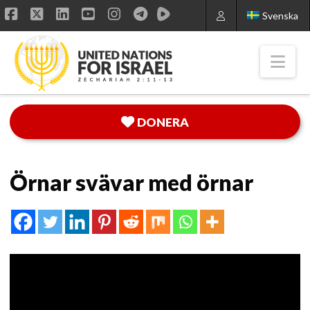
Svenska
Facebook
X
LinkedIn
YouTube
Instagram
Nav
DONERA
Örnar svävar med örnar