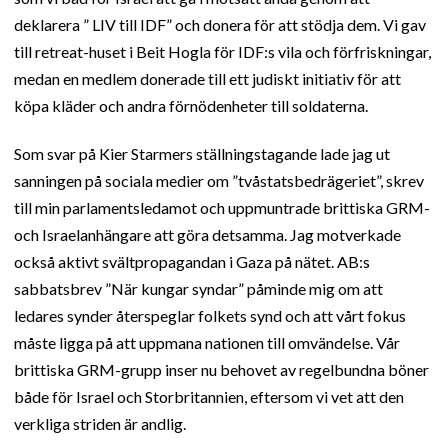
deklarera ” LIV till IDF” och donera för att stödja dem. Vi gav
till retreat-huset i Beit Hogla för IDF:s vila och förfriskningar,
medan en medlem donerade till ett judiskt initiativ för att
köpa kläder och andra förnödenheter till soldaterna.
Som svar på Kier Starmers ställningstagande lade jag ut
sanningen på sociala medier om ”tvåstatsbedrägeriet”, skrev
till min parlamentsledamot och uppmuntrade brittiska GRM-
och Israelanhängare att göra detsamma. Jag motverkade
också aktivt svältpropagandan i Gaza på nätet. AB:s
sabbatsbrev ”När kungar syndar” påminde mig om att
ledares synder återspeglar folkets synd och att vårt fokus
måste ligga på att uppmana nationen till omvändelse. Vår
brittiska GRM-grupp inser nu behovet av regelbundna böner
både för Israel och Storbritannien, eftersom vi vet att den
verkliga striden är andlig.