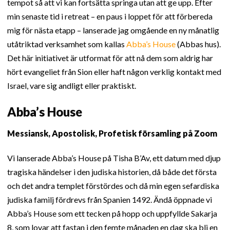
tempot så att vi kan fortsätta springa utan att ge upp. Efter
min senaste tid i retreat – en paus i loppet för att förbereda
mig för nästa etapp – lanserade jag omgående en ny månatlig
utåtriktad verksamhet som kallas
Abba’s House
(Abbas hus).
Det här initiativet är utformat för att nå dem som aldrig har
hört evangeliet från Sion eller haft någon verklig kontakt med
Israel, vare sig andligt eller praktiskt.
Abba’s House
Messiansk, Apostolisk, Profetisk församling på Zoom
Vi lanserade Abba’s House på Tisha B’Av, ett datum med djup
tragiska händelser i den judiska historien, då både det första
och det andra templet förstördes och då min egen sefardiska
judiska familj fördrevs från Spanien 1492. Ändå öppnade vi
Abba’s House som ett tecken på hopp och uppfyllde Sakarja
8, som lovar att fastan i den femte månaden en dag ska bli en