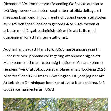
Richmond, VA, kommer vår församling
Or Shalom
att starta
två fängelseverksamheter i september, utbilda deltagare i
messiansk omvandling och femfaldig tjänst under återstoden
av 2025 och sedan leda dem genom GRM 2026 medan vi
arbetar med fängelseadministratörer för att ta itu med
utmaningar för att få internetåtkomst.
Adonai har visat att Hans folk i USA måste anpassa sig till
Hans rike och uppmana vår regering att anpassa sig så att
Han kommer att manifestera sig i nationen. Annars kommer
fiendens “verk” att öka. Som svar planerar jag ”Ecclesia 2026:
Manifest” den 17-20 mars i Washington, DC, och jag ber att
Ärkebiskop Dominiquae kommer att vara bland talarna. Må
Guds rike manifesteras i USA!