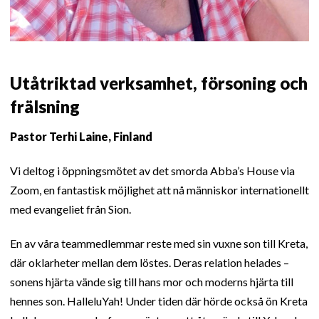
Utåtriktad verksamhet, försoning och
frälsning
Pastor Terhi Laine, Finland
Vi deltog i öppningsmötet av det smorda Abba’s House via
Zoom, en fantastisk möjlighet att nå människor internationellt
med evangeliet från Sion.
En av våra teammedlemmar reste med sin vuxne son till Kreta,
där oklarheter mellan dem löstes. Deras relation helades –
sonens hjärta vände sig till hans mor och moderns hjärta till
hennes son. HalleluYah! Under tiden där hörde också ön Kreta