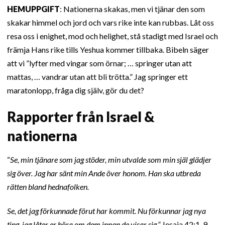
HEMUPPGIFT
: Nationerna skakas, men vi tjänar den som
skakar himmel och jord och vars rike inte kan rubbas. Låt oss
resa oss i enighet, mod och helighet, stå stadigt med Israel och
främja Hans rike tills Yeshua kommer tillbaka. Bibeln säger
att vi ”lyfter med vingar som örnar; … springer utan att
mattas, … vandrar utan att bli trötta.” Jag springer ett
maratonlopp, fråga dig själv, gör du det?
Rapporter från Israel &
nationerna
“
Se, min tjänare som jag stöder, min utvalde som min själ glädjer
sig över. Jag har sänt min Ande över honom. Han ska utbreda
rätten bland hednafolken.
Se, det jag förkunnade förut har kommit. Nu förkunnar jag nya
ting, jag låter er höra om dem innan de visar sig.”
Jesaja 42:1, 9