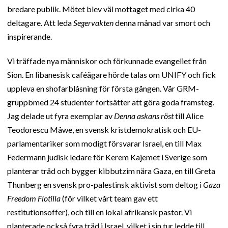
bredare publik. Mötet blev väl mottaget med cirka 40
deltagare. Att leda
Segervakten
denna månad var smort och
inspirerande.
Vi träffade nya människor och förkunnade evangeliet från
Sion. En libanesisk caféägare hörde talas om UNIFY och fick
uppleva en shofarblåsning för första gången. Vår GRM-
gruppbmed 24 studenter fortsätter att göra goda framsteg.
Jag delade ut fyra exemplar av
Denna askans röst
till Alice
Teodorescu Måwe, en svensk kristdemokratisk och EU-
parlamentariker som modigt försvarar Israel, en till Max
Federmann judisk ledare för Kerem Kajemet i Sverige som
planterar träd och bygger kibbutzim nära Gaza, en till Greta
Thunberg en svensk pro-palestinsk aktivist som deltog i
Gaza
Freedom Flotilla
(för vilket vårt team gav ett
restitutionsoffer), och till en lokal afrikansk pastor. Vi
planterade också fyra träd i Israel, vilket i sin tur ledde till