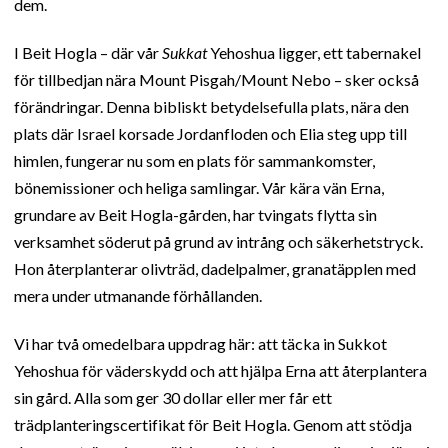
dem.
I Beit Hogla – där vår
Sukkat
Yehoshua ligger, ett tabernakel
för tillbedjan nära Mount Pisgah/Mount Nebo – sker också
förändringar. Denna bibliskt betydelsefulla plats, nära den
plats där Israel korsade Jordanfloden och Elia steg upp till
himlen, fungerar nu som en plats för sammankomster,
bönemissioner och heliga samlingar. Vår kära vän Erna,
grundare av Beit Hogla-gården, har tvingats flytta sin
verksamhet söderut på grund av intrång och säkerhetstryck.
Hon återplanterar olivträd, dadelpalmer, granatäpplen med
mera under utmanande förhållanden.
Vi har två omedelbara uppdrag här: att täcka in Sukkot
Yehoshua för väderskydd och att hjälpa Erna att återplantera
sin gård. Alla som ger 30 dollar eller mer får ett
trädplanteringscertifikat för Beit Hogla. Genom att stödja