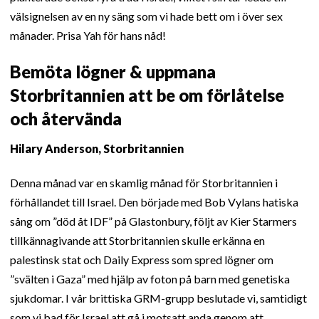
välsignelsen av en ny säng som vi hade bett om i över sex
månader. Prisa Yah för hans nåd!
Bemöta lögner & uppmana
Storbritannien att be om förlåtelse
och återvända
Hilary Anderson, Storbritannien
Denna månad var en skamlig månad för Storbritannien i
förhållandet till Israel. Den började med Bob Vylans hatiska
sång om ”död åt IDF” på Glastonbury, följt av Kier Starmers
tillkännagivande att Storbritannien skulle erkänna en
palestinsk stat och Daily Express som spred lögner om
”svälten i Gaza” med hjälp av foton på barn med genetiska
sjukdomar. I vår brittiska GRM-grupp beslutade vi, samtidigt
som vi bad för Israel att gå i motsatt anda genom att