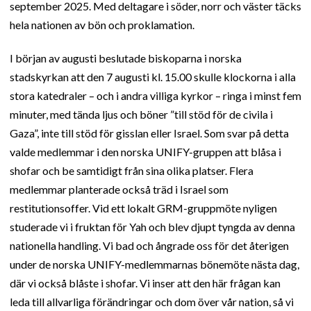
september 2025. Med deltagare i söder, norr och väster täcks
hela nationen av bön och proklamation.
I början av augusti beslutade biskoparna i norska
stadskyrkan att den 7 augusti kl. 15.00 skulle klockorna i alla
stora katedraler – och i andra villiga kyrkor – ringa i minst fem
minuter, med tända ljus och böner ”till stöd för de civila i
Gaza”, inte till stöd för gisslan eller Israel. Som svar på detta
valde medlemmar i den norska UNIFY-gruppen att blåsa i
shofar och be samtidigt från sina olika platser. Flera
medlemmar planterade också träd i Israel som
restitutionsoffer. Vid ett lokalt GRM-gruppmöte nyligen
studerade vi i fruktan för Yah och blev djupt tyngda av denna
nationella handling. Vi bad och ångrade oss för det återigen
under de norska UNIFY-medlemmarnas bönemöte nästa dag,
där vi också blåste i shofar. Vi inser att den här frågan kan
leda till allvarliga förändringar och dom över vår nation, så vi