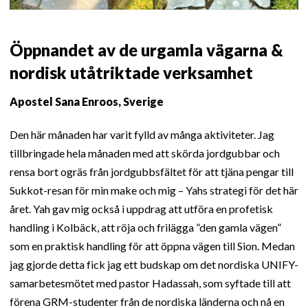
Öppnandet av de urgamla vägarna &
nordisk utåtriktade verksamhet
Apostel Sana Enroos, Sverige
Den här månaden har varit fylld av många aktiviteter. Jag
tillbringade hela månaden med att skörda jordgubbar och
rensa bort ogräs från jordgubbsfältet för att tjäna pengar till
Sukkot-resan för min make och mig – Yahs strategi för det här
året. Yah gav mig också i uppdrag att utföra en profetisk
handling i Kolbäck, att röja och frilägga ”den gamla vägen”
som en praktisk handling för att öppna vägen till Sion. Medan
jag gjorde detta fick jag ett budskap om det nordiska UNIFY-
samarbetesmötet med pastor Hadassah, som syftade till att
förena GRM-studenter från de nordiska länderna och nå en