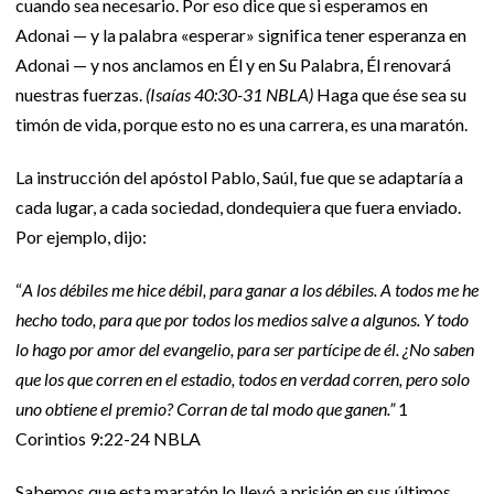
cuando sea necesario. Por eso dice que si esperamos en
Adonai — y la palabra «esperar» significa tener esperanza en
Adonai — y nos anclamos en Él y en Su Palabra, Él renovará
nuestras fuerzas.
(Isaías 40:30-31 NBLA)
Haga que ése sea su
timón de vida, porque esto no es una carrera, es una maratón.
La instrucción del apóstol Pablo, Saúl, fue que se adaptaría a
cada lugar, a cada sociedad, dondequiera que fuera enviado.
Por ejemplo, dijo:
“
A los débiles me hice débil, para ganar a los débiles. A todos me he
hecho todo, para que por todos los medios salve a algunos. Y todo
lo hago por amor del evangelio, para ser partícipe de él. ¿No saben
que los que corren en el estadio, todos en verdad corren, pero solo
uno obtiene el premio? Corran de tal modo que ganen.”
1
Corintios 9:22-24 NBLA
Sabemos que esta maratón lo llevó a prisión en sus últimos