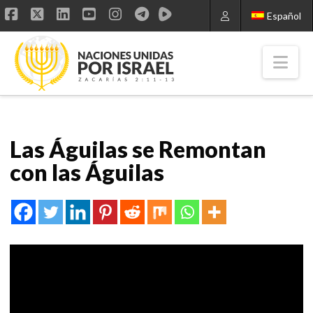
Español
Facebook
X
LinkedIn
YouTube
Instagram
Nav
Las Águilas se Remontan
con las Águilas