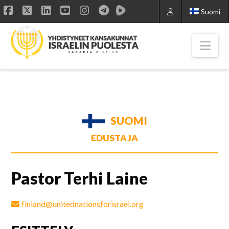
Suomi
Facebook
X
LinkedIn
YouTube
Instagram
Nav
SUOMI
EDUSTAJA
Pastor Terhi Laine
finland@unitednationsforisrael.org