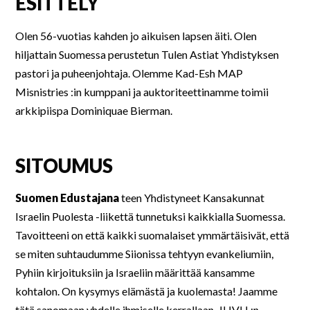
ESITTELY
Olen 56-vuotias kahden jo aikuisen lapsen äiti. Olen
hiljattain Suomessa perustetun Tulen Astiat Yhdistyksen
pastori ja puheenjohtaja. Olemme Kad-Esh MAP
Misnistries :in kumppani ja auktoriteettinamme toimii
arkkipiispa Dominiquae Bierman.
SITOUMUS
Suomen Edustajana
teen Yhdistyneet Kansakunnat
Israelin Puolesta -liikettä tunnetuksi kaikkialla Suomessa.
Tavoitteeni on että kaikki suomalaiset ymmärtäisivät, että
se miten suhtaudumme Siionissa tehtyyn evankeliumiin,
Pyhiin kirjoituksiin ja Israeliin määrittää kansamme
kohtalon. On kysymys elämästä ja kuolemasta! Jaamme
tätä sanomaan yhdelle ihmiselle kerrallaan, JHVH :n