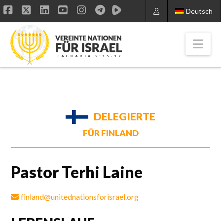
Deutsch
Facebook
X
LinkedIn
YouTube
Instagram
Nav
DELEGIERTE
FÜR FINLAND
Pastor Terhi Laine
finland@unitednationsforisrael.org