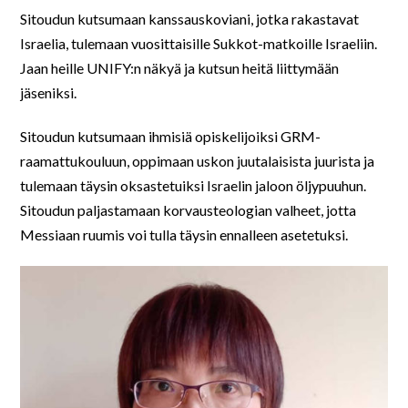
Sitoudun kutsumaan kanssauskoviani, jotka rakastavat
Israelia, tulemaan vuosittaisille Sukkot-matkoille Israeliin.
Jaan heille UNIFY:n näkyä ja kutsun heitä liittymään
jäseniksi.
Sitoudun kutsumaan ihmisiä opiskelijoiksi GRM-
raamattukouluun, oppimaan uskon juutalaisista juurista ja
tulemaan täysin oksastetuiksi Israelin jaloon öljypuuhun.
Sitoudun paljastamaan korvausteologian valheet, jotta
Messiaan ruumis voi tulla täysin ennalleen asetetuksi.