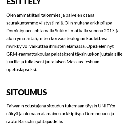
ESITTELY
Olen ammatiltani talonmies ja palvelen osana
seurakuntamme ylistystiimiä. Olin mukana arkkipiispa
Dominiquaen johtamalla Sukkot-matkalla vuonna 2017, ja
aloin ymmärtää, miten korvausteologian kuolettava
myrkky voi vaikuttaa ihmisten elämässä. Opiskelen nyt
GRM-raamattukoulua palatakseni täysin uskon juutalaisille
juurille ja tullakseni juutalaisen Messias Jeshuan
opetuslapseksi.
SITOUMUS
Taiwanin edustajana sitoudun tukemaan täysin UNIFY:n
näkyä ja olemaan alamainen arkkipiispa Dominquaen ja
rabbi Baruchin johtajuudelle.