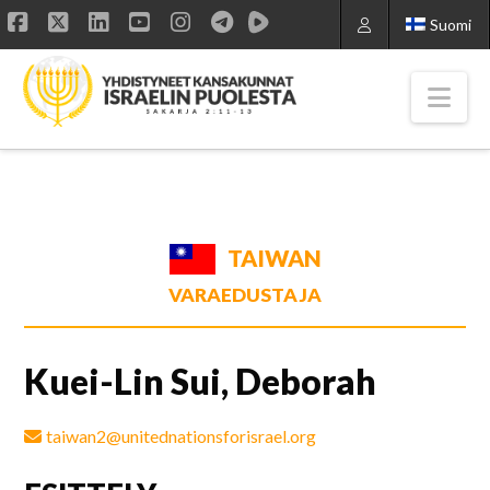
Suomi
Facebook
X
LinkedIn
YouTube
Instagram
Nav
TAIWAN
VARAEDUSTAJA
Kuei-Lin Sui, Deborah
taiwan2@unitednationsforisrael.org