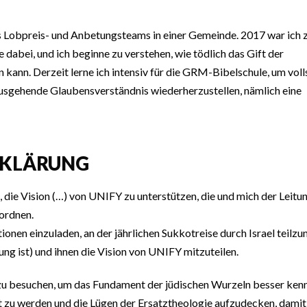
es Lobpreis- und Anbetungsteams in einer Gemeinde. 2017 war ich
abei, und ich beginne zu verstehen, wie tödlich das Gift der
kann. Derzeit lerne ich intensiv für die GRM-Bibelschule, um voll
sgehende Glaubensverständnis wiederherzustellen, nämlich eine
RKLÄRUNG
, die Vision (…) von UNIFY zu unterstützen, die und mich der Leitu
ordnen.
tionen einzuladen, an der jährlichen Sukkotreise durch Israel teilz
g ist) und ihnen die Vision von UNIFY mitzuteilen.
zu besuchen, um das Fundament der jüdischen Wurzeln besser ken
ft zu werden und die Lügen der Ersatztheologie aufzudecken, damit