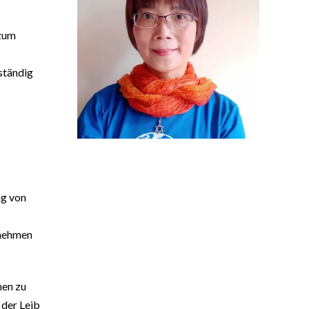
 zum
ständig
ng von
unehmen
nen zu
 der Leib