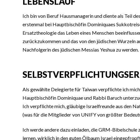
LEBENSLAUF
Ich bin von Beruf Hausmanagerin und diente als Teil d
erstenmal bei Hauptbischöfin Dominiquaes Sukkotreise d
Ersatztheologie das Leben eines Menschen beeinflussen 
zurückzukommen und das von den jüdischen Wurzeln au
Nachfolgerin des jüdischen Messias Yeshua zu werden.
SELBSTVERPFLICHTUNGSE
Als gewählte Delegierte für Taiwan verpflichte ich mich
Hauptbischöfin Dominiquae und Rabbi Baruch unterzu
Ich verpflichte mich, gläubige Israelfreunde aus den Na
(was für die Mitglieder von UNIFY von größter Bedeutun
Ich werde andere dazu einladen, die GRM-Bibelschule 
lernen, wirklich in den guten Ölbaum Israel eingepfrop