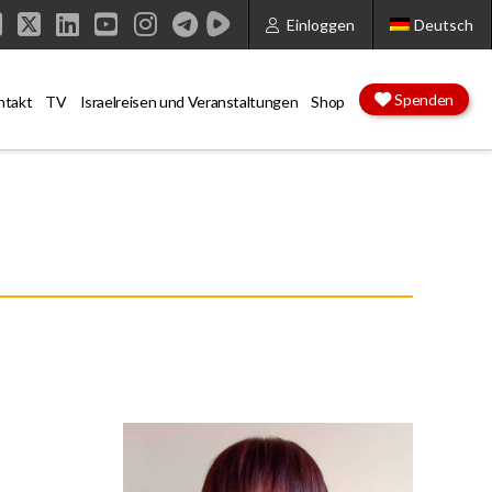
Einloggen
Deutsch
Facebook
X
LinkedIn
YouTube
Instagram
Spenden
ntakt
TV
Israelreisen und Veranstaltungen
Shop