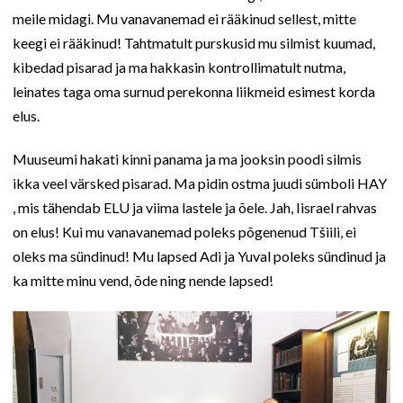
meile midagi. Mu vanavanemad ei rääkinud sellest, mitte
keegi ei rääkinud! Tahtmatult purskusid mu silmist kuumad,
kibedad pisarad ja ma hakkasin kontrollimatult nutma,
leinates taga oma surnud perekonna liikmeid esimest korda
elus.
Muuseumi hakati kinni panama ja ma jooksin poodi silmis
ikka veel värsked pisarad. Ma pidin ostma juudi sümboli HAY
, mis tähendab ELU ja viima lastele ja õele. Jah, Iisrael rahvas
on elus! Kui mu vanavanemad poleks põgenenud Tšiili, ei
oleks ma sündinud! Mu lapsed Adi ja Yuval poleks sündinud ja
ka mitte minu vend, õde ning nende lapsed!