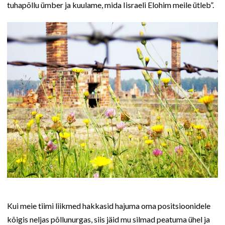
tuhapõllu ümber ja kuulame, mida Iisraeli Elohim meile ütleb”.
Kui meie tiimi liikmed hakkasid hajuma oma positsioonidele
kõigis neljas põllunurgas, siis jäid mu silmad peatuma ühel ja