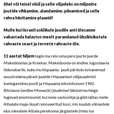
ühel või teisel viisil ja selle viljadeks on miljonite
juutide vihkamine, alandamine, piinamised ja selle
rahva hävitamise plaanid!
Mulle kui Iisraeli usklikule juudile anti ülesanne
vabastada halastus meelt parandanud üksikisikutele
rahvaste seast ja tervete rahvaste üle.
11 aastat hiljem
tegin ma reisi oma pere juurte juurde
Makedoonias ja Kreekas. Makedoonia on endine Jugoslaavia
liiduvabariik, kuhu mu hispaania- juudi päritolu esivanemad
asusid elama pärast juutide Hispaaniast väljasaatmist
kuningavõimu poolt ja Hispaania inkvisitsiooni 1942.
Bitolasse (endine Monastir) jõudmisel läbisid mu hinge
tugevad emotsioonid, kui meie vastuvõtja ja giid näitas meile
Albalate maja-ilusat renoveeritud lossi, mis kuulub viimastele
elus olevatele Albala perekonna järglastele (minu isa