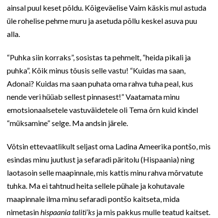
ainsal puul keset põldu. Kõigeväelise Vaim käskis mul astuda
üle rohelise pehme muru ja asetuda põllu keskel asuva puu
alla.
“Puhka siin korraks”, sosistas ta pehmelt, “heida pikali ja
puhka”. Kõik minus tõusis selle vastu! “Kuidas ma saan,
Adonai? Kuidas ma saan puhata oma rahva tuha peal, kus
nende veri hüüab sellest pinnasest!” Vaatamata minu
emotsionaalsetele vastuväidetele oli Tema õrn kuid kindel
“müksamine” selge. Ma andsin järele.
Võtsin ettevaatlikult seljast oma Ladina Ameerika pontšo, mis
esindas minu juutlust ja sefaradi päritolu (Hispaania) ning
laotasoin selle maapinnale, mis kattis minu rahva mõrvatute
tuhka. Ma ei tahtnud heita sellele pühale ja kohutavale
maapinnale ilma minu sefaradi pontšo kaitseta, mida
nimetasin
hispaania taliti’ks
ja mis pakkus mulle teatud kaitset.