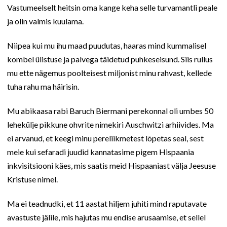
Vastumeelselt heitsin oma kange keha selle turvamantli peale
ja olin valmis kuulama.
Niipea kui mu ihu maad puudutas, haaras mind kummalisel
kombel ülistuse ja palvega täidetud puhkeseisund. Siis rullus
mu ette nägemus poolteisest miljonist minu rahvast, kellede
tuha rahu ma häirisin.
Mu abikaasa rabi Baruch Biermani perekonnal oli umbes 50
lehekülje pikkune ohvrite nimekiri Auschwitzi arhiivides. Ma
ei arvanud, et keegi minu pereliikmetest lõpetas seal, sest
meie kui sefaradi juudid kannatasime pigem Hispaania
inkvisitsiooni käes, mis saatis meid Hispaaniast välja Jeesuse
Kristuse nimel.
Ma ei teadnudki, et 11 aastat hiljem juhiti mind raputavate
avastuste jälile, mis hajutas mu endise arusaamise, et sellel