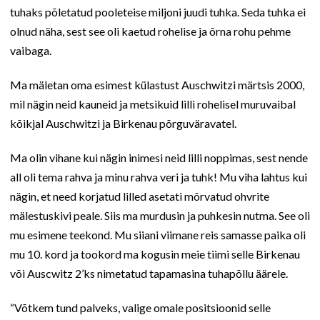
tuhaks põletatud pooleteise miljoni juudi tuhka. Seda tuhka ei
olnud näha, sest see oli kaetud rohelise ja õrna rohu pehme
vaibaga.
Ma mäletan oma esimest külastust Auschwitzi märtsis 2000,
mil nägin neid kauneid ja metsikuid lilli rohelisel muruvaibal
kõikjal Auschwitzi ja Birkenau põrguväravatel.
Ma olin vihane kui nägin inimesi neid lilli noppimas, sest nende
all oli tema rahva ja minu rahva veri ja tuhk! Mu viha lahtus kui
nägin, et need korjatud lilled asetati mõrvatud ohvrite
mälestuskivi peale. Siis ma murdusin ja puhkesin nutma. See oli
mu esimene teekond. Mu siiani viimane reis samasse paika oli
mu 10. kord ja tookord ma kogusin meie tiimi selle Birkenau
või Auscwitz 2’ks nimetatud tapamasina tuhapõllu äärele.
“Võtkem tund palveks, valige omale positsioonid selle