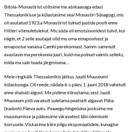
Bitola-Monastirist sõitsime me abikaasaga edasi
Thessalonikisse ja külastasime seal Monastiri Sünagogi, mis
oli asutatud 1923.a Monastirist tulnud juutide poolt enne
Hitleri võimuletulekut. Mu süda oli emotsioonidest tulvil, kui
nägin, et 2 selle asutajat olid mu oma emapoolsest ja
emapoolse vanaisa Camhi perekonnast. Samm-sammult
avastasin ma perekonna juuri, kuid ma polnud valmis selleks,
mida ma sain teada järgmisena…
Meie ringkäik Thessalonikis jätkus Juudi Muuseumi
külastusega. Oli reede, nädala 6-s päev, 1. juuni 2018 vahetult
enne shabati algust. Me pidime kiirustama, sest Juudi
Muuseum pidi varakult suletama peatselt algavat Püha
(kadosh) Päeva auks. Peaaegu hingetuina jooksime me
muuseumisse ja pääsesime väravatest läbi ülemisele
korrusele. Viskasime kiire pilgu eksponaatidele, kunagise