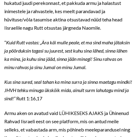
hukatud juudi perekonnast, et pakkuda armu ja halastust
inimestele ja rahvastele, kes meelt parandavad ja
hüvituse/võla tasumise aktina otsustavad nüüd teha head
Iisraelile nagu Rutt otsustas järgneda Naomile.
“
Kuid Rutt vastas: „Ära käi mulle peale, et ma sind maha jätaksin
ja pöörduksin tagasi su juurest, sest kuhu sina lähed, sinna lähen
ka mina, ja kuhu sina jääd, sinna jään minagi! Sinu rahvas on
minu rahvas ja sinu Jumal on minu Jumal.
Kus sina sured, seal tahan ka mina surra ja sinna maetagu mindki!
JHVH tehku minuga ükskõik mida, ainult surm lahutagu mind ja
sind!”
Rutt 1:16,17
Armu aken on avatud vaid LÜHIKESEKS AJAKS ja Ühinenud
Rahvad Iisraeli eest on see platform, mis on antud meile
selleks, et vabastada arm, mis põhineb meeleparandusel ning