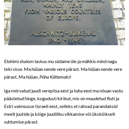
Elohimi shalom laskus mu südame üle ja mähkis mind nagu
teki sisse. Ma hüüan nende vere pärast. Ma hüüan nende vere
pärast, Ma hüüan,
Püha Kättemaks
!
Iga mõrvatud juudi verepiisa eest ja tuha eest ma nõuan vastu
päästetud hinge, kogudust/kirikut, mis on muudetud Ruti ja
Estri vaimsusse Iisraeli eest, selleks et rahvad parandaksid
meelt juutide ja kõige juudiliku vihkamise või ükskõikselt
suhtumise pärast.