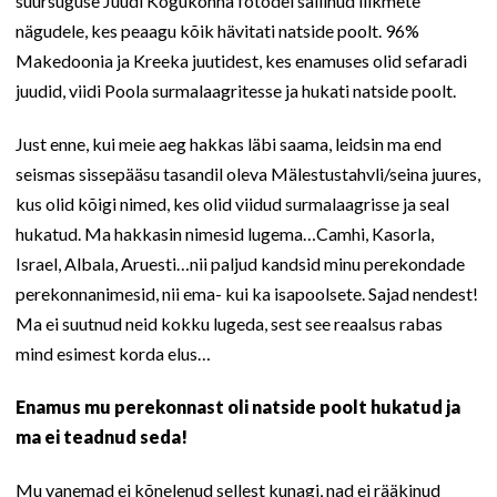
suursuguse Juudi Kogukonna fotodel säilinud liikmete
nägudele, kes peaagu kõik hävitati natside poolt. 96%
Makedoonia ja Kreeka juutidest, kes enamuses olid sefaradi
juudid, viidi Poola surmalaagritesse ja hukati natside poolt.
Just enne, kui meie aeg hakkas läbi saama, leidsin ma end
seismas sissepääsu tasandil oleva Mälestustahvli/seina juures,
kus olid kõigi nimed, kes olid viidud surmalaagrisse ja seal
hukatud. Ma hakkasin nimesid lugema…Camhi, Kasorla,
Israel, Albala, Aruesti…nii paljud kandsid minu perekondade
perekonnanimesid, nii ema- kui ka isapoolsete. Sajad nendest!
Ma ei suutnud neid kokku lugeda, sest see reaalsus rabas
mind esimest korda elus…
Enamus mu perekonnast oli natside poolt hukatud ja
ma ei teadnud seda!
Mu vanemad ei kõnelenud sellest kunagi, nad ei rääkinud