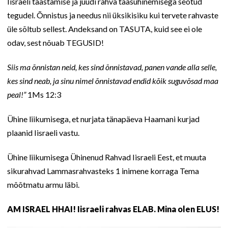
Iisraeli taastamise ja juudi rahva taasühinemisega seotud
tegudel. Õnnistus ja needus nii üksikisiku kui tervete rahvaste
üle sõltub sellest. Andeksand on TASUTA, kuid see ei ole
odav, sest nõuab TEGUSID!
Siis ma õnnistan neid, kes sind õnnistavad, panen vande alla selle,
kes sind neab, ja sinu nimel õnnistavad endid kõik suguvõsad maa
peal!”
1Ms 12:3
Ühine liikumisega, et nurjata tänapäeva Haamani kurjad
plaanid Iisraeli vastu.
Ühine liikumisega Ühinenud Rahvad Iisraeli Eest, et muuta
sikurahvad Lammasrahvasteks 1 inimene korraga Tema
mõõtmatu armu läbi.
AM ISRAEL HHAI! Iisraeli rahvas ELAB. Mina olen ELUS!