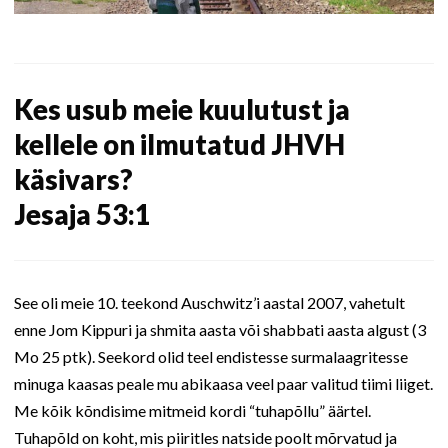
Kes usub meie kuulutust ja
kellele on ilmutatud JHVH
käsivars?
Jesaja 53:1
See oli meie 10. teekond Auschwitz’i aastal 2007, vahetult
enne Jom Kippuri ja shmita aasta või shabbati aasta algust (3
Mo 25 ptk). Seekord olid teel endistesse surmalaagritesse
minuga kaasas peale mu abikaasa veel paar valitud tiimi liiget.
Me kõik kõndisime mitmeid kordi “tuhapõllu” äärtel.
Tuhapõld on koht, mis piiritles natside poolt mõrvatud ja