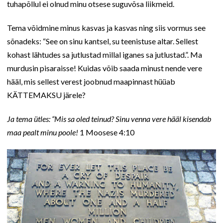
tuhapõllul ei olnud minu otsese suguvõsa liikmeid.
Tema võidmine minus kasvas ja kasvas ning siis vormus see
sõnadeks: “See on sinu kantsel, su teenistuse altar. Sellest
kohast lähtudes sa jutlustad millal iganes sa jutlustad.”. Ma
murdusin pisaraisse! Kuidas võib saada minust nende vere
hääl, mis sellest verest joobnud maapinnast hüüab
KÄTTEMAKSU järele?
Ja tema ütles: “Mis sa oled teinud? Sinu venna vere hääl kisendab
maa pealt minu poole!
1 Moosese 4:10