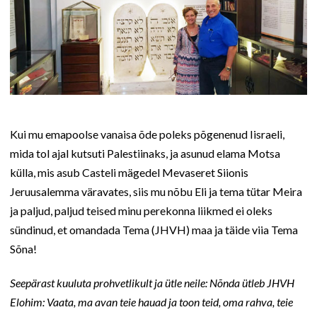
Kui mu emapoolse vanaisa õde poleks põgenenud Iisraeli,
mida tol ajal kutsuti Palestiinaks, ja asunud elama Motsa
külla, mis asub Casteli mägedel Mevaseret Siionis
Jeruusalemma väravates, siis mu nõbu Eli ja tema tütar Meira
ja paljud, paljud teised minu perekonna liikmed ei oleks
sündinud, et omandada Tema (JHVH) maa ja täide viia Tema
Sõna!
Seepärast kuuluta prohvetlikult ja ütle neile: Nõnda ütleb JHVH
Elohim: Vaata, ma avan teie hauad ja toon teid, oma rahva, teie