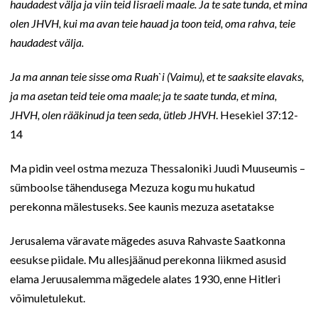
haudadest välja ja viin teid Iisraeli maale. Ja te sate tunda, et mina
olen JHVH, kui ma avan teie hauad ja toon teid, oma rahva, teie
haudadest välja.
Ja ma annan teie sisse oma Ruah`i (Vaimu), et te saaksite elavaks,
ja ma asetan teid teie oma maale; ja te saate tunda, et mina,
JHVH, olen rääkinud ja teen seda, ütleb JHVH
. Hesekiel 37:12-
14
Ma pidin veel ostma mezuza Thessaloniki Juudi Muuseumis –
sümboolse tähendusega Mezuza kogu mu hukatud
perekonna mälestuseks. See kaunis mezuza asetatakse
Jerusalema väravate mägedes asuva Rahvaste Saatkonna
eesukse piidale. Mu allesjäänud perekonna liikmed asusid
elama Jeruusalemma mägedele alates 1930, enne Hitleri
võimuletulekut.