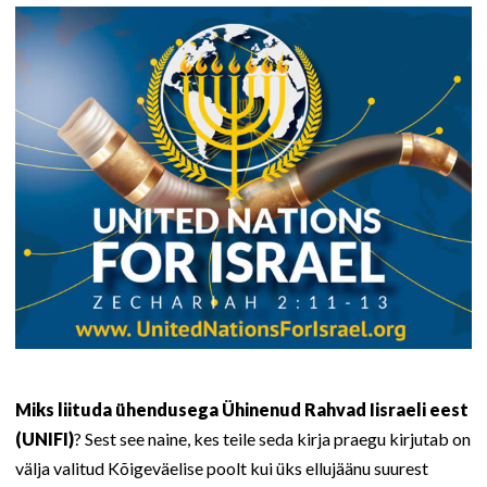
Miks liituda ühendusega Ühinenud Rahvad Iisraeli eest
(UNIFI)
? Sest see naine, kes teile seda kirja praegu kirjutab on
välja valitud Kõigeväelise poolt kui üks ellujäänu suurest