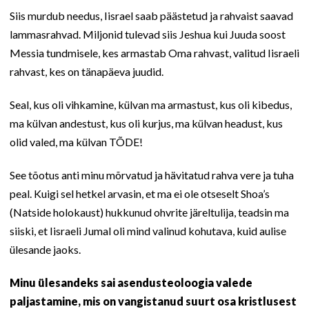
Siis murdub needus, Iisrael saab päästetud ja rahvaist saavad
lammasrahvad. Miljonid tulevad siis Jeshua kui Juuda soost
Messia tundmisele, kes armastab Oma rahvast, valitud Iisraeli
rahvast, kes on tänapäeva juudid.
Seal, kus oli vihkamine, külvan ma armastust, kus oli kibedus,
ma külvan andestust, kus oli kurjus, ma külvan headust, kus
olid valed, ma külvan TÕDE!
See tõotus anti minu mõrvatud ja hävitatud rahva vere ja tuha
peal. Kuigi sel hetkel arvasin, et ma ei ole otseselt Shoa’s
(Natside holokaust) hukkunud ohvrite järeltulija, teadsin ma
siiski, et Iisraeli Jumal oli mind valinud kohutava, kuid aulise
ülesande jaoks.
Minu ülesandeks sai asendusteoloogia valede
paljastamine, mis on vangistanud suurt osa kristlusest