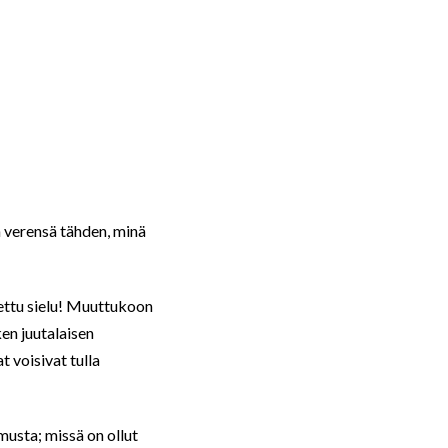
n verensä tähden, minä
tettu sielu! Muuttukoon
ken juutalaisen
t voisivat tulla
musta; missä on ollut