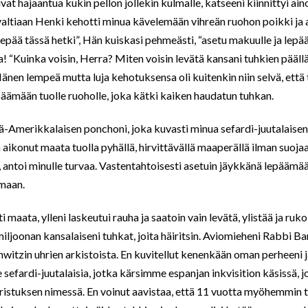
ivat hajaantua kukin pellon jollekin kulmalle, katseeni kiinnittyi ai
valtiaan Henki kehotti minua kävelemään vihreän ruohon poikki ja
Lepää tässä hetki”, Hän kuiskasi pehmeästi, “asetu makuulle ja lepä
a! “Kuinka voisin, Herra? Miten voisin levätä kansani tuhkien pääll
änen lempeä mutta luja kehotuksensa oli kuitenkin niin selvä, että 
päämään tuolle ruoholle, joka kätki kaiken haudatun tuhkan.
elä-Amerikkalaisen ponchoni, joka kuvasti minua sefardi-juutalaisen
n aikonut maata tuolla pyhällä, hirvittävällä maaperällä ilman suojaa
t, antoi minulle turvaa. Vastentahtoisesti asetuin jäykkänä lepäämää
maan.
maata, ylleni laskeutui rauha ja saatoin vain levätä, ylistää ja rukoi
miljoonan kansalaiseni tuhkat, joita häiritsin. Aviomieheni Rabbi B
chwitzin uhrien arkistoista. En kuvitellut kenenkään oman perheeni
sefardi-juutalaisia, jotka kärsimme espanjan inkvisition käsissä, 
istuksen nimessä. En voinut aavistaa, että 11 vuotta myöhemmin t