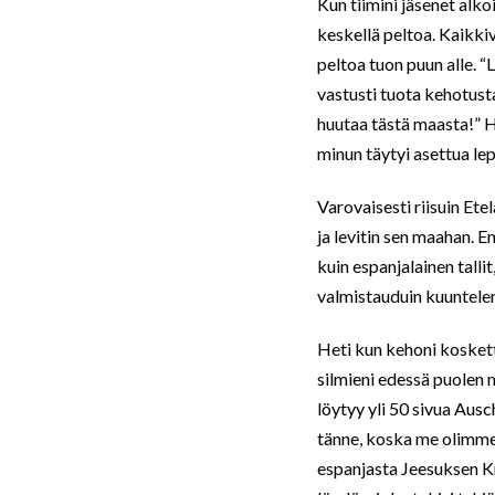
Kun tiimini jäsenet alko
keskellä peltoa. Kaikki
peltoa tuon puun alle. “
vastusti tuota kehotust
huutaa tästä maasta!” H
minun täytyi asettua le
Varovaisesti riisuin Et
ja levitin sen maahan. E
kuin espanjalainen talli
valmistauduin kuuntele
Heti kun kehoni kosketti 
silmieni edessä puolen 
löytyy yli 50 sivua Aus
tänne, koska me olimme 
espanjasta Jeesuksen Kr