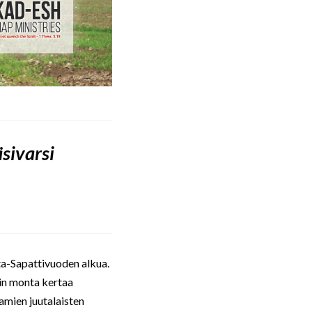
sivarsi
a-Sapattivuoden alkua.
uin monta kertaa
amien juutalaisten