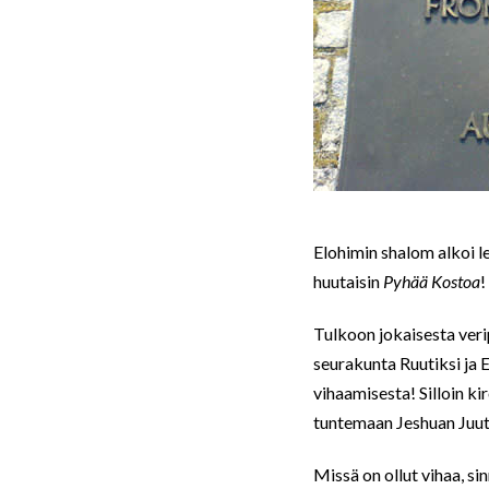
Elohimin shalom alkoi l
huutaisin
Pyhää Kostoa
!
Tulkoon jokaisesta veri
seurakunta Ruutiksi ja E
vihaamisesta! Silloin ki
tuntemaan Jeshuan Juuta
Missä on ollut vihaa, s