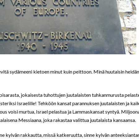
evitä sydämeeni kietoen minut kuin peittoon. Minä huutaisin heidä
pisarasta, jokaisesta tuhottujen juutalaisten tuhkanmurusta pelas
steriksi Israelille! Tehköön kansat parannuksen juutalaisten ja kai
rous voisi murtua, Israel pelastua ja Lammaskansat syntyä. Miljoona
laisena Messiaana, joka rakastaa valittua juutalaista kansaansa.
inne kylvän rakkautta, missä katkeruutta, sinne kylvän anteeksianta