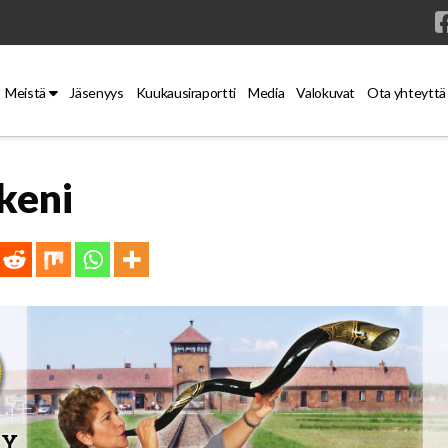
Meistä
Jäsenyys
Kuukausiraportti
Media
Valokuvat
Ota yhteyttä
keni