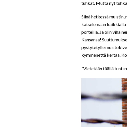
tuhkat. Mutta nyt tuhka
Siinä hetkessä muistin,
katselemaan kaikkialla 
porteilla. Ja olin vihain
Kansansa! Suuttumukseni
pystytetylle muistokivel
kymmenettä kertaa. Koko
“Vietetään täällä tunti r