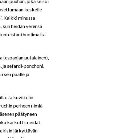
noaan puuhun, joka seisoi
 asettumaan keskelle
ä”. Kaikki minussa
ä, kun heidän verensä
tunteistani huolimatta
a (espanjanjuutalainen),
, ja sefardi-ponchoni,
n sen päälle ja
lla. Ja kuvittelin
aruchin perheen nimiä
 jäsenen päätyneen
joka karkotti meidät
ekisin järkyttävän