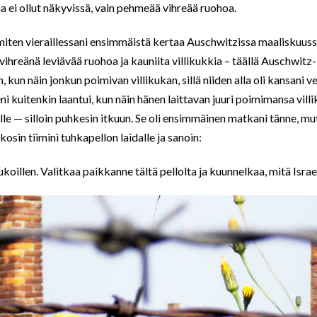
a ei ollut näkyvissä, vain pehmeää vihreää ruohoa.
 miten vieraillessani ensimmäistä kertaa Auschwitzissa maaliskuuss
vihreänä leviävää ruohoa ja kauniita villikukkia – täällä Auschwitz
en, kun näin jonkun poimivan villikukan, sillä niiden alla oli kansani
 kuitenkin laantui, kun näin hänen laittavan juuri poimimansa vill
le — silloin puhkesin itkuun. Se oli ensimmäinen matkani tänne, mutt
sin tiimini tuhkapellon laidalle ja sanoin:
ukoillen. Valitkaa paikkanne tältä pellolta ja kuunnelkaa, mitä Israe