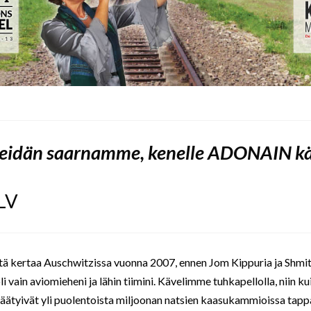
eidän saarnamme, kenelle ADONAIN kä
TLV
 kertaa Auschwitzissa vuonna 2007, ennen Jom Kippuria ja Shmit
i vain aviomieheni ja lähin tiimini. Kävelimme tuhkapellolla, niin k
äätyivät yli puolentoista miljoonan natsien kaasukammioissa tapp