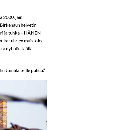
a 2000, jäin
-Birkenaun helvetin
 veri ja tuhka – HÄNEN
ikukat uhrien muistoksi
a nyt olin täällä
lin Jumala teille puhuu.”