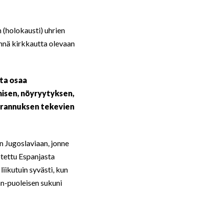
n (holokausti) uhrien
äynnä kirkkautta olevaan
nta osaa
amisen, nöyryytyksen,
rannuksen tekevien
n Jugoslaviaan, jonne
otettu Espanjasta
iikutuin syvästi, kun
an-puoleisen sukuni