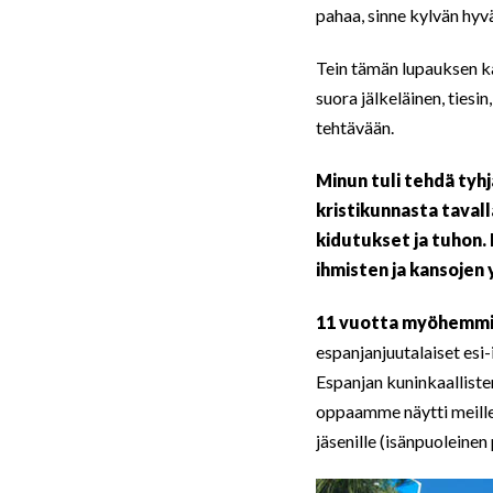
pahaa, sinne kylvän hy
Tein tämän lupauksen kan
suora jälkeläinen, tiesi
tehtävään.
Minun tuli tehd
ä tyh
kristikunnasta tavall
kidutukset ja tuhon.
ihmisten ja kansojen y
11 vuotta myöhemm
espanjanjuutalaiset esi
Espanjan kuninkaallisten
oppaamme näytti meille 
jäsenille (isänpuoleinen