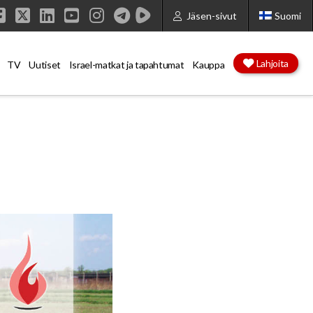
Jäsen-sivut
Suomi
Facebook
X
LinkedIn
YouTube
Instagram
Lahjoita
TV
Uutiset
Israel-matkat ja tapahtumat
Kauppa