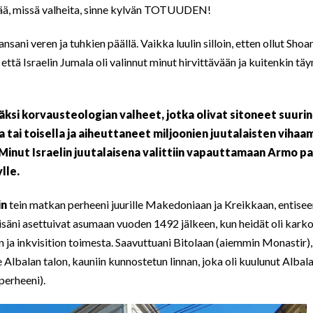
vää, missä valheita, sinne kylvän TOTUUDEN!
sani veren ja tuhkien päällä. Vaikka luulin silloin, etten ollut Shoa
n, että Israelin Jumala oli valinnut minut hirvittävään ja kuitenkin t
jäksi korvausteologian valheet, jotka olivat sitoneet suuri
a tai toisella ja aiheuttaneet miljoonien juutalaisten viha
Minut Israelin juutalaisena valittiin vapauttamaan
Armo pa
lle.
in
tein matkan perheeni juurille Makedoniaan ja Kreikkaan, entisee
-isäni asettuivat asumaan vuoden 1492 jälkeen, kun heidät oli kark
 ja inkvisition toimesta. Saavuttuani Bitolaan (aiemmin Monastir), l
Albalan talon, kauniin kunnostetun linnan, joka oli kuulunut Albal
 perheeni).