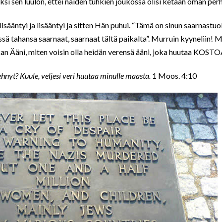
äksi sen luulon, ettei näiden tuhkien joukossa olisi ketään oman perh
lisääntyi ja lisääntyi ja sitten Hän puhui. “Tämä on sinun saarnastuol
ssä tahansa saarnaat, saarnaat tältä paikalta”. Murruin kyyneliin! Mi
kan Ääni, miten voisin olla heidän verensä ääni, joka huutaa KOSTO
tehnyt? Kuule, veljesi veri huutaa minulle maasta.
1 Moos. 4:10