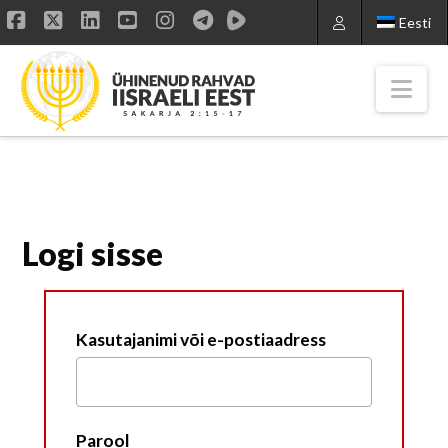
Eesti
Facebook
X
LinkedIn
YouTube
Instagram
Nav
Logi sisse
Kasutajanimi või e-postiaadress
Parool