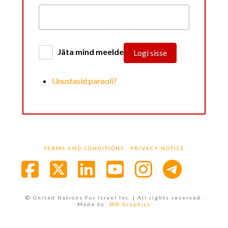
Jäta mind meelde
Logi sisse
Unustasid parooli?
TERMS AND CONDITIONS
PRIVACY NOTICE
Facebook
X
LinkedIn
YouTube
Instagra
© United Nations For Israel Inc. | All rights reserved.
Made by:
WB Graphics