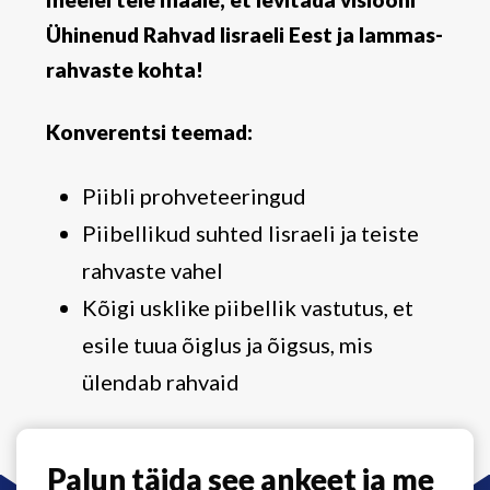
Ühinenud Rahvad Iisraeli Eest ja lammas-
rahvaste kohta!
Konverentsi teemad:
Piibli prohveteeringud
Piibellikud suhted Iisraeli ja teiste
rahvaste vahel
Kõigi usklike piibellik vastutus, et
esile tuua õiglus ja õigsus, mis
ülendab rahvaid
Palun täida see ankeet ja me