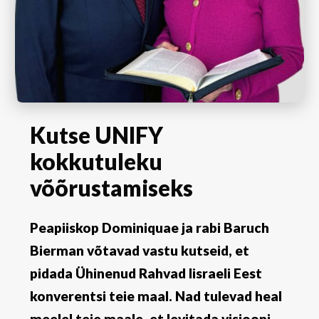
Kutse UNIFY
kokkutuleku
võõrustamiseks
Peapiiskop Dominiquae ja rabi Baruch
Bierman võtavad vastu kutseid, et
pidada Ühinenud Rahvad Iisraeli Eest
konverentsi teie maal. Nad tulevad heal
meelel teie maale, et levitada visiooni