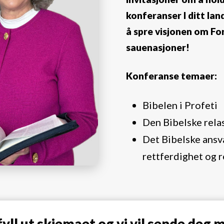
konferanser I ditt land.
å spre visjonen om Fo
sauenasjoner!
Konferanse temaer:
Bibelen i Profeti
Den Bibelske rela
Det Bibelske ansva
rettferdighet og 
fyll ut skjemaet og vi vil sende deg 