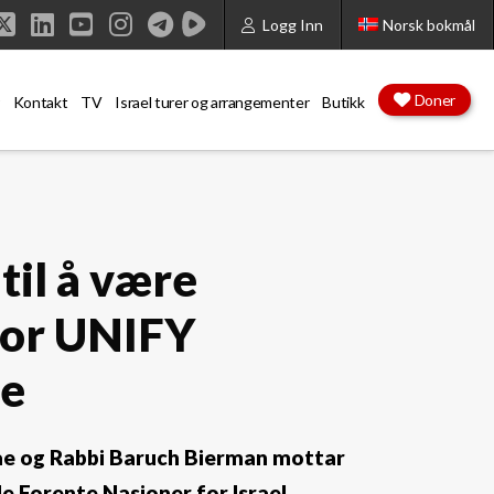
Logg Inn
Norsk bokmål
cebook
X
LinkedIn
YouTube
Instagram
Doner
Kontakt
TV
Israel turer og arrangementer
Butikk
 til å være
for UNIFY
se
e og Rabbi Baruch Bierman mottar
de Forente Nasjoner for Israel