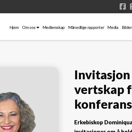
Fa
Hjem
Om oss
Medlemskap
Månedlige rapporter
Media
Bilder
Invitasjon
vertskap 
konferan
Erkebiskop Dominiqua
invitasjoner om å hol