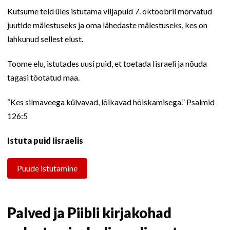
Kutsume teid üles istutama viljapuid 7. oktoobril mõrvatud
juutide mälestuseks ja oma lähedaste mälestuseks, kes on
lahkunud sellest elust.
Toome elu, istutades uusi puid, et toetada Iisraeli ja nõuda
tagasi tõotatud maa.
“Kes silmaveega külvavad, lõikavad hõiskamisega.” Psalmid
126:5
Istuta puid Iisraelis
Puude istutamine
Palved ja Piibli kirjakohad