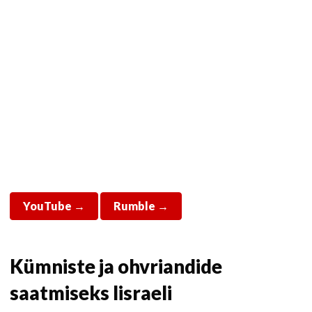
YouTube →
Rumble →
Kümniste ja ohvriandide
saatmiseks Iisraeli