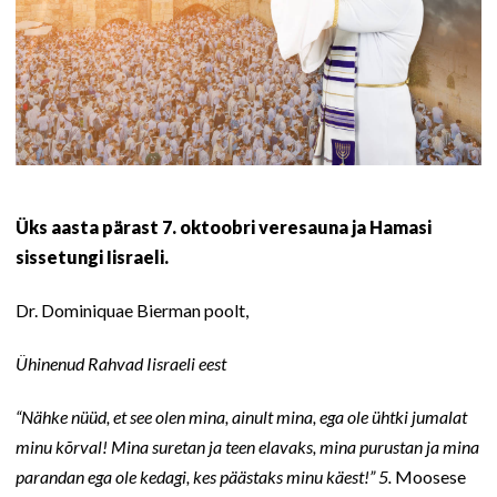
Üks aasta pärast 7. oktoobri veresauna ja Hamasi
sissetungi Iisraeli.
Dr. Dominiquae Bierman poolt,
Ühinenud Rahvad Iisraeli eest
“Nähke nüüd, et see olen mina, ainult mina, ega ole ühtki jumalat
minu kõrval! Mina suretan ja teen elavaks, mina purustan ja mina
parandan ega ole kedagi, kes päästaks minu käest!” 5.
Moosese