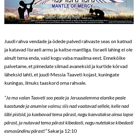
Juudi rahva vendade ja õdede palved rahvaste seas on katnud
ja katavad Iisraeli armu ja kaitse mantliga. Iisraeli lahing ei ole
ainult tema enda, vaid kogu vaba maailma eest. Ennekõike
palvetame, et pimedate silmad avaneksid ja kurtide kõrvad
läheksid lahti, et juudi Messia Taaveti kojast, kuningate
kuningas, ilmuks taaskord oma rahvale.
“Ja ma valan Taaveti soo peale ja Jeruusalemma elanike peale
kaastunde ja anumise vaimu; siis nad vaatavad sellele, kelle nad
läbi pistsid, ja kaebavad tema pärast, nagu kaevatakse ainsa lapse
pärast, ja nutavad tema pärast kibedasti, nagu nutetakse kibedasti
esmasündinu pärast!”
Sakarja 12:10