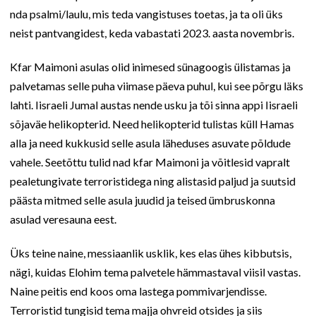
nda psalmi/laulu, mis teda vangistuses toetas, ja ta oli üks
neist pantvangidest, keda vabastati 2023. aasta novembris.
Kfar Maimoni asulas olid inimesed sünagoogis ülistamas ja
palvetamas selle puha viimase päeva puhul, kui see põrgu läks
lahti. Iisraeli Jumal austas nende usku ja tõi sinna appi Iisraeli
sõjaväe helikopterid. Need helikopterid tulistas küll Hamas
alla ja need kukkusid selle asula läheduses asuvate põldude
vahele. Seetõttu tulid nad kfar Maimoni ja võitlesid vapralt
pealetungivate terroristidega ning alistasid paljud ja suutsid
päästa mitmed selle asula juudid ja teised ümbruskonna
asulad veresauna eest.
Üks teine naine, messiaanlik usklik, kes elas ühes kibbutsis,
nägi, kuidas Elohim tema palvetele hämmastaval viisil vastas.
Naine peitis end koos oma lastega pommivarjendisse.
Terroristid tungisid tema majja ohvreid otsides ja siis