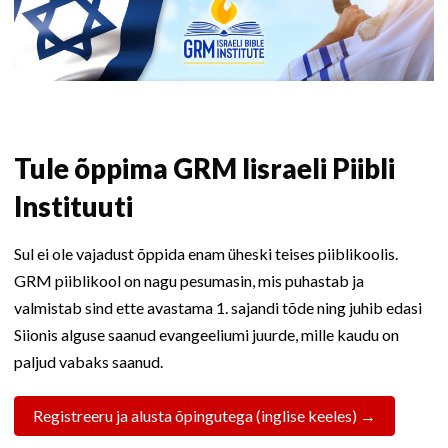
Tule õppima GRM Iisraeli Piibli
Instituuti
Sul ei ole vajadust õppida enam üheski teises piiblikoolis.
GRM piiblikool on nagu pesumasin, mis puhastab ja
valmistab sind ette avastama 1. sajandi tõde ning juhib edasi
Siionis alguse saanud evangeeliumi juurde, mille kaudu on
paljud vabaks saanud.
Registreeru ja alusta õpingutega (inglise keeles) →