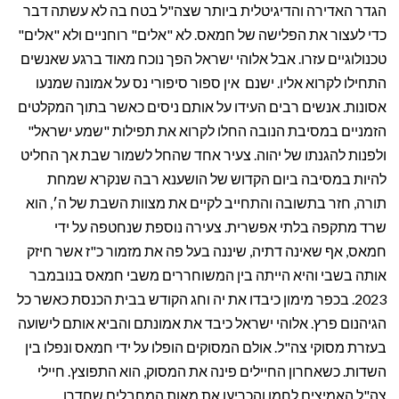
הגדר האדירה והדיגיטלית ביותר שצה"ל בטח בה לא עשתה דבר
כדי לעצור את הפלישה של חמאס. לא "אלים" רוחניים ולא "אלים"
טכנולוגיים עזרו. אבל אלוהי ישראל הפך נוכח מאוד ברגע שאנשים
התחילו לקרוא אליו. ישנם אין ספור סיפורי נס על אמונה שמנעו
אסונות. אנשים רבים העידו על אותם ניסים כאשר בתוך המקלטים
הזמניים במסיבת הנובה החלו לקרוא את תפילות "שמע ישראל"
ולפנות להגנתו של יהוה. צעיר אחד שהחל לשמור שבת אך החליט
להיות במסיבה ביום הקדוש של הושענא רבה שנקרא שמחת
תורה, חזר בתשובה והתחייב לקיים את מצוות השבת של ה׳, הוא
שרד מתקפה בלתי אפשרית. צעירה נוספת שנחטפה על ידי
חמאס, אף שאינה דתיה, שיננה בעל פה את מזמור כ"ז אשר חיזק
אותה בשבי והיא הייתה בין המשוחררים משבי חמאס בנובמבר
2023. בכפר מימון כיבדו את יה וחג הקודש בבית הכנסת כאשר כל
הגיהנום פרץ. אלוהי ישראל כיבד את אמונתם והביא אותם לישועה
בעזרת מסוקי צה"ל. אולם המסוקים הופלו על ידי חמאס ונפלו בין
השדות. כשאחרון החיילים פינה את המסוק, הוא התפוצץ. חיילי
צה"ל האמיצים לחמו והכריעו את מאות המחבלים שחדרו