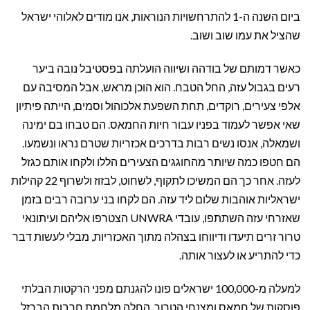
ביום השנה ה-1 להתרחשויות הנוראות, אנו מודים לאלוהי ישראל
שהציל את עמו שוב ושוב.
כאשר דמותם של בודהה ושיווה הועלתה בפסטיבל נובה ביער
רעים בגבול עזה, החל הטבח. הוא הוכן מראש, אבל המסיבה עם
אלפי צעירים, רוקדים, תחת השפעת אלכוהול וסמים, הייתה פיתיון
שאי אפשר לעמוד בפניו עבור חיות החמאס. הם טבחו בם ימינה
ושמאלה, אנסו נשים רבות בדרכים אכזריות שטרם נראו ונשמעו.
הם חטפו כמה שיותר מהחוגגים הצעירים הללו ולקחו אותם כגזל
לעזה. אחר כך הם המשיכו לתקוף, לשחוט, לבזוז ולשרוף 22 קהילות
ישראליות אוהבות שלום ליד עזה. הם לקחו בני ערובה רבים בזמן
שאזרחי עזה השתתפו, עובדי UNWRA הצטרפו אליהם ועיתונאי
טרור זרים תיעדו ודיווחו בצהלה מתוך האכזריות, מבלי לעשות דבר
כדי להתריע או לעצור אותה.
למעלה מ-100,000 ישראלים פונו להגנתם מפני הרקטות הבלתי
פוסקות של חמאס ומצנחי הטרור. החלה מלחמת חרבות הברזל