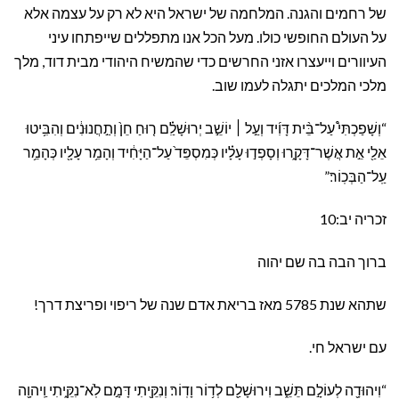
של ​​רחמים והגנה. המלחמה של ישראל היא לא רק על עצמה אלא
על העולם החופשי כולו. מעל הכל אנו מתפללים שייפתחו עיני
העיוורים וייעצרו אזני החרשים כדי שהמשיח היהודי מבית דוד, מלך
מלכי המלכים יתגלה לעמו שוב.
“וְשָׁפַכְתִּי֩ עַל־בֵּ֨ית דָּוִ֜יד וְעַ֣ל ׀ יוֹשֵׁ֣ב יְרוּשָׁלִַ֗ם ר֤וּחַ חֵן֙ וְתַ֣חֲנוּנִ֔ים וְהִבִּ֥יטוּ
אֵלַ֖י אֵ֣ת אֲשֶׁר־דָּקָ֑רוּ וְסָפְד֣וּ עָלָ֗יו כְּמִסְפֵּד֙ עַל־הַיָּחִ֔יד וְהָמֵ֥ר עָלָ֖יו כְּהָמֵ֥ר
עַֽל־הַבְּכֽוֹר׃”
זכריה יב:10
ברוך הבה בה שם יהוה
שתהא שנת 5785 מאז בריאת אדם שנה של ריפוי ופריצת דרך!
עם ישראל חי.
“וִיהוּדָ֖ה לְעוֹלָ֣ם תֵּשֵׁ֑ב וִירוּשָׁלִַ֖ם לְד֥וֹר וָדֽוֹר׃ וְנִקֵּ֖יתִי דָּמָ֣ם לֹֽא־נִקֵּ֑יתִי וַֽיהוָ֖ה