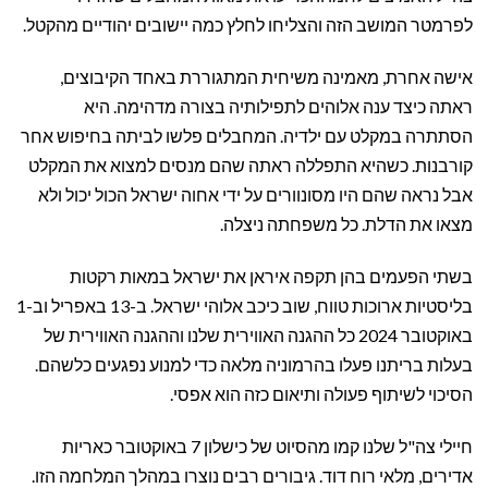
לפרמטר המושב הזה והצליחו לחלץ כמה יישובים יהודיים מהקטל.
אישה אחרת, מאמינה משיחית המתגוררת באחד הקיבוצים,
ראתה כיצד ענה אלוהים לתפילותיה בצורה מדהימה. היא
הסתתרה במקלט עם ילדיה. המחבלים פלשו לביתה בחיפוש אחר
קורבנות. כשהיא התפללה ראתה שהם מנסים למצוא את המקלט
אבל נראה שהם היו מסונוורים על ידי אחוה ישראל הכול יכול ולא
מצאו את הדלת. כל משפחתה ניצלה.
בשתי הפעמים בהן תקפה איראן את ישראל במאות רקטות
בליסטיות ארוכות טווח, שוב כיכב אלוהי ישראל. ב-13 באפריל וב-1
באוקטובר 2024 כל ההגנה האווירית שלנו וההגנה האווירית של
בעלות בריתנו פעלו בהרמוניה מלאה כדי למנוע נפגעים כלשהם.
הסיכוי לשיתוף פעולה ותיאום כזה הוא אפסי.
חיילי צה"ל שלנו קמו מהסיוט של כישלון 7 באוקטובר כאריות
אדירים, מלאי רוח דוד. גיבורים רבים נוצרו במהלך המלחמה הזו.