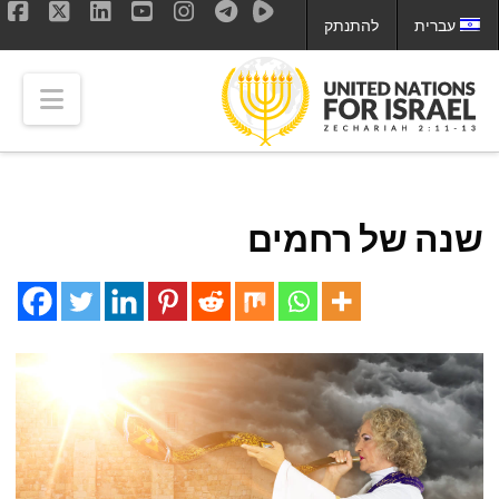
עברית
להתנתק
ok
LinkedIn
X
YouTube
Instagram
tion
שנה של רחמים