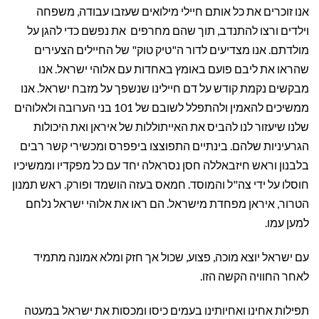
אנו זוכרים את כל אותם חיילי מילואים שעזבו עבודה, משפחה
וילדים ורצו להתנדב, תוך שהם מחרפים את נפשם כדי להגן על
מולדתם. אנו מצדיעים לדור ה"טיק טוק" של החיילים הצעירים
שהראו את ליבם פועם באומץ באחדות עם אלוהי ישראל. אנו
מבקשים נקמת קודש על דם חיילינו שנשפך על מזבח ישראל. אנו
ממשיכים להאמין ולהתפלל לשובם של 101 בני הערובה ולאלוהים
שלנו שיעזור לנו להביס את האייתוללות של איראן ואת היכולות
הגרעיניות שלהם. בינתיים התפוצצו ביפפרס ומכשירי קשר רבים
בלבנון וראש חיזבאללה חסן נסראלה יחד עם כל מפקדיו וממשיכיו
חוסלו על ידי צה"ל והמוסד. חמאס בעזה הושמד ופורק. ראש תמנון
הטרור, איראן מפחדת מישראל. הם ראו את אלוהי ישראל נלחם
למען עמו.
עם ישראל יוצא מוכה, פצוע, שכול אך חזק ומלא אמונה מתמיד
לאחר החוויה הקשה הזו.
תפילות אחינו ואחיותינו בעמים כיסו ומכסות את ישראל במעטה