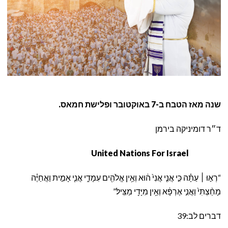
שנה מאז הטבח ב-7 באוקטובר ופלישת חמאס.
ד״ר דומיניקה בירמן
United Nations For Israel
“רְא֣וּ ׀ עַתָּ֗ה כִּ֣י אֲנִ֤י אֲנִי֙ ה֔וּא וְאֵ֥ין אֱלֹהִ֖ים עִמָּדִ֑י אֲנִ֧י אָמִ֣ית וַאֲחַיֶּ֗ה
מָחַ֨צְתִּי֙ וַאֲנִ֣י אֶרְפָּ֔א וְאֵ֥ין מִיָּדִ֖י מַצִּֽיל׃”
דברים לב:39