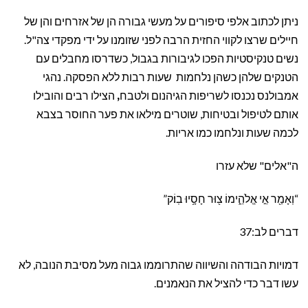
ניתן לכתוב אלפי סיפורים על מעשי גבורה הן של אזרחים והן של
חיילים שרצו לקווי החזית הרבה לפני שזומנו על ידי מפקדי צה"ל.
נשים טנקיסטיות הפכו לגיבורות בגבול, כשדרסו מחבלים עם
הטנקים שלהן כשהן נלחמות שעות רבות ללא הפסקה. נהגי
אמבולנס נכנסו לשריפות הגיהנום ולטבח
,
הצילו רבים והובילו
אותם לטיפול ובטיחות, שוטרים מילאו את פער החוסר בצבא
לכמה שעות ונלחמו כמו אריות.
ה"אלים" שלא עזרו
“וְאָמַ֖ר אֵ֣י אֱלֹהֵ֑ימוֹ צ֖וּר חָסָ֥יוּ בֽוֹ׃ק”
דברים לב:37
דמויות הבודהה והשיווה שהתרוממו גבוה מעל מסיבת הנובה, לא
עשו דבר כדי להציל את הנאמנים.