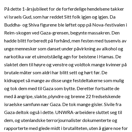
På dette 1-årsjubileet for de forferdelige hendelsene takker
vi Israels Gud, som har reddet Sitt folk igjen og igjen. Da
Buddha- og Shiva figurene ble løftet opp på Nova-festivalen i
Reim-skogen ved Gaza-grensen, begynte massakren. Den
hadde blitt forberedt på forhånd, men festen med tusenvis av
unge mennesker som danset under påvirkning av alkohol og
narkotika var et uimotståelig agn for beistene i Hamas. De
slaktet dem til høyre og venstre og voldtok mange kvinner på
brutale måter som aldri har blitt sett og hørt før. De
kidnappet så mange av disse unge festdeltakerne som mulig
og tok dem med til Gaza som bytte. Deretter fortsatte de
med å angripe, slakte, plyndre og brenne 22 fredselskende
israelske samfunn nær Gaza. De tok mange gisler. Sivile fra
Gaza deltok også i dette. UNWRA-arbeidere sluttet seg til
dem, og utenlandske terrorjournalister dokumenterte og
rapporterte med glede midt i brutaliteten, uten å gjøre noe for