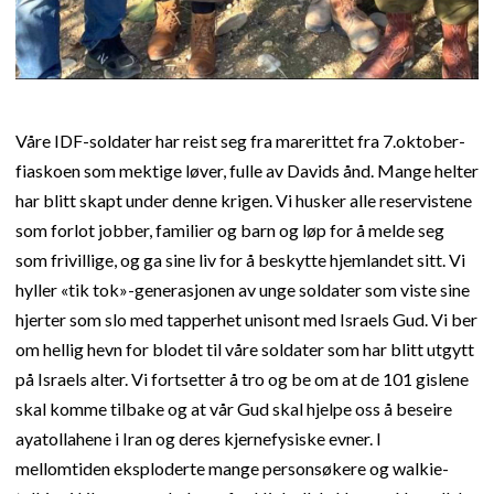
Våre IDF-soldater har reist seg fra marerittet fra 7.oktober-
fiaskoen som mektige løver, fulle av Davids ånd. Mange helter
har blitt skapt under denne krigen. Vi husker alle reservistene
som forlot jobber, familier og barn og løp for å melde seg
som frivillige, og ga sine liv for å beskytte hjemlandet sitt. Vi
hyller «tik tok»-generasjonen av unge soldater som viste sine
hjerter som slo med tapperhet unisont med Israels Gud. Vi ber
om hellig hevn for blodet til våre soldater som har blitt utgytt
på Israels alter. Vi fortsetter å tro og be om at de 101 gislene
skal komme tilbake og at vår Gud skal hjelpe oss å beseire
ayatollahene i Iran og deres kjernefysiske evner. I
mellomtiden eksploderte mange personsøkere og walkie-