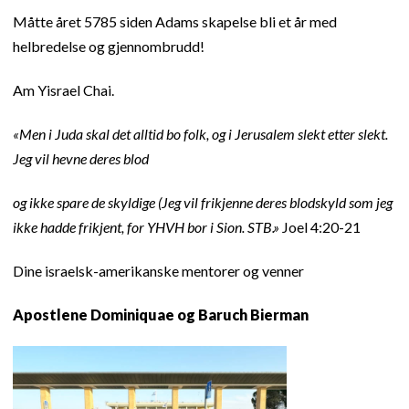
Måtte året 5785 siden Adams skapelse bli et år med
helbredelse og gjennombrudd!
Am Yisrael Chai.
«Men i Juda skal det alltid bo folk, og i Jerusalem slekt etter slekt.
Jeg vil hevne deres blod
og ikke spare de skyldige (Jeg vil frikjenne deres blodskyld som jeg
ikke hadde frikjent, for YHVH bor i Sion. STB.»
Joel 4:20-21
Dine israelsk-amerikanske mentorer og venner
Apostlene Dominiquae og Baruch Bierman