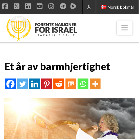
Norsk bokmål
Facebook
X
LinkedIn
YouTube
Instagram
Nav
Et år av barmhjertighet