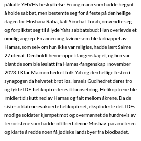
påkalle YHVHs beskyttelse. En ung mann som hadde begynt
å holde sabbat, men bestemte seg for å feste på den hellige
dagen for Hoshana Raba, kalt Simchat Torah, omvendte seg
og forpliktet seg til å lyde Yahs sabbatsbud; Han overlevde et
umulig angrep. En annen ung kvinne som ble kidnappet av
Hamas, som selv om hun ikke var religiøs, hadde lært Salme
27 utenat. Den holdt henne oppe i fangenskapet, og hun var
blant de som ble løslatt fra Hamas-fangenskap i november
2023. I Kfar Maimon hedret folk Yah og den hellige festen i
synagogen da helvetet brøt løs. Israels Gud hedret deres tro
og førte IDF-helikoptre deres til unnsetning. Helikoptrene ble
imidlertid skutt ned av Hamas og falt mellom åkrene. Da de
siste soldatene evakuerte helikopteret, eksploderte det. IDFs
modige soldater kjempet mot og overmannet de hundrevis av
terroristene som hadde infiltrert denne Moshav-parameteren
og klarte å redde noen få jødiske landsbyer fra blodbadet.