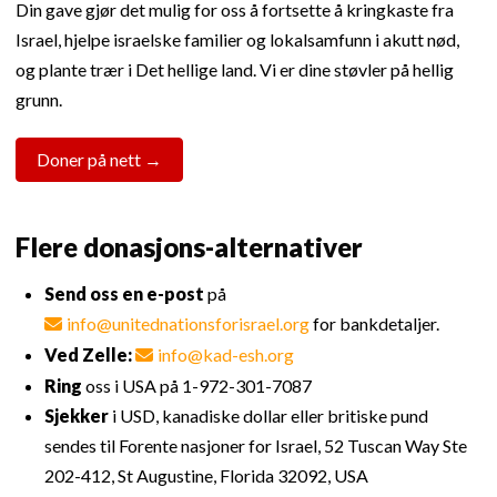
Din gave gjør det mulig for oss å fortsette å kringkaste fra
Israel, hjelpe israelske familier og lokalsamfunn i akutt nød,
og plante trær i Det hellige land. Vi er dine støvler på hellig
grunn.
Doner på nett →
Flere donasjons-alternativer
Send oss en e-post
på
info@unitednationsforisrael.org
for bankdetaljer.
Ved Zelle:
info@kad-esh.org
Ring
oss i USA på 1-972-301-7087
Sjekker
i USD, kanadiske dollar eller britiske pund
sendes til Forente nasjoner for Israel, 52 Tuscan Way Ste
202-412, St Augustine, Florida 32092, USA