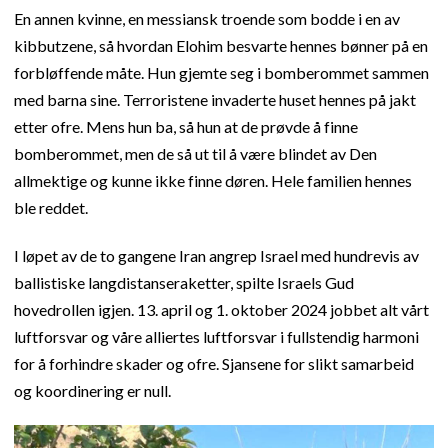
En annen kvinne, en messiansk troende som bodde i en av
kibbutzene, så hvordan Elohim besvarte hennes bønner på en
forbløffende måte. Hun gjemte seg i bomberommet sammen
med barna sine. Terroristene invaderte huset hennes på jakt
etter ofre. Mens hun ba, så hun at de prøvde å finne
bomberommet, men de så ut til å være blindet av Den
allmektige og kunne ikke finne døren. Hele familien hennes
ble reddet.
I løpet av de to gangene Iran angrep Israel med hundrevis av
ballistiske langdistanseraketter, spilte Israels Gud
hovedrollen igjen. 13. april og 1. oktober 2024 jobbet alt vårt
luftforsvar og våre alliertes luftforsvar i fullstendig harmoni
for å forhindre skader og ofre. Sjansene for slikt samarbeid
og koordinering er null.