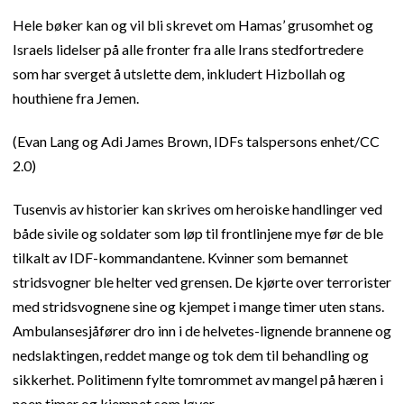
Hele bøker kan og vil bli skrevet om Hamas’ grusomhet og
Israels lidelser på alle fronter fra alle Irans stedfortredere
som har sverget å utslette dem, inkludert Hizbollah og
houthiene fra Jemen.
(Evan Lang og Adi James Brown, IDFs talspersons enhet/CC
2.0)
Tusenvis av historier kan skrives om heroiske handlinger ved
både sivile og soldater som løp til frontlinjene mye før de ble
tilkalt av IDF-kommandantene. Kvinner som bemannet
stridsvogner ble helter ved grensen. De kjørte over terrorister
med stridsvognene sine og kjempet i mange timer uten stans.
Ambulansesjåfører dro inn i de helvetes-lignende brannene og
nedslaktingen, reddet mange og tok dem til behandling og
sikkerhet. Politimenn fylte tomrommet av mangel på hæren i
noen timer og kjempet som løver.