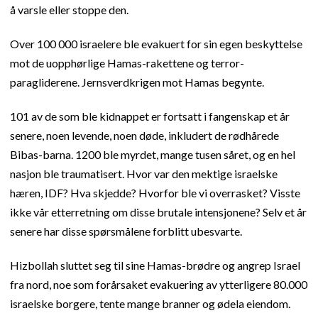
å varsle eller stoppe den.
Over 100 000 israelere ble evakuert for sin egen beskyttelse
mot de uopphørlige Hamas-rakettene og terror-
paragliderene. Jernsverdkrigen mot Hamas begynte.
101 av de som ble kidnappet er fortsatt i fangenskap et år
senere, noen levende, noen døde, inkludert de rødhårede
Bibas-barna. 1200 ble myrdet, mange tusen såret, og en hel
nasjon ble traumatisert. Hvor var den mektige israelske
hæren, IDF? Hva skjedde? Hvorfor ble vi overrasket? Visste
ikke vår etterretning om disse brutale intensjonene? Selv et år
senere har disse spørsmålene forblitt ubesvarte.
Hizbollah sluttet seg til sine Hamas-brødre og angrep Israel
fra nord, noe som forårsaket evakuering av ytterligere 80.000
israelske borgere, tente mange branner og ødela eiendom.