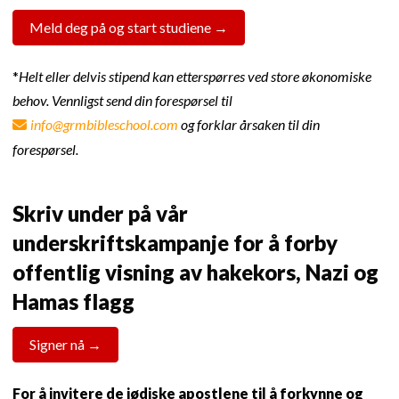
Meld deg på og start studiene →
*
Helt eller delvis stipend kan etterspørres ved store økonomiske
behov. Vennligst send din forespørsel til
info@grmbibleschool.com
og forklar årsaken til din
forespørsel.
Skriv under på vår
underskriftskampanje for å forby
offentlig visning av hakekors, Nazi og
Hamas flagg
Signer nå →
For å invitere de jødiske apostlene til å forkynne og