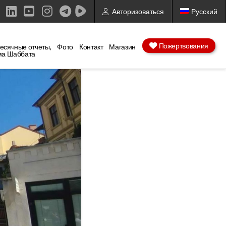
Авторизоваться
Русский
ebook
X
LinkedIn
YouTube
Instagram
Пожертвования
есячные отчеты,
Фото
Контакт
Магазин
ма Шаббата