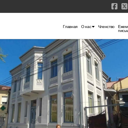
Fac
Главная
О нас
Членство
Ежем
пись