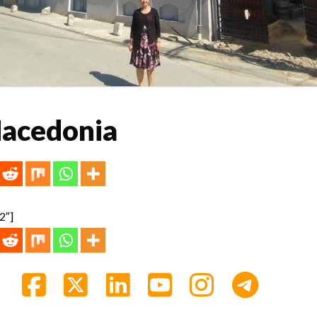
acedonia
2″]
Facebook
X
LinkedIn
YouTube
Instagra