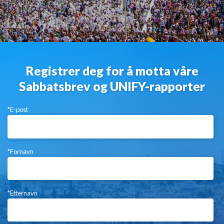
Registrer deg for å motta våre
Sabbatsbrev og UNIFY-rapporter
*E-post
*Fornavn
*Etternavn