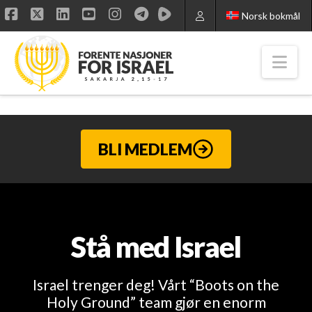
Norsk bokmål
Facebook
X
LinkedIn
YouTube
Instagram
Nav
BLI MEDLEM
Stå med Israel
Israel trenger deg! Vårt “Boots on the
Holy Ground” team gjør en enorm