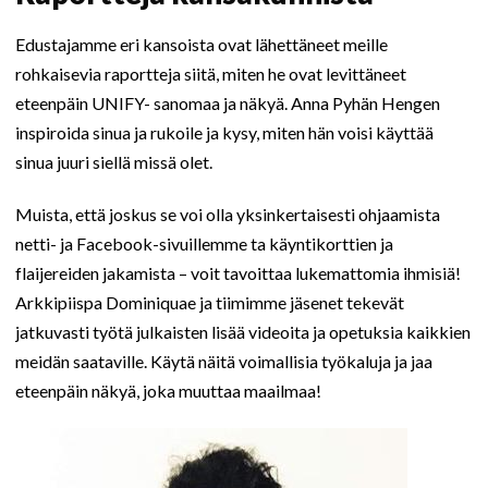
Edustajamme eri kansoista ovat lähettäneet meille
rohkaisevia raportteja siitä, miten he ovat levittäneet
eteenpäin UNIFY- sanomaa ja näkyä. Anna Pyhän Hengen
inspiroida sinua ja rukoile ja kysy, miten hän voisi käyttää
sinua juuri siellä missä olet.
Muista, että joskus se voi olla yksinkertaisesti ohjaamista
netti- ja Facebook-sivuillemme ta käyntikorttien ja
flaijereiden jakamista – voit tavoittaa lukemattomia ihmisiä!
Arkkipiispa Dominiquae ja tiimimme jäsenet tekevät
jatkuvasti työtä julkaisten lisää videoita ja opetuksia kaikkien
meidän saataville. Käytä näitä voimallisia työkaluja ja jaa
eteenpäin näkyä, joka muuttaa maailmaa!