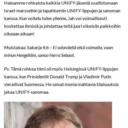
Haluamme rohkaista kaikkia UNIFY-jäseniä osallistumaan
Israel-marsseihin ja tapahtumiin UNIFY-lippujen ja sanoman
kanssa. Kun voitelu tulee yllenne, Jah voi voimallisesti
koskettaa ihmisiä ja johdattaa teitä juuri oikeisiin paikkoihin
oikeaan aikaan!
Muistakaa: Sakarja 4:6 –
Ei sotaväellä eikä voimalla, vaan
minun Hengelläni, sanoo Herra Sebaot.
Ps. Tämä rohkea tiimi oli myös Helsingissä UNIFY-lippujen
kanssa, kun Presidentit Donald Trump ja Vladimir Putin
vierailivat Suomessa. He saivat monia mahtavia tilaisuuksia
jakaa UNIFY-sanomaa.