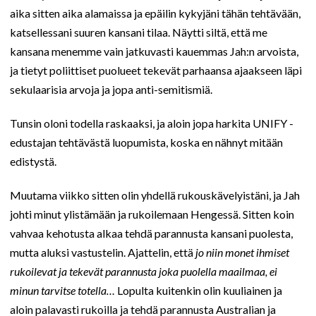
aika sitten aika alamaissa ja epäilin kykyjäni tähän tehtävään,
katsellessani suuren kansani tilaa. Näytti siltä, että me
kansana menemme vain jatkuvasti kauemmas Jah:n arvoista,
ja tietyt poliittiset puolueet tekevät parhaansa ajaakseen läpi
sekulaarisia arvoja ja jopa anti-semitismiä.
Tunsin oloni todella raskaaksi, ja aloin jopa harkita UNIFY -
edustajan tehtävästä luopumista, koska en nähnyt mitään
edistystä.
Muutama viikko sitten olin yhdellä rukouskävelyistäni, ja Jah
johti minut ylistämään ja rukoilemaan Hengessä. Sitten koin
vahvaa kehotusta alkaa tehdä parannusta kansani puolesta,
mutta aluksi vastustelin. Ajattelin, että
jo niin monet ihmiset
rukoilevat ja tekevät parannusta joka puolella maailmaa, ei
minun tarvitse totella…
Lopulta kuitenkin olin kuuliainen ja
aloin palavasti rukoilla ja tehdä parannusta Australian ja