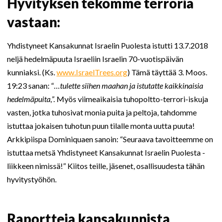
Hyvityksen tekomme terroria
vastaan:
Yhdistyneet Kansakunnat Israelin Puolesta istutti 13.7.2018
neljä hedelmäpuuta Israeliin Israelin 70-vuotispäivän
kunniaksi. (Ks.
www.IsraelTrees.org
) Tämä täyttää 3. Moos.
19:23 sanan: “
…tulette siihen maahan ja istutatte kaikkinaisia
hedelmäpuita,”.
Myös viimeaikaisia tuhopoltto-terrori-iskuja
vasten, jotka tuhosivat monia puita ja peltoja, tahdomme
istuttaa jokaisen tuhotun puun tilalle monta uutta puuta!
Arkkipiispa Dominiquaen sanoin: “Seuraava tavoitteemme on
istuttaa metsä Yhdistyneet Kansakunnat Israelin Puolesta -
liikkeen nimissä!” Kiitos teille, jäsenet, osallisuudesta tähän
hyvitystyöhön.
Raportteja kansakunnista