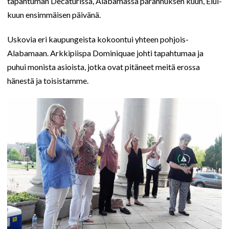
tapahtuman Decaturissa, Alabamassa parannuksen kuun, Elul-
kuun ensimmäisen päivänä.
Uskovia eri kaupungeista kokoontui yhteen pohjois-
Alabamaan. Arkkipiispa Dominiquae johti tapahtumaa ja
puhui monista asioista, jotka ovat pitäneet meitä erossa
hänestä ja toisistamme.