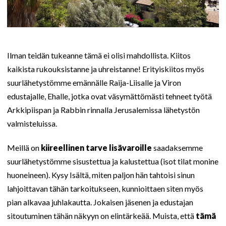
Ilman teidän tukeanne tämä ei olisi mahdollista. Kiitos
kaikista rukouksistanne ja uhreistanne! Erityiskiitos myös
suurlähetystömme emännälle Raija-Liisalle ja Viron
edustajalle, Ehalle, jotka ovat väsymättömästi tehneet työtä
Arkkipiispan ja Rabbin rinnalla Jerusalemissa lähetystön
valmisteluissa.
Meillä on
kiireellinen tarve lisävaroille
saadaksemme
suurlähetystömme sisustettua ja kalustettua (isot tilat monine
huoneineen). Kysy Isältä, miten paljon hän tahtoisi sinun
lahjoittavan tähän tarkoitukseen, kunnioittaen siten myös
pian alkavaa juhlakautta. Jokaisen jäsenen ja edustajan
sitoutuminen tähän näkyyn on elintärkeää. Muista, että
tämä