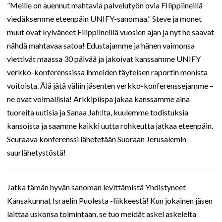
”Meille on auennut mahtavia palvelutyön ovia FIlippiineillä
viedäksemme eteenpäin UNIFY-sanomaa.” Steve ja monet
muut ovat kylväneet Filippiineillä vuosien ajan ja nyt he saavat
nähdä mahtavaa satoa! Edustajamme ja hänen vaimonsa
viettivät maassa 30 päivää ja jakoivat kanssamme UNIFY
verkko-konferenssissa ihmeiden täyteisen raportin monista
voitoista. Älä jätä väliin jäsenten verkko-konferenssejamme –
ne ovat voimallisia! Arkkipiispa jakaa kanssamme aina
tuoreita uutisia ja Sanaa Jah:lta, kuulemme todistuksia
kansoista ja saamme kaikki uutta rohkeutta jatkaa eteenpäin.
Seuraava konferenssi lähetetään Suoraan Jerusalemin
suurlähetystöstä!
Jatka tämän hyvän sanoman levittämistä Yhdistyneet
Kansakunnat Israelin Puolesta -liikkeestä! Kun jokainen jäsen
laittaa uskonsa toimintaan, se tuo meidät askel askelelta