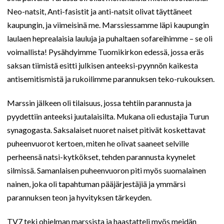
Neo-natsit, Anti-fasistit ja anti-natsit olivat täyttäneet
kaupungin, ja viimeisinä me. Marssiessamme läpi kaupungin
laulaen heprealaisia lauluja ja puhaltaen sofareihimme – se oli
voimallista! Pysähdyimme Tuomikirkon edessä, jossa eräs
saksan tiimistä esitti julkisen anteeksi-pyynnön kaikesta
antisemitismistä ja rukoilimme parannuksen teko-rukouksen.
Marssin jälkeen oli tilaisuus, jossa tehtiin parannusta ja
pyydettiin anteeksi juutalaisilta. Mukana oli edustajia Turun
synagogasta. Saksalaiset nuoret naiset pitivät koskettavat
puheenvuorot kertoen, miten he olivat saaneet selville
perheensä natsi-kytkökset, tehden parannusta kyynelet
silmissä. Samanlaisen puheenvuoron piti myös suomalainen
nainen, joka oli tapahtuman pääjärjestäjiä ja ymmärsi
parannuksen teon ja hyvityksen tärkeyden.
TV7 teki ohjelman marssista ja haastatteli myös meidän