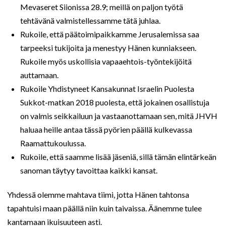
Mevaseret Siionissa 28.9; meillä on paljon työtä
tehtävänä valmistellessamme tätä juhlaa.
Rukoile, että päätoimipaikkamme Jerusalemissa saa
tarpeeksi tukijoita ja menestyy Hänen kunniakseen.
Rukoile myös uskollisia vapaaehtois-työntekijöitä
auttamaan.
Rukoile Yhdistyneet Kansakunnat Israelin Puolesta
Sukkot-matkan 2018 puolesta, että jokainen osallistuja
on valmis seikkailuun ja vastaanottamaan sen, mitä JHVH
haluaa heille antaa tässä pyörien päällä kulkevassa
Raamattukoulussa.
Rukoile, että saamme lisää jäseniä, sillä tämän elintärkeän
sanoman täytyy tavoittaa kaikki kansat.
Yhdessä olemme mahtava tiimi, jotta Hänen tahtonsa
tapahtuisi maan päällä niin kuin taivaissa. Äänemme tulee
kantamaan ikuisuuteen asti.