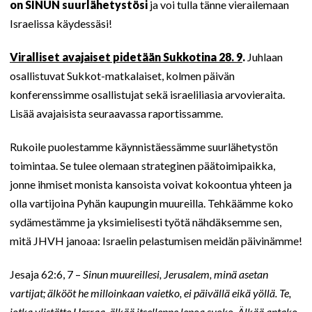
on SINUN suurlähetystösi
ja voi tulla tänne vierailemaan
Israelissa käydessäsi!
Viralliset avajaiset pidetään Sukkotina 28.
9
.
Juhlaan
osallistuvat Sukkot-matkalaiset, kolmen päivän
konferenssimme osallistujat sekä israeliliasia arvovieraita.
Lisää avajaisista seuraavassa raportissamme.
Rukoile puolestamme käynnistäessämme suurlähetystön
toimintaa. Se tulee olemaan strateginen päätoimipaikka,
jonne ihmiset monista kansoista voivat kokoontua yhteen ja
olla vartijoina Pyhän kaupungin muureilla. Tehkäämme koko
sydämestämme ja yksimielisesti työtä nähdäksemme sen,
mitä JHVH janoaa: Israelin pelastumisen meidän päivinämme!
Jesaja 62:6, 7 –
Sinun muureillesi, Jerusalem, minä asetan
vartijat; älkööt he milloinkaan vaietko, ei päivällä eikä yöllä. Te,
jotka ylistätte Herraa, älkää itsellenne lepoa suoko. Älkää antako