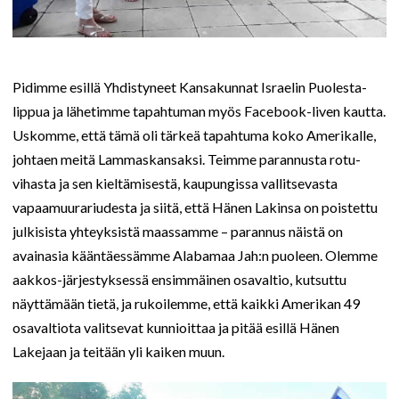
Pidimme esillä Yhdistyneet Kansakunnat Israelin Puolesta-
lippua ja lähetimme tapahtuman myös Facebook-liven kautta.
Uskomme, että tämä oli tärkeä tapahtuma koko Amerikalle,
johtaen meitä Lammaskansaksi. Teimme parannusta rotu-
vihasta ja sen kieltämisestä, kaupungissa vallitsevasta
vapaamuurariudesta ja siitä, että Hänen Lakinsa on poistettu
julkisista yhteyksistä maassamme – parannus näistä on
avainasia kääntäessämme Alabamaa Jah:n puoleen. Olemme
aakkos-järjestyksessä ensimmäinen osavaltio, kutsuttu
näyttämään tietä, ja rukoilemme, että kaikki Amerikan 49
osavaltiota valitsevat kunnioittaa ja pitää esillä Hänen
Lakejaan ja teitään yli kaiken muun.