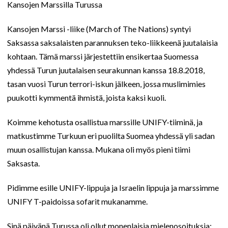
Kansojen Marssilla Turussa
Kansojen Marssi -liike (March of The Nations) syntyi
Saksassa saksalaisten parannuksen teko-liikkeenä juutalaisia
kohtaan. Tämä marssi järjestettiin ensikertaa Suomessa
yhdessä Turun juutalaisen seurakunnan kanssa 18.8.2018,
tasan vuosi Turun terrori-iskun jälkeen, jossa muslimimies
puukotti kymmentä ihmistä, joista kaksi kuoli.
Koimme kehotusta osallistua marssille UNIFY-tiiminä, ja
matkustimme Turkuun eri puolilta Suomea yhdessä yli sadan
muun osallistujan kanssa. Mukana oli myös pieni tiimi
Saksasta.
Pidimme esille UNIFY-lippuja ja Israelin lippuja ja marssimme
UNIFY T-paidoissa sofarit mukanamme.
Sinä päivänä Turussa oli ollut monenlaisia mielenosoituksia: