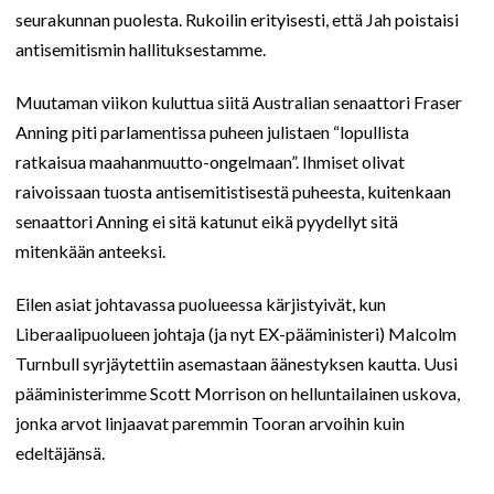
seurakunnan puolesta. Rukoilin erityisesti, että Jah poistaisi
antisemitismin hallituksestamme.
Muutaman viikon kuluttua siitä Australian senaattori Fraser
Anning piti parlamentissa puheen julistaen “lopullista
ratkaisua maahanmuutto-ongelmaan”. Ihmiset olivat
raivoissaan tuosta antisemitistisestä puheesta, kuitenkaan
senaattori Anning ei sitä katunut eikä pyydellyt sitä
mitenkään anteeksi.
Eilen asiat johtavassa puolueessa kärjistyivät, kun
Liberaalipuolueen johtaja (ja nyt EX-pääministeri) Malcolm
Turnbull syrjäytettiin asemastaan äänestyksen kautta. Uusi
pääministerimme Scott Morrison on helluntailainen uskova,
jonka arvot linjaavat paremmin Tooran arvoihin kuin
edeltäjänsä.