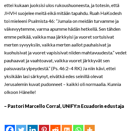
ettei kukaan juoksisi ulos rukoushuoneesta, ja totesin, että
JHVH suojelee meitä eikä mitään tapahdu. Ruah HaKodesh
toi mieleeni Psalmista 46: ”Jumala on meidän turvamme ja
väkevyytemme, varma apumme hädän hetkellä. Sen tähden
emme pelkää, vaikka maa järkkyisi ja vuoret sortuisivat
merten syvyyksiin, vaikka merten aallot pauhaisivat ja
kuohuisivat ja vuoret vapisisivat niiden mahtavuudesta.” vedet
pauhaavat ja vaahtoavat, vaikka vuoret järkkyvät sen
paisuvasta ylpeydestä.” (Ps. 46:2–4 RK) Ja niin kävi, ettei
yksikään lasi särkynyt, eivätkä edes seinillä olevat
Jerusalemin kuvat pudonneet – kaikki oli normaalia. Kunnia
olkoon Hänelle!
– Pastori Marcello Corral, UNIFY:n Ecuadorin edustaja