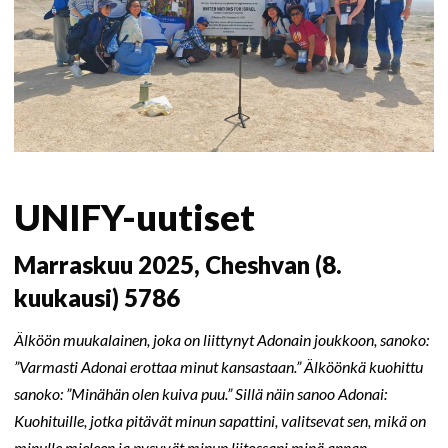
UNIFY-uutiset
Marraskuu 2025, Cheshvan (8.
kuukausi) 5786
Älköön muukalainen, joka on liittynyt Adonain joukkoon, sanoko:
”Varmasti Adonai erottaa minut kansastaan.” Älköönkä kuohittu
sanoko: ”Minähän olen kuiva puu.” Sillä näin sanoo Adonai:
Kuohituille, jotka pitävät minun sapattini, valitsevat sen, mikä on
minulle mieleen ja pysyvät minun liitossani minä annan