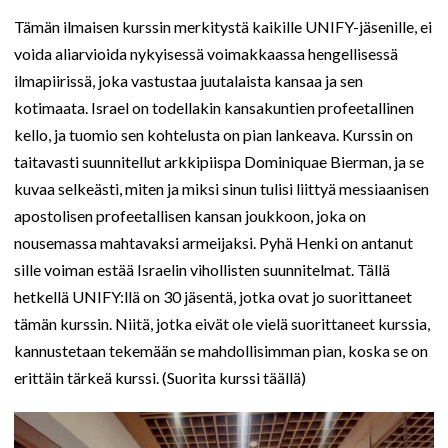
Tämän ilmaisen kurssin merkitystä kaikille UNIFY-jäsenille, ei
voida aliarvioida nykyisessä voimakkaassa hengellisessä
ilmapiirissä, joka vastustaa juutalaista kansaa ja sen
kotimaata. Israel on todellakin kansakuntien profeetallinen
kello, ja tuomio sen kohtelusta on pian lankeava. Kurssin on
taitavasti suunnitellut arkkipiispa Dominiquae Bierman, ja se
kuvaa selkeästi, miten ja miksi sinun tulisi liittyä messiaanisen
apostolisen profeetallisen kansan joukkoon, joka on
nousemassa mahtavaksi armeijaksi. Pyhä Henki on antanut
sille voiman estää Israelin vihollisten suunnitelmat. Tällä
hetkellä UNIFY:llä on 30 jäsentä, jotka ovat jo suorittaneet
tämän kurssin. Niitä, jotka eivät ole vielä suorittaneet kurssia,
kannustetaan tekemään se mahdollisimman pian, koska se on
erittäin tärkeä kurssi. (Suorita kurssi täällä)