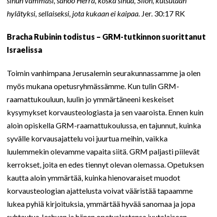
sinun vammasi, sanoo Herra, koska sinua, Siion, kutsutaan
hylätyksi, sellaiseksi, jota kukaan ei kaipaa.
Jer. 30:17 RK
Bracha Rubinin todistus – GRM-tutkinnon suorittanut
Israelissa
Toimin vanhimpana Jerusalemin seurakunnassamme ja olen
myös mukana opetusryhmässämme. Kun tulin GRM-
raamattukouluun, luulin jo ymmärtäneeni keskeiset
kysymykset korvausteologiasta ja sen vaaroista. Ennen kuin
aloin opiskella GRM-raamattukoulussa, en tajunnut, kuinka
syvälle korvausajattelu voi juurtua meihin, vaikka
luulemmekin olevamme vapaita siitä. GRM paljasti piilevät
kerrokset, joita en edes tiennyt olevan olemassa. Opetuksen
kautta aloin ymmärtää, kuinka hienovaraiset muodot
korvausteologian ajattelusta voivat vääristää tapaamme
lukea pyhiä kirjoituksia, ymmärtää hyvää sanomaa ja jopa
suhtautua Jeshuan ja hänen opetuslastensa juutalaiseen