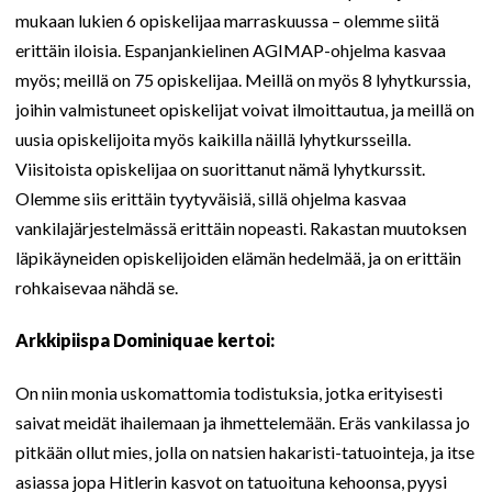
mukaan lukien 6 opiskelijaa marraskuussa – olemme siitä
erittäin iloisia. Espanjankielinen AGIMAP-ohjelma kasvaa
myös; meillä on 75 opiskelijaa. Meillä on myös 8 lyhytkurssia,
joihin valmistuneet opiskelijat voivat ilmoittautua, ja meillä on
uusia opiskelijoita myös kaikilla näillä lyhytkursseilla.
Viisitoista opiskelijaa on suorittanut nämä lyhytkurssit.
Olemme siis erittäin tyytyväisiä, sillä ohjelma kasvaa
vankilajärjestelmässä erittäin nopeasti. Rakastan muutoksen
läpikäyneiden opiskelijoiden elämän hedelmää, ja on erittäin
rohkaisevaa nähdä se.
Arkkipiispa Dominiquae kertoi:
On niin monia uskomattomia todistuksia, jotka erityisesti
saivat meidät ihailemaan ja ihmettelemään. Eräs vankilassa jo
pitkään ollut mies, jolla on natsien hakaristi-tatuointeja, ja itse
asiassa jopa Hitlerin kasvot on tatuoituna kehoonsa, pyysi