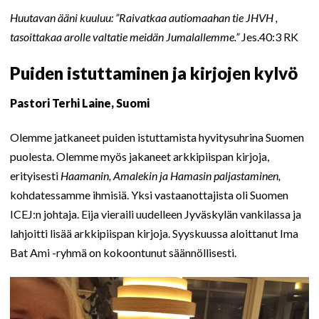
Huutavan ääni kuuluu: ”Raivatkaa autiomaahan tie JHVH ,
tasoittakaa arolle valtatie meidän Jumalallemme.”
Jes.40:3 RK
Puiden istuttaminen ja kirjojen kylvö
Pastori Terhi Laine, Suomi
Olemme jatkaneet puiden istuttamista hyvitysuhrina Suomen
puolesta. Olemme myös jakaneet arkkipiispan kirjoja,
erityisesti
Haamanin, Amalekin ja Hamasin paljastaminen,
kohdatessamme ihmisiä. Yksi vastaanottajista oli Suomen
ICEJ:n johtaja. Eija vieraili uudelleen Jyväskylän vankilassa ja
lahjoitti lisää arkkipiispan kirjoja. Syyskuussa aloittanut Ima
Bat Ami -ryhmä on kokoontunut säännöllisesti.