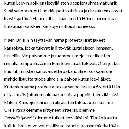
kuten Leevin poikien (leeviläisten pappien) uhraamat uhrit.
Siinä sanotaan, että heidän polttouhrinsa ja uhrauksensa ovat
hyväksyttäviä Hänen alttarillaan ja että Hänen huonettaan
kutsutaan kaikkien kansojen rukoushuoneeksi.
Näen UNIFY:n täyttävän nämä profeetalliset jakeet
kansoista, jotka tulevat ja liittyvät juutalaiseen kansaan,
Israeliin. Me palvomme ja tuomme uhreja israelilaisten
rinnalla temppelissä niin kuin leeviläiset tekivät. Olen joskus
kuullut ihmisten sanovan, että pakanoilla ei koskaan ole
mahdollisuutta tuoda uhreja ja palvoa kuten leeviläiset.
Kuitenkin sama profeetta Jesaja sanoo luvussa 66, että Hän
ottaa myös joitakin pakanakansoista papeiksi, leeviläisiksi.
Miksi? Kansojen uhrien ja uhrausten takia. Joten kun me
UNIFY:ssä olemme liittyneet Israeliin, olemme
”leeviläistyneet”
, olemme tulleet leeviläisiksi. Tämän kautta
kaikki ihmiset voivat osallistua Israelin kansan miellyttäviin