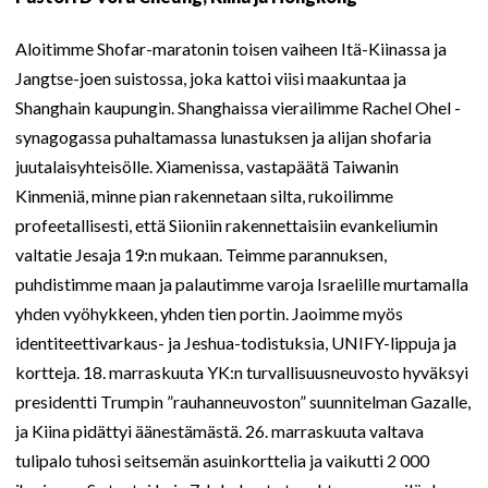
Aloitimme Shofar-maratonin toisen vaiheen Itä-Kiinassa ja
Jangtse-joen suistossa, joka kattoi viisi maakuntaa ja
Shanghain kaupungin. Shanghaissa vierailimme Rachel Ohel -
synagogassa puhaltamassa lunastuksen ja alijan shofaria
juutalaisyhteisölle. Xiamenissa, vastapäätä Taiwanin
Kinmeniä, minne pian rakennetaan silta, rukoilimme
profeetallisesti, että Siioniin rakennettaisiin evankeliumin
valtatie Jesaja 19:n mukaan. Teimme parannuksen,
puhdistimme maan ja palautimme varoja Israelille murtamalla
yhden vyöhykkeen, yhden tien portin. Jaoimme myös
identiteettivarkaus- ja Jeshua-todistuksia, UNIFY-lippuja ja
kortteja. 18. marraskuuta YK:n turvallisuusneuvosto hyväksyi
presidentti Trumpin ”rauhanneuvoston” suunnitelman Gazalle,
ja Kiina pidättyi äänestämästä. 26. marraskuuta valtava
tulipalo tuhosi seitsemän asuinkorttelia ja vaikutti 2 000