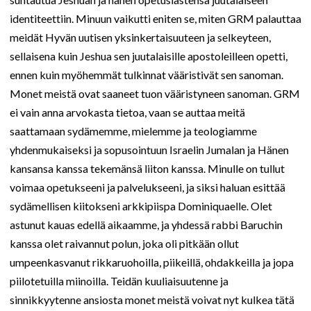
identiteettiin. Minuun vaikutti eniten se, miten GRM palauttaa
meidät Hyvän uutisen yksinkertaisuuteen ja selkeyteen,
sellaisena kuin Jeshua sen juutalaisille apostoleilleen opetti,
ennen kuin myöhemmät tulkinnat vääristivät sen sanoman.
Monet meistä ovat saaneet tuon vääristyneen sanoman. GRM
ei vain anna arvokasta tietoa, vaan se auttaa meitä
saattamaan sydämemme, mielemme ja teologiamme
yhdenmukaiseksi ja sopusointuun Israelin Jumalan ja Hänen
kansansa kanssa tekemänsä liiton kanssa. Minulle on tullut
voimaa opetukseeni ja palvelukseeni, ja siksi haluan esittää
sydämellisen kiitokseni arkkipiispa Dominiquaelle. Olet
astunut kauas edellä aikaamme, ja yhdessä rabbi Baruchin
kanssa olet raivannut polun, joka oli pitkään ollut
umpeenkasvanut rikkaruohoilla, piikeillä, ohdakkeilla ja jopa
piilotetuilla miinoilla. Teidän kuuliaisuutenne ja
sinnikkyytenne ansiosta monet meistä voivat nyt kulkea tätä