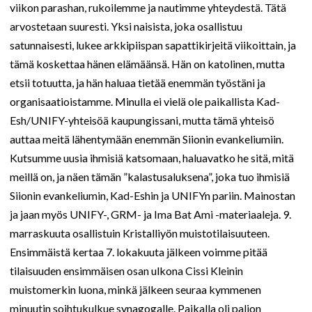
viikon parashan, rukoilemme ja nautimme yhteydestä. Tätä
arvostetaan suuresti. Yksi naisista, joka osallistuu
satunnaisesti, lukee arkkipiispan sapattikirjeitä viikoittain, ja
tämä koskettaa hänen elämäänsä. Hän on katolinen, mutta
etsii totuutta, ja hän haluaa tietää enemmän työstäni ja
organisaatioistamme. Minulla ei vielä ole paikallista Kad-
Esh/UNIFY-yhteisöä kaupungissani, mutta tämä yhteisö
auttaa meitä lähentymään enemmän Siionin evankeliumiin.
Kutsumme uusia ihmisiä katsomaan, haluavatko he sitä, mitä
meillä on, ja näen tämän ”kalastusaluksena”, joka tuo ihmisiä
Siionin evankeliumin, Kad-Eshin ja UNIFYn pariin. Mainostan
ja jaan myös UNIFY-, GRM- ja Ima Bat Ami -materiaaleja. 9.
marraskuuta osallistuin Kristalliyön muistotilaisuuteen.
Ensimmäistä kertaa 7. lokakuuta jälkeen voimme pitää
tilaisuuden ensimmäisen osan ulkona Cissi Kleinin
muistomerkin luona, minkä jälkeen seuraa kymmenen
minuutin soihtukulkue synagogalle. Paikalla oli paljon