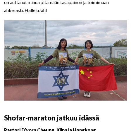
on auttanut minua pitämään tasapainon ja toimimaan
ahkerasti. HalleluJah!
Shofar-maraton jatkuu idässä
Pastori D’vora Cheung, Kiina ja Hongkong