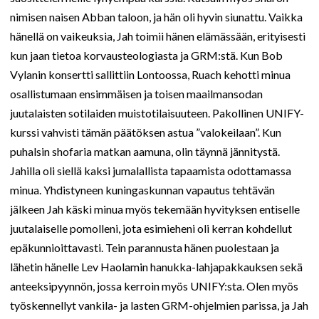
nimisen naisen Abban taloon, ja hän oli hyvin siunattu. Vaikka
hänellä on vaikeuksia, Jah toimii hänen elämässään, erityisesti
kun jaan tietoa korvausteologiasta ja GRM:stä. Kun Bob
Vylanin konsertti sallittiin Lontoossa, Ruach kehotti minua
osallistumaan ensimmäisen ja toisen maailmansodan
juutalaisten sotilaiden muistotilaisuuteen. Pakollinen UNIFY-
kurssi vahvisti tämän päätöksen astua ”valokeilaan”. Kun
puhalsin shofaria matkan aamuna, olin täynnä jännitystä.
Jahilla oli siellä kaksi jumalallista tapaamista odottamassa
minua. Yhdistyneen kuningaskunnan vapautus tehtävän
jälkeen Jah käski minua myös tekemään hyvityksen entiselle
juutalaiselle pomolleni, jota esimieheni oli kerran kohdellut
epäkunnioittavasti. Tein parannusta hänen puolestaan ja
lähetin hänelle Lev Haolamin hanukka-lahjapakkauksen sekä
anteeksipyynnön, jossa kerroin myös UNIFY:sta. Olen myös
työskennellyt vankila- ja lasten GRM-ohjelmien parissa, ja Jah