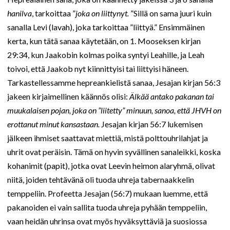
hanilva
, tarkoittaa ”
joka on liittynyt.
”Sillä on sama juuri kuin
sanalla Levi (lavah), joka tarkoittaa ”liittyä.” Ensimmäinen
kerta, kun tätä sanaa käytetään, on 1. Mooseksen kirjan
29:34, kun Jaakobin kolmas poika syntyi Leahille, ja Leah
toivoi, että Jaakob nyt kiinnittyisi tai liittyisi häneen.
Tarkastellessamme hepreankielistä sanaa, Jesajan kirjan 56:3
jakeen kirjaimellinen käännös olisi:
Älkää antako pakanan tai
muukalaisen pojan, joka on ”liitetty” minuun, sanoa, että JHVH on
erottanut minut kansastaan.
Jesajan kirjan 56:7 lukemisen
jälkeen ihmiset saattavat miettiä, mistä polttouhrilahjat ja
uhrit ovat peräisin. Tämä on hyvin syvällinen sanaleikki, koska
kohanimit (papit), jotka ovat Leevin heimon alaryhmä, olivat
niitä, joiden tehtävänä oli tuoda uhreja tabernaakkelin
temppeliin. Profeetta Jesajan (56:7) mukaan luemme, että
pakanoiden ei vain sallita tuoda uhreja pyhään temppeliin,
vaan heidän uhrinsa ovat myös hyväksyttäviä ja suosiossa