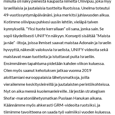
minulla oli näky pienestä kaupasta nimeltä Oliivipuu, joka myy
israelilaisia ja juutalaisia tuotteita Ruotsissa. Unelma toteutui
49-vuotissyntymäpäivänäni, joka merkitsi juhlavuoden alkua.
Kotimme oliivipuu puhkesi uusiin lehtiin, vieläpä talven
kynnyksellä. ”Yksi tuote kerrallaan” oli sana, jonka sain. Se
sopii täydellisesti UNIFY:n näkyyn. Konsepti sisältää ”Maista
ja näe” -iltoja, joissa ihmiset saavat maistaa Adonain ja Israelin
hyvyyttä, näkevät valokuvia Israelista, UNIFY-videoita sekä
maistavat maan tuotteita ja istuttavat puita Israeliin.
Ensimmäinen tapahtuma pidetään kahden viikon kuluessa.
Olen myös saanut kehotuksen jatkaa vuonna 2019
aloittamiani eurooppalaisia lähetysmatkoja, joilla
vierailemme keskitysleireillä ja juutalaisten perintökohteissa.
Nyt on aika mennä kuolemanleireille. Järjestän strategisen
Shofar-maratonlähetysmatkan Puolaan Hanukan aikana.
Käännämme myös ahkerasti GRM-videoita ruotsiksi, ja
tiimimme tavoitteena on saada työ valmiiksi vuoden kuluessa.