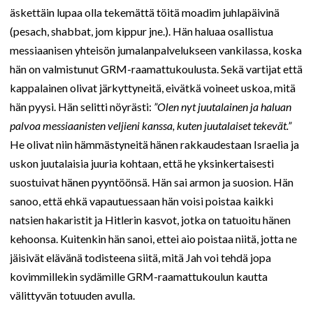
äskettäin lupaa olla tekemättä töitä moadim juhlapäivinä
(pesach, shabbat, jom kippur jne.). Hän haluaa osallistua
messiaanisen yhteisön jumalanpalvelukseen vankilassa, koska
hän on valmistunut GRM-raamattukoulusta. Sekä vartijat että
kappalainen olivat järkyttyneitä, eivätkä voineet uskoa, mitä
hän pyysi. Hän selitti nöyrästi:
”Olen nyt juutalainen ja haluan
palvoa messiaanisten veljieni kanssa, kuten juutalaiset tekevät.”
He olivat niin hämmästyneitä hänen rakkaudestaan Israelia ja
uskon juutalaisia juuria kohtaan, että he yksinkertaisesti
suostuivat hänen pyyntöönsä. Hän sai armon ja suosion. Hän
sanoo, että ehkä vapautuessaan hän voisi poistaa kaikki
natsien hakaristit ja Hitlerin kasvot, jotka on tatuoitu hänen
kehoonsa. Kuitenkin hän sanoi, ettei aio poistaa niitä, jotta ne
jäisivät elävänä todisteena siitä, mitä Jah voi tehdä jopa
kovimmillekin sydämille GRM-raamattukoulun kautta
välittyvän totuuden avulla.