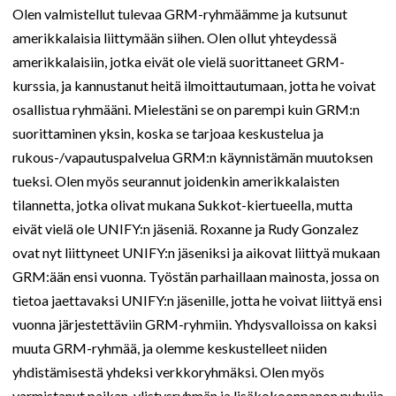
Olen valmistellut tulevaa GRM-ryhmäämme ja kutsunut
amerikkalaisia liittymään siihen. Olen ollut yhteydessä
amerikkalaisiin, jotka eivät ole vielä suorittaneet GRM-
kurssia, ja kannustanut heitä ilmoittautumaan, jotta he voivat
osallistua ryhmääni. Mielestäni se on parempi kuin GRM:n
suorittaminen yksin, koska se tarjoaa keskustelua ja
rukous-/vapautuspalvelua GRM:n käynnistämän muutoksen
tueksi. Olen myös seurannut joidenkin amerikkalaisten
tilannetta, jotka olivat mukana Sukkot-kiertueella, mutta
eivät vielä ole UNIFY:n jäseniä. Roxanne ja Rudy Gonzalez
ovat nyt liittyneet UNIFY:n jäseniksi ja aikovat liittyä mukaan
GRM:ään ensi vuonna. Työstän parhaillaan mainosta, jossa on
tietoa jaettavaksi UNIFY:n jäsenille, jotta he voivat liittyä ensi
vuonna järjestettäviin GRM-ryhmiin. Yhdysvalloissa on kaksi
muuta GRM-ryhmää, ja olemme keskustelleet niiden
yhdistämisestä yhdeksi verkkoryhmäksi. Olen myös
varmistanut paikan, ylistysryhmän ja lisäkokoonpanon puhujia