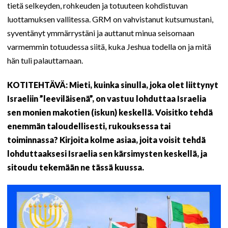
tietä selkeyden, rohkeuden ja totuuteen kohdistuvan
luottamuksen vallitessa. GRM on vahvistanut kutsumustani,
syventänyt ymmärrystäni ja auttanut minua seisomaan
varmemmin totuudessa siitä, kuka Jeshua todella on ja mitä
hän tuli palauttamaan.
KOTITEHTÄVÄ: Mieti, kuinka sinulla, joka olet liittynyt
Israeliin ”leeviläisenä”, on vastuu lohduttaa Israelia
sen monien makotien (iskun) keskellä. Voisitko tehdä
enemmän taloudellisesti, rukouksessa tai
toiminnassa? Kirjoita kolme asiaa, joita voisit tehdä
lohduttaaksesi Israelia sen kärsimysten keskellä, ja
sitoudu tekemään ne tässä kuussa.