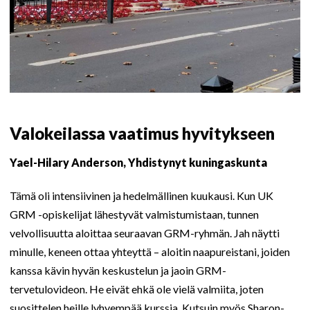
Valokeilassa vaatimus hyvitykseen
Yael-Hilary Anderson, Yhdistynyt kuningaskunta
Tämä oli intensiivinen ja hedelmällinen kuukausi. Kun UK
GRM -opiskelijat lähestyvät valmistumistaan, tunnen
velvollisuutta aloittaa seuraavan GRM-ryhmän. Jah näytti
minulle, keneen ottaa yhteyttä – aloitin naapureistani, joiden
kanssa kävin hyvän keskustelun ja jaoin GRM-
tervetulovideon. He eivät ehkä ole vielä valmiita, joten
suosittelen heille lyhyempää kurssia. Kutsuin myös Sharon-