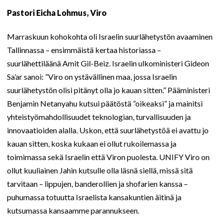
Pastori Eicha Lohmus, Viro
Marraskuun kohokohta oli Israelin suurlähetystön avaaminen
Tallinnassa – ensimmäistä kertaa historiassa –
suurlähettiläänä Amit Gil-Beiz. Israelin ulkoministeri Gideon
Sa’ar sanoi: ”Viro on ystävällinen maa, jossa Israelin
suurlähetystön olisi pitänyt olla jo kauan sitten.” Pääministeri
Benjamin Netanyahu kutsui päätöstä ”oikeaksi” ja mainitsi
yhteistyömahdollisuudet teknologian, turvallisuuden ja
innovaatioiden alalla. Uskon, että suurlähetystöä ei avattu jo
kauan sitten, koska kukaan ei ollut rukoilemassa ja
toimimassa sekä Israelin että Viron puolesta. UNIFY Viro on
ollut kuuliainen Jahin kutsulle olla läsnä siellä, missä sitä
tarvitaan – lippujen, banderollien ja shofarien kanssa –
puhumassa totuutta Israelista kansakuntien äitinä ja
kutsumassa kansaamme parannukseen.