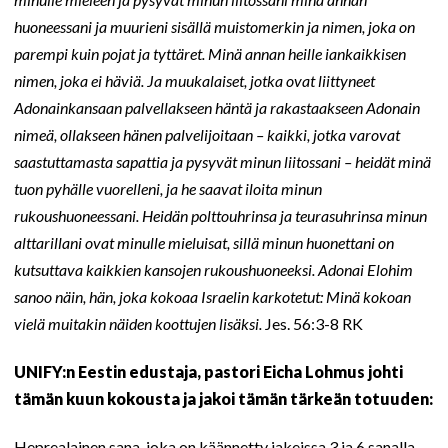
huoneessani ja muurieni sisällä muistomerkin ja nimen, joka on
parempi kuin pojat ja tyttäret. Minä annan heille iankaikkisen
nimen, joka ei häviä. Ja muukalaiset, jotka ovat liittyneet
Adonainkansaan palvellakseen häntä ja rakastaakseen Adonain
nimeä, ollakseen hänen palvelijoitaan – kaikki, jotka varovat
saastuttamasta sapattia ja pysyvät minun liitossani – heidät minä
tuon pyhälle vuorelleni, ja he saavat iloita minun
rukoushuoneessani. Heidän polttouhrinsa ja teurasuhrinsa minun
alttarillani ovat minulle mieluisat, sillä minun huonettani on
kutsuttava kaikkien kansojen rukoushuoneeksi. Adonai Elohim
sanoo näin, hän, joka kokoaa Israelin karkotetut: Minä kokoan
vielä muitakin näiden koottujen lisäksi.
Jes. 56:3-8 RK
UNIFY:n Eestin edustaja, pastori Eicha Lohmus johti
tämän kuun kokousta ja jakoi tämän tärkeän totuuden:
Heprealainen sana, joka on käännetty jakeissa 3 ja 6 sanalla