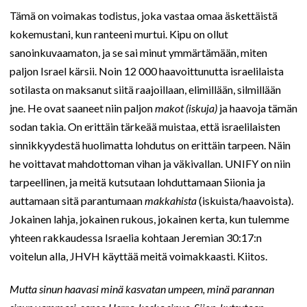
Tämä on voimakas todistus, joka vastaa omaa äskettäistä
kokemustani, kun ranteeni murtui. Kipu on ollut
sanoinkuvaamaton, ja se sai minut ymmärtämään, miten
paljon Israel kärsii. Noin 12 000 haavoittunutta israelilaista
sotilasta on maksanut siitä raajoillaan, elimillään, silmillään
jne. He ovat saaneet niin paljon
makot (iskuja)
ja haavoja tämän
sodan takia. On erittäin tärkeää muistaa, että israelilaisten
sinnikkyydestä huolimatta lohdutus on erittäin tarpeen. Näin
he voittavat mahdottoman vihan ja väkivallan. UNIFY on niin
tarpeellinen, ja meitä kutsutaan lohduttamaan Siionia ja
auttamaan sitä parantumaan
makkahista
(iskuista/haavoista).
Jokainen lahja, jokainen rukous, jokainen kerta, kun tulemme
yhteen rakkaudessa Israelia kohtaan Jeremian 30:17:n
voitelun alla, JHVH käyttää meitä voimakkaasti. Kiitos.
Mutta sinun haavasi minä kasvatan umpeen, minä parannan