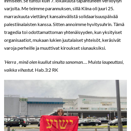
ihmiseen. Se tuntui kuin 7. lokakuuta tapahtuneen verilöylyn
varjolta. Me teimme parannuksen, sillä Kiina oli juuri 25.
marraskuuta viettänyt kansainvälistä solidaarisuuspäivää
palestiinalaisten kanssa. Sitten annoimme hyvitysuhrin. Tämä
tragedia toi odottamattoman yhtenäisyyden, kun yksityiset
organisaatiot, mukaan lukien juutalaiset yhteisöt, keräsivät
varoja perheille ja muuttivat kiroukset siunauksiksi.
’Herra , minä olen kuullut sinulta sanoman…. Muista laupeuttasi,
vaikka vihastut.
Hab.3:2 RK