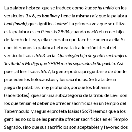
La palabra hebrea, que se traduce como
‘que se ha unido’
en los
versículos 3 y 6, es
hanilva
y tiene la misma raíz que la palabra
Levi (lavah)
, que significa
‘unirse’
. La primera vez que se utiliza
esta palabra es en Génesis 29:34, cuando nació el tercer hijo
de Jacob de Lea, y ella esperaba que Jacob se uniera a ella. Si
consideramos la palabra hebrea, la traducción literal del
versículo Isaías 56:3 sería:
Que ningún hijo de gentil o extranjero
‘levitado’ a Mí diga que YHVH me ha separado de Su pueblo.
Así
pues, al leer Isaías 56:7, la gente podría preguntarse de dónde
proceden los holocaustos y los sacrificios. Se trata de un
juego de palabras muy profundo, porque los kohanim
(sacerdotes), que son una subcategoría de la tribu de Leví, son
los que tenían el deber de ofrecer sacrificios en un templo del
Tabernáculo, y según el profeta Isaías (56:7) leemos que a los
gentiles no solo se les permite ofrecer sacrificios en el Templo
Sagrado, sino que sus sacrificios son aceptables y favorecidos