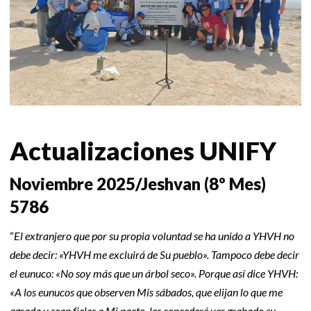
Actualizaciones UNIFY
Noviembre 2025/Jeshvan (8º Mes)
5786
“
El extranjero que por su propia voluntad se ha unido a YHVH no
debe decir: «YHVH me excluirá de Su pueblo». Tampoco debe decir
el eunuco: «No soy más que un árbol seco». Porque así dice YHVH:
«A los eunucos que observen Mis sábados, que elijan lo que me
agrada y sean fieles a Mi pacto, les concederé ver grabado su